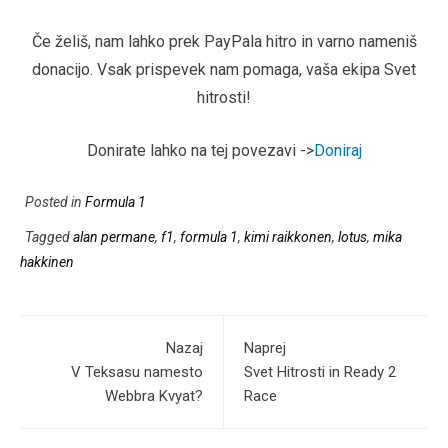
Če želiš, nam lahko prek PayPala hitro in varno nameniš
donacijo. Vsak prispevek nam pomaga, vaša ekipa Svet
hitrosti!
Donirate lahko na tej povezavi ->
Doniraj
Posted in
Formula 1
Tagged
alan permane
,
f1
,
formula 1
,
kimi raikkonen
,
lotus
,
mika
hakkinen
Nazaj
Naprej
V Teksasu namesto
Svet Hitrosti in Ready 2
Webbra Kvyat?
Race