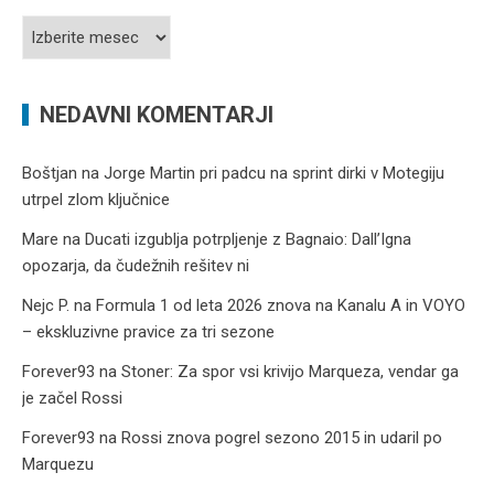
Arhiv
prispevkov
NEDAVNI KOMENTARJI
Boštjan
na
Jorge Martin pri padcu na sprint dirki v Motegiju
utrpel zlom ključnice
Mare
na
Ducati izgublja potrpljenje z Bagnaio: Dall’Igna
opozarja, da čudežnih rešitev ni
Nejc P.
na
Formula 1 od leta 2026 znova na Kanalu A in VOYO
– ekskluzivne pravice za tri sezone
Forever93
na
Stoner: Za spor vsi krivijo Marqueza, vendar ga
je začel Rossi
Forever93
na
Rossi znova pogrel sezono 2015 in udaril po
Marquezu