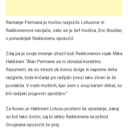
Ravnanje Permana je močno razjezilo Lotusove in
Raikkonenove navijače, zato se je šef moštva, Eric Boullier,
v ponedeljek Raikkonenu opravičil.
Zdaj pa je svoje mnenje izrazil tudi Raikkonenov rojak Mika
Hakkinen. “Alan Permane se ni obnašal korektno.
Razumem, da so strasti ob koncu dolge in naporne dirke
razgrete, toda kričanje po radijski zvezi lako stvari le še
poslabša. V vseh moštvih, kjer sem v svoji karieri dirkal, so
bili radijski pogovori spoštljivi.”
Za Konec je Hakkinen Lotusu postavil še vprašanje, zakaj
so bili tako živčni, saj bi lahko Raikkonena na prihod
Grosjeana opozorili že prej.