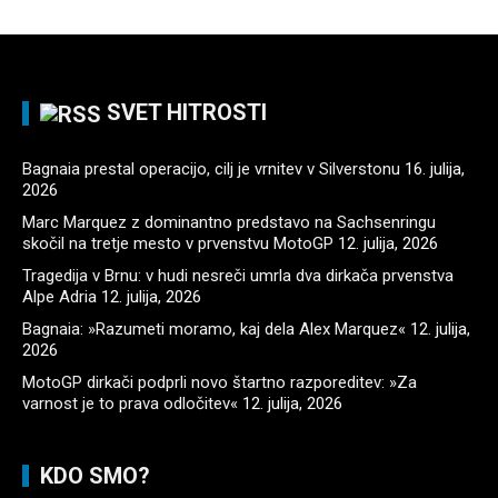
SVET HITROSTI
Bagnaia prestal operacijo, cilj je vrnitev v Silverstonu
16. julija,
2026
Marc Marquez z dominantno predstavo na Sachsenringu
skočil na tretje mesto v prvenstvu MotoGP
12. julija, 2026
Tragedija v Brnu: v hudi nesreči umrla dva dirkača prvenstva
Alpe Adria
12. julija, 2026
Bagnaia: »Razumeti moramo, kaj dela Alex Marquez«
12. julija,
2026
MotoGP dirkači podprli novo štartno razporeditev: »Za
varnost je to prava odločitev«
12. julija, 2026
KDO SMO?