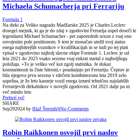
Michaela Schumacherja pri Ferrariju
Formula 1
Na dirki za Veliko nagrado Madžarske 2025 je Charles Leclerc
dosegel mejnik, ki ga je do zdaj v zgodovini Ferrarija uspel doseči le
legendarni Michael Schumacher - pet zaporednih sezon z vsaj eno
osvojenim pole positionom. S tem je monačan utrdil svoj status
enega najhitrejših voznikov v kvalifikacijah in se tudi po tej plati
vpisal v zgodovino najbolj slavne ekipe Formule 1. Leclerc je od
leta 2021 do 2025 vsako sezono vsaj enkrat startal z najboljšega
položaja. »To je veliko več kot zgolj statistika. Je dokaz
konstantnosti in čiste hitrosti,« poudarjajo pri Ferrariju. Čeprav je
bila njegova prva sezona v rdečem kombinezonu leta 2019 zelo
uspešna, je že leto kasneje vozil enega izmed tehnično najslabših
Ferrarijevih dirkalnikov v novejši zgodovini. Od 2021 dalje pa ni
več minilo leto
Preberi več
SHARE
Sep
29
2024
by
Blaž Štremfelj
No
Comments
Robin Raikkonen osvojil prvi naslov