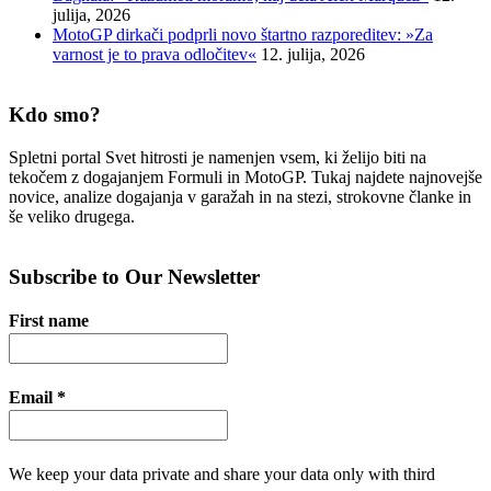
julija, 2026
MotoGP dirkači podprli novo štartno razporeditev: »Za
varnost je to prava odločitev«
12. julija, 2026
Kdo smo?
Spletni portal Svet hitrosti je namenjen vsem, ki želijo biti na
tekočem z dogajanjem Formuli in MotoGP. Tukaj najdete najnovejše
novice, analize dogajanja v garažah in na stezi, strokovne članke in
še veliko drugega.
Subscribe to Our Newsletter
First name
Email
*
We keep your data private and share your data only with third