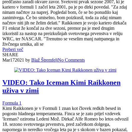
predčasno zaradi okvare zavor. Svetovni prvak sezone 2007, ki je
kariero v formuli 1 začel leta 2001, pa je po dirki povedal. "Za zdaj
nimam načrtov za naprej. Pogledal bom, če se bo ponudilo kaj
zanimivega. Če bo smiselno, bom poizkusil, toda za zdaj nimam
načrtov niti jih ne želim delati." Raikkonen je svojo kariero dirkača
F1 enkrat že končal za dve sezoni, premor pa je med drugim
izkoristil za nastop na preizkušnjah svetovnega prvenstva v reliju
WRC, ter NASCAR. "Trenutno se veselim manj natrpanega in
živčnega urnika, ali se
Preberi več
SHARE
Mar
17
2021
by
Blaž Štremfelj
No
Comments
VIDEO: Tako Iceman Kimi Raikkonen
uživa v zimi
Formula 1
Kimi Raikkonen je v Formuli 1 znan kot človek redkih besed in
pogosto hladnega temperamenta. Finca se je zato prijel vzdevek
'Iceman? oziroma Ledeni Mož. Dirkač Alfe Romeo bo letos odvozil
18. sezono svetovnega prvenstva, pred začetkom dolgega,
napornega in neredko vročega leta pa je s skokom v bazen pokazal,