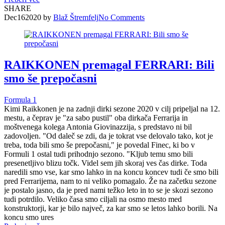
SHARE
Dec
16
2020
by
Blaž Štremfelj
No
Comments
RAIKKONEN premagal FERRARI: Bili
smo še prepočasni
Formula 1
Kimi Raikkonen je na zadnji dirki sezone 2020 v cilj pripeljal na 12.
mestu, a čeprav je "za sabo pustil" oba dirkača Ferrarija in
moštvenega kolega Antonia Giovinazzija, s predstavo ni bil
zadovoljen. "Od daleč se zdi, da je tokrat vse delovalo tako, kot je
treba, toda bili smo še prepočasni," je povedal Finec, ki bo v
Formuli 1 ostal tudi prihodnjo sezono. "Kljub temu smo bili
presenetljivo blizu točk. Videl sem jih skoraj ves čas dirke. Toda
naredili smo vse, kar smo lahko in na koncu koncev tudi če smo bili
pred Ferrarijema, nam to ni veliko pomagalo. Že na začetku sezone
je postalo jasno, da je pred nami težko leto in to se je skozi sezono
tudi potrdilo. Veliko časa smo ciljali na osmo mesto med
konstruktorji, kar je bilo največ, za kar smo se letos lahko borili. Na
koncu smo ures