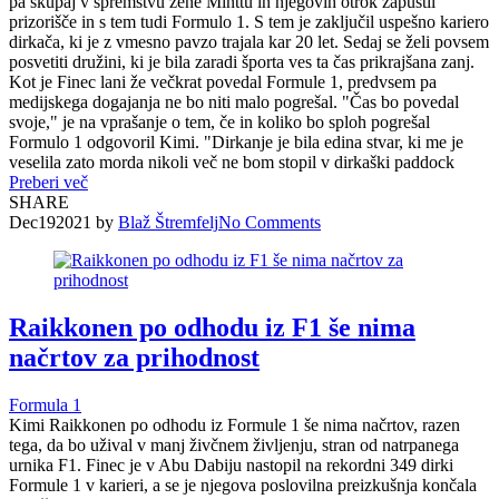
pa skupaj v spremstvu žene Minttu in njegovih otrok zapustil
prizorišče in s tem tudi Formulo 1. S tem je zaključil uspešno kariero
dirkača, ki je z vmesno pavzo trajala kar 20 let. Sedaj se želi povsem
posvetiti družini, ki je bila zaradi športa ves ta čas prikrajšana zanj.
Kot je Finec lani že večkrat povedal Formule 1, predvsem pa
medijskega dogajanja ne bo niti malo pogrešal. "Čas bo povedal
svoje," je na vprašanje o tem, če in koliko bo sploh pogrešal
Formulo 1 odgovoril Kimi. "Dirkanje je bila edina stvar, ki me je
veselila zato morda nikoli več ne bom stopil v dirkaški paddock
Preberi več
SHARE
Dec
19
2021
by
Blaž Štremfelj
No
Comments
Raikkonen po odhodu iz F1 še nima
načrtov za prihodnost
Formula 1
Kimi Raikkonen po odhodu iz Formule 1 še nima načrtov, razen
tega, da bo užival v manj živčnem življenju, stran od natrpanega
urnika F1. Finec je v Abu Dabiju nastopil na rekordni 349 dirki
Formule 1 v karieri, a se je njegova poslovilna preizkušnja končala