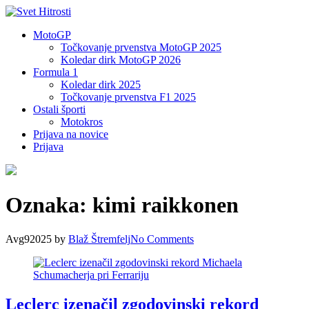
MotoGP
Točkovanje prvenstva MotoGP 2025
Koledar dirk MotoGP 2026
Formula 1
Koledar dirk 2025
Točkovanje prvenstva F1 2025
Ostali športi
Motokros
Prijava na novice
Prijava
Oznaka:
kimi raikkonen
Avg
9
2025
by
Blaž Štremfelj
No
Comments
Leclerc izenačil zgodovinski rekord