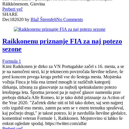
Räikkönenom. Giovina
Preberi več
SHARE
Dec
18
2020
by
Blaž Štremfelj
No
Comments
Raikkonenu priznanje FIA za naj potezo
sezone
Formula 1
Kimi Raikkonen je dirko za VN Portugalske začel s 16. mesta, a se
je na namočeni stezi, ki je tekmecem povzročala številne težave, še
pred koncem prvega kroga prebil vse do šestega mesta. Mojstrska
vožnja Finca je bila ena izmed mnogih iz različnih kategorij
dirkanja, izbrana za glasovanje za najbolj spektakularno potezo
letošnjega leta. Športna javnost pa je največ glasov namenila prav
preboju dirkača Alfe Romeo, ki je tako dobil priznanje za Action of
the Year 2020. "Začetek dirke niti ni bil tako dober, saj sem najprej
celo izgubil eno mesto, zatem pa sem se v enem trenutku spraševal,
kaj počnejo drugi," je takrat potezo, ki je navdušila številne gledalce,
komentiral veteran Formule 1, Raikkonen. Mojstrovino si lahko še
enkrat ogledate spodaj. https://twitter.com/alfar
Preberi več