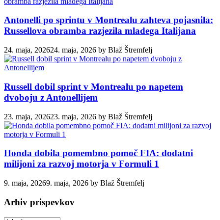
Antonelli po sprintu v Montrealu zahteva pojasnila:
Russellova obramba razjezila mladega Italijana
24. maja, 2026
24. maja, 2026
by
Blaž Štremfelj
Russell dobil sprint v Montrealu po napetem
dvoboju z Antonellijem
23. maja, 2026
23. maja, 2026
by
Blaž Štremfelj
Honda dobila pomembno pomoč FIA: dodatni
milijoni za razvoj motorja v Formuli 1
9. maja, 2026
9. maja, 2026
by
Blaž Štremfelj
Arhiv prispevkov