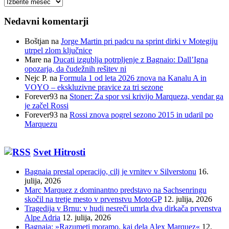
Arhiv
prispevkov
Nedavni komentarji
Boštjan
na
Jorge Martin pri padcu na sprint dirki v Motegiju
utrpel zlom ključnice
Mare
na
Ducati izgublja potrpljenje z Bagnaio: Dall’Igna
opozarja, da čudežnih rešitev ni
Nejc P.
na
Formula 1 od leta 2026 znova na Kanalu A in
VOYO – ekskluzivne pravice za tri sezone
Forever93
na
Stoner: Za spor vsi krivijo Marqueza, vendar ga
je začel Rossi
Forever93
na
Rossi znova pogrel sezono 2015 in udaril po
Marquezu
Svet Hitrosti
Bagnaia prestal operacijo, cilj je vrnitev v Silverstonu
16.
julija, 2026
Marc Marquez z dominantno predstavo na Sachsenringu
skočil na tretje mesto v prvenstvu MotoGP
12. julija, 2026
Tragedija v Brnu: v hudi nesreči umrla dva dirkača prvenstva
Alpe Adria
12. julija, 2026
Bagnaia: »Razumeti moramo, kaj dela Alex Marquez«
12.