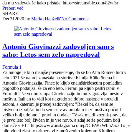
da mu vzdevek še kako pristaja. https://streamable.com/82wfsr
Preberi več
SHARE
Dec
31
2020
by
Marko Hanželič
No
Comments
Antonio Giovinazzi zadovoljen sam s
sabo: Letos sem zelo napredoval
Formula 1
Za mnoge je bilo manjše presenečenje, da se bo Alfa Romeo tudi v
letu 2021 še naprej zanašala na storitve Kimija Räikkönena in
Antonia Giovinazzija. Finec je kljub enainštiridesetim pomladim
pogodbo podaljšal še za eno leto, Ferrari pa kljub pestri izbiri v
Formuli 2 še vedno zaupa Giovinazziju in mu zagotavlja mesto v
moštvu. Italijan to vidi kot nagrado za dobre nastope v pretekli
sezoni, s katerimi je precej zadovoljen: "Rekel bi, da sem se
bistveno izboljšal in da sem se v avtomobilu in v moštvu počutil
veliko bolj udobno," pravi in dodaja: "Vsak mladi voznik pravi, da
je prvo leto bolj živčen in je vse novo, a zdaj se že počutim bolj
domače v F1." https://www.instagram.com/p/CJBW7WbhZaz/ To je
bilo videti zlasti v primerjavi z moštvenim kolegom Kimijem