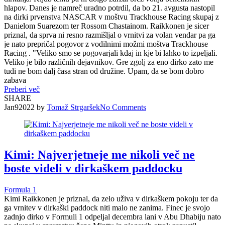
hlapov. Danes je namreč uradno potrdil, da bo 21. avgusta nastopil
na dirki prvenstva NASCAR v moštvu Trackhouse Racing skupaj z
Danielom Suarezom ter Rossom Chastainom. Raikkonen je sicer
priznal, da sprva ni resno razmišljal o vrnitvi za volan vendar pa ga
je nato prepričal pogovor z vodilnimi možmi moštva Trackhouse
Racing . "Veliko smo se pogovarjali kdaj in kje bi lahko to izpeljali.
Veliko je bilo različnih dejavnikov. Gre zgolj za eno dirko zato me
tudi ne bom dalj časa stran od družine. Upam, da se bom dobro
zabava
Preberi več
SHARE
Jan
9
2022
by
Tomaž Strgaršek
No
Comments
Kimi: Najverjetneje me nikoli več ne
boste videli v dirkaškem paddocku
Formula 1
Kimi Raikkonen je priznal, da zelo uživa v dirkaškem pokoju ter da
ga vrnitev v dirkaški paddock niti malo ne zanima. Finec je svojo
zadnjo dirko v Formuli 1 odpeljal decembra lani v Abu Dhabiju nato