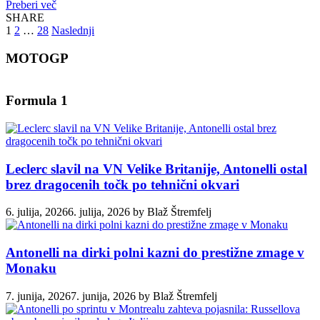
Preberi več
SHARE
Številčenje
1
2
…
28
Naslednji
prispevkov
MOTOGP
Formula 1
Leclerc slavil na VN Velike Britanije, Antonelli ostal
brez dragocenih točk po tehnični okvari
6. julija, 2026
6. julija, 2026
by
Blaž Štremfelj
Antonelli na dirki polni kazni do prestižne zmage v
Monaku
7. junija, 2026
7. junija, 2026
by
Blaž Štremfelj