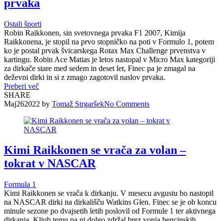
prvaka
Ostali športi
Robin Raikkonen, sin svetovnega prvaka F1 2007, Kimija
Raikkonena, je stopil na prvo stopničko na poti v Formulo 1, potem
ko je postal prvak švicarskega Rotax Max Challenge prvenstva v
kartingu. Robin Ace Matias je letos nastopal v Micro Max kategoriji
za dirkače stare med sedem in deset let, Finec pa je zmagal na
deževni dirki in si z zmago zagotovil naslov prvaka.
Preberi več
SHARE
Maj
26
2022
by
Tomaž Strgaršek
No
Comments
Kimi Raikkonen se vrača za volan –
tokrat v NASCAR
Formula 1
Kimi Raikkonen se vrača k dirkanju. V mesecu avgustu bo nastopil
na NASCAR dirki na dirkališču Watkins Glen. Finec se je ob koncu
minule sezone po dvajsetih letih poslovil od Formule 1 ter aktivnega
dirkanja. Kljub temu pa ni dolgo zdržal brez vonja bencinskih