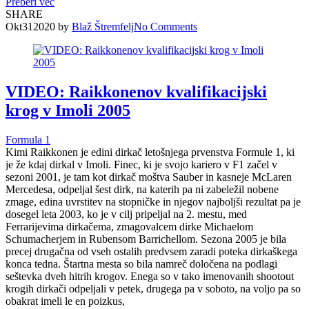
Preberi več
SHARE
Okt
31
2020
by
Blaž Štremfelj
No
Comments
VIDEO: Raikkonenov kvalifikacijski
krog v Imoli 2005
Formula 1
Kimi Raikkonen je edini dirkač letošnjega prvenstva Formule 1, ki
je že kdaj dirkal v Imoli. Finec, ki je svojo kariero v F1 začel v
sezoni 2001, je tam kot dirkač moštva Sauber in kasneje McLaren
Mercedesa, odpeljal šest dirk, na katerih pa ni zabeležil nobene
zmage, edina uvrstitev na stopničke in njegov najboljši rezultat pa je
dosegel leta 2003, ko je v cilj pripeljal na 2. mestu, med
Ferrarijevima dirkačema, zmagovalcem dirke Michaelom
Schumacherjem in Rubensom Barrichellom. Sezona 2005 je bila
precej drugačna od vseh ostalih predvsem zaradi poteka dirkaškega
konca tedna. Štartna mesta so bila namreč določena na podlagi
seštevka dveh hitrih krogov. Enega so v tako imenovanih shootout
krogih dirkači odpeljali v petek, drugega pa v soboto, na voljo pa so
obakrat imeli le en poizkus,