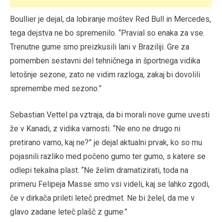
Boullier je dejal, da lobiranje moštev Red Bull in Mercedes,
tega dejstva ne bo spremenilo. “Pravial so enaka za vse.
Trenutne gume smo preizkusili lani v Braziliji. Gre za
pomemben sestavni del tehničnega in športnega vidika
letošnje sezone, zato ne vidim razloga, zakaj bi dovolili
spremembe med sezono.”
Sebastian Vettel pa vztraja, da bi morali nove gume uvesti
že v Kanadi, z vidika varnosti. “Ne eno ne drugo ni
pretirano varno, kaj ne?” je dejal aktualni prvak, ko so mu
pojasnili razliko med počeno gumo ter gumo, s katere se
odlepi tekalna plast. “Ne želim dramatizirati, toda na
primeru Felipeja Masse smo vsi videli, kaj se lahko zgodi,
če v dirkača prileti leteč predmet. Ne bi želel, da me v
glavo zadane leteč plašč z gume.”