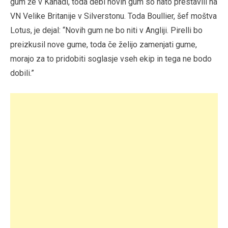
gum že v Kanadi, toda debi novih gum so nato prestavili na
VN Velike Britanije v Silverstonu. Toda Boullier, šef moštva
Lotus, je dejal: “Novih gum ne bo niti v Angliji. Pirelli bo
preizkusil nove gume, toda če želijo zamenjati gume,
morajo za to pridobiti soglasje vseh ekip in tega ne bodo
dobili.”