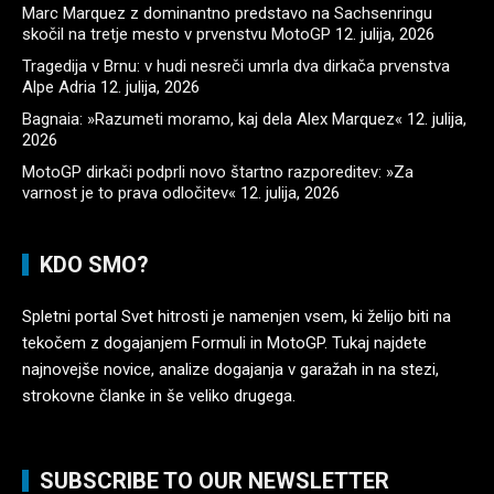
Marc Marquez z dominantno predstavo na Sachsenringu
skočil na tretje mesto v prvenstvu MotoGP
12. julija, 2026
Tragedija v Brnu: v hudi nesreči umrla dva dirkača prvenstva
Alpe Adria
12. julija, 2026
Bagnaia: »Razumeti moramo, kaj dela Alex Marquez«
12. julija,
2026
MotoGP dirkači podprli novo štartno razporeditev: »Za
varnost je to prava odločitev«
12. julija, 2026
KDO SMO?
Spletni portal Svet hitrosti je namenjen vsem, ki želijo biti na
tekočem z dogajanjem Formuli in MotoGP. Tukaj najdete
najnovejše novice, analize dogajanja v garažah in na stezi,
strokovne članke in še veliko drugega.
SUBSCRIBE TO OUR NEWSLETTER