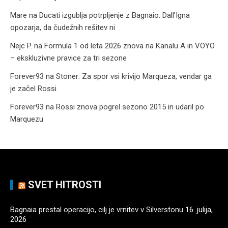
Mare
na
Ducati izgublja potrpljenje z Bagnaio: Dall’Igna
opozarja, da čudežnih rešitev ni
Nejc P.
na
Formula 1 od leta 2026 znova na Kanalu A in VOYO
– ekskluzivne pravice za tri sezone
Forever93
na
Stoner: Za spor vsi krivijo Marqueza, vendar ga
je začel Rossi
Forever93
na
Rossi znova pogrel sezono 2015 in udaril po
Marquezu
SVET HITROSTI
Bagnaia prestal operacijo, cilj je vrnitev v Silverstonu
16. julija,
2026