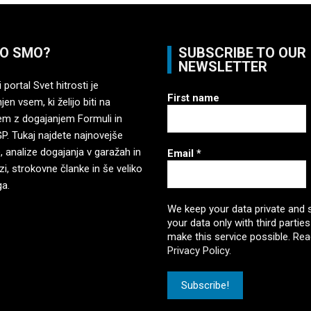
O SMO?
SUBSCRIBE TO OUR
NEWSLETTER
 portal Svet hitrosti je
First name
en vsem, ki želijo biti na
em z dogajanjem Formuli in
. Tukaj najdete najnovejše
, analize dogajanja v garažah in
Email
*
zi, strokovne članke in še veliko
ga.
We keep your data private and 
your data only with third parties
make this service possible.
Rea
Privacy Policy.