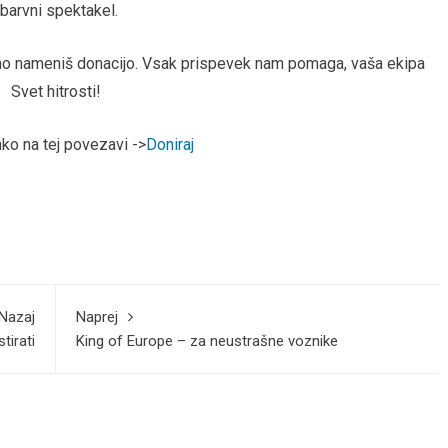
 barvni spektakel.
arno nameniš donacijo. Vsak prispevek nam pomaga, vaša ekipa
Svet hitrosti!
hko na tej povezavi ->
Doniraj
Nazaj
Naprej
tirati
King of Europe – za neustrašne voznike