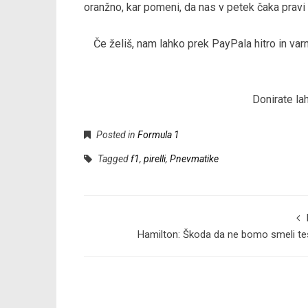
oranžno, kar pomeni, da nas v petek čaka pravi
Če želiš, nam lahko prek PayPala hitro in v
Donirate la
Posted in
Formula 1
Tagged
f1
,
pirelli
,
Pnevmatike
Hamilton: Škoda da ne bomo smeli tes