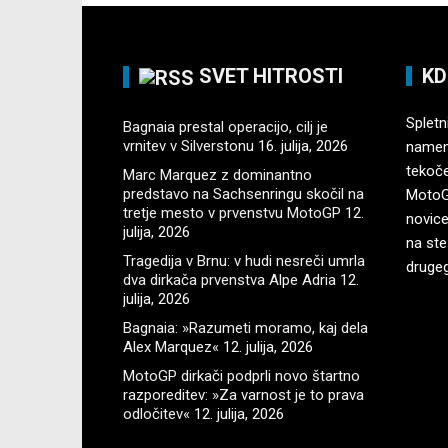
SVET HITROSTI
KD
Spletni
Bagnaia prestal operacijo, cilj je
vrnitev v Silverstonu
16. julija, 2026
namenj
tekoč
Marc Marquez z dominantno
predstavo na Sachsenringu skočil na
MotoGP
tretje mesto v prvenstvu MotoGP
12.
novice
julija, 2026
na ste
Tragedija v Brnu: v hudi nesreči umrla
druge
dva dirkača prvenstva Alpe Adria
12.
julija, 2026
Bagnaia: »Razumeti moramo, kaj dela
Alex Marquez«
12. julija, 2026
MotoGP dirkači podprli novo štartno
razporeditev: »Za varnost je to prava
odločitev«
12. julija, 2026