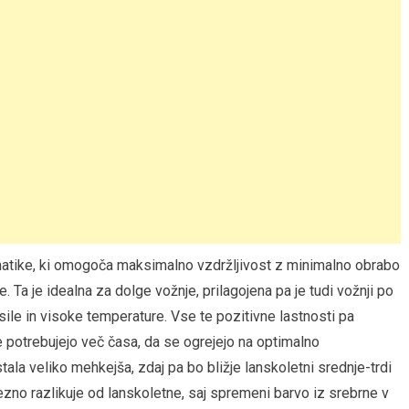
matike, ki omogoča maksimalno vzdržljivost z minimalno obrabo
Ta je idealna za dolge vožnje, prilagojena pa je tudi vožnji po
le in visoke temperature. Vse te pozitivne lastnosti pa
 potrebujejo več časa, da se ogrejejo na optimalno
ala veliko mehkejša, zdaj pa bo bližje lanskoletni srednje-trdi
dezno razlikuje od lanskoletne, saj spremeni barvo iz srebrne v