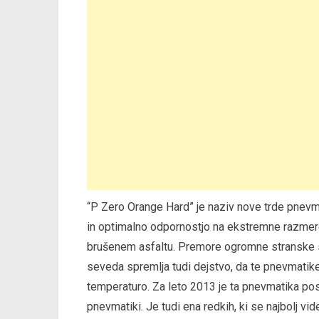
“P Zero Orange Hard” je naziv nove trde pnev
in optimalno odpornostjo na ekstremne razmere. 
brušenem asfaltu. Premore ogromne stranske si
seveda spremlja tudi dejstvo, da te pnevmatike
temperaturo. Za leto 2013 je ta pnevmatika post
pnevmatiki. Je tudi ena redkih, ki se najbolj vi