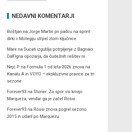
NEDAVNI KOMENTARJI
Boštjan
na
Jorge Martin pri padcu na sprint
dirki v Motegiju utrpel zlom ključnice
Mare
na
Ducati izgublja potrpljenje z Bagnaio:
Dall’Igna opozarja, da čudežnih rešitev ni
Nejc P.
na
Formula 1 od leta 2026 znova na
Kanalu A in VOYO – ekskluzivne pravice za tri
sezone
Forever93
na
Stoner: Za spor vsi krivijo
Marqueza, vendar ga je začel Rossi
Forever93
na
Rossi znova pogrel sezono
2015 in udaril po Marquezu