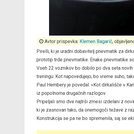
Avtor prispevka:
Klemen Bagarič
, objavljen
Pirelli, ki je uradni dobavitelj pnevmatik za di
prototip trde pnevmatike. Enake pnevmatike so 
Vseh 22 voznikov bo dobilo po dva seta novih
treningu. Kot napovedujejo, bo vreme suho, tako
Paul Hembery je povedal: »Kot dirkališče v Kan
iz popolnoma drugačnih razlogov.
Pripeljali smo dve najtrši zmesi izdelani z no
ki je zasnovan tako, da onemogoči težave z raz
Konstrukcija se pa ne bo spremenila, saj se ek