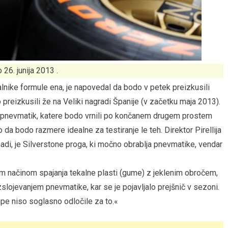
o 26. junija 2013 .
rkalnike formule ena, je napovedal da bodo v petek preizkusili
preizkusili že na Veliki nagradi Španije (v začetku maja 2013).
 pnevmatik, katere bodo vrnili po končanem drugem prostem
 da bodo razmere idealne za testiranje le teh. Direktor Pirellija
adi, je Silverstone proga, ki močno obrablja pnevmatike, vendar
vim načinom spajanja tekalne plasti (gume) z jeklenim obročem,
slojevanjem pnevmatike, kar se je pojavljalo prejšnič v sezoni.
ipe niso soglasno odločile za to.«