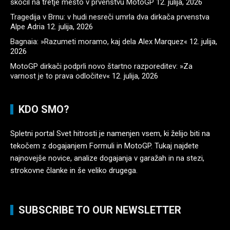
skočil na tretje mesto v prvenstvu MotoGP
12. julija, 2026
Tragedija v Brnu: v hudi nesreči umrla dva dirkača prvenstva
Alpe Adria
12. julija, 2026
Bagnaia: »Razumeti moramo, kaj dela Alex Marquez«
12. julija,
2026
MotoGP dirkači podprli novo štartno razporeditev: »Za
varnost je to prava odločitev«
12. julija, 2026
KDO SMO?
Spletni portal Svet hitrosti je namenjen vsem, ki želijo biti na
tekočem z dogajanjem Formuli in MotoGP. Tukaj najdete
najnovejše novice, analize dogajanja v garažah in na stezi,
strokovne članke in še veliko drugega.
SUBSCRIBE TO OUR NEWSLETTER