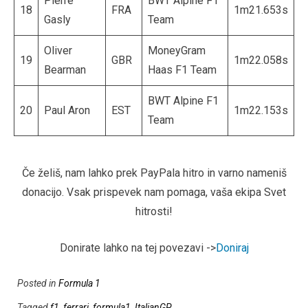
Pierre
BWT Alpine F1
18
FRA
1m21.653s
Gasly
Team
Oliver
MoneyGram
19
GBR
1m22.058s
Bearman
Haas F1 Team
BWT Alpine F1
20
Paul Aron
EST
1m22.153s
Team
Če želiš, nam lahko prek PayPala hitro in varno nameniš
donacijo. Vsak prispevek nam pomaga, vaša ekipa Svet
hitrosti!
Donirate lahko na tej povezavi ->
Doniraj
Posted in
Formula 1
Tagged
f1
,
ferrari
,
formula1
,
ItalianGP