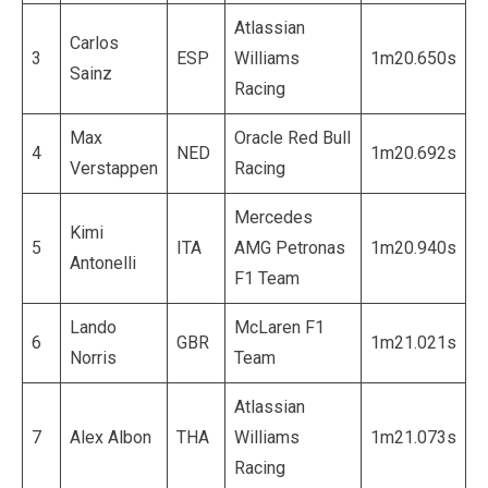
Atlassian
Carlos
3
ESP
Williams
1m20.650s
Sainz
Racing
Max
Oracle Red Bull
4
NED
1m20.692s
Verstappen
Racing
Mercedes
Kimi
5
ITA
AMG Petronas
1m20.940s
Antonelli
F1 Team
Lando
McLaren F1
6
GBR
1m21.021s
Norris
Team
Atlassian
7
Alex Albon
THA
Williams
1m21.073s
Racing