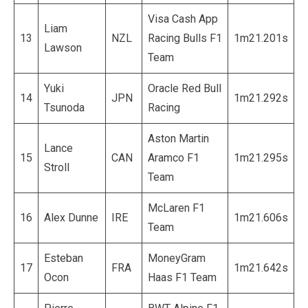
Visa Cash App
Liam
13
NZL
Racing Bulls F1
1m21.201s
Lawson
Team
Yuki
Oracle Red Bull
14
JPN
1m21.292s
Tsunoda
Racing
Aston Martin
Lance
15
CAN
Aramco F1
1m21.295s
Stroll
Team
McLaren F1
16
Alex Dunne
IRE
1m21.606s
Team
Esteban
MoneyGram
17
FRA
1m21.642s
Ocon
Haas F1 Team