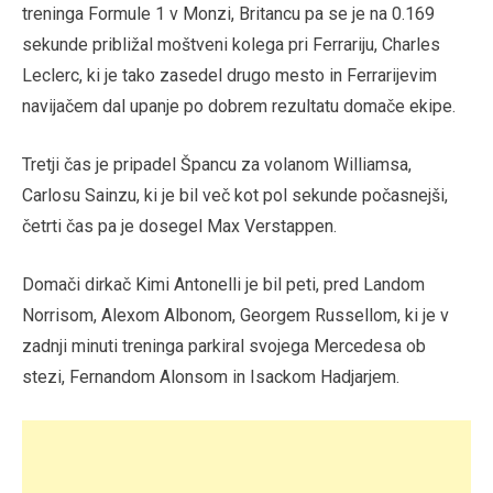
treninga Formule 1 v Monzi, Britancu pa se je na 0.169
sekunde približal moštveni kolega pri Ferrariju, Charles
Leclerc, ki je tako zasedel drugo mesto in Ferrarijevim
navijačem dal upanje po dobrem rezultatu domače ekipe.
Tretji čas je pripadel Špancu za volanom Williamsa,
Carlosu Sainzu, ki je bil več kot pol sekunde počasnejši,
četrti čas pa je dosegel Max Verstappen.
Domači dirkač Kimi Antonelli je bil peti, pred Landom
Norrisom, Alexom Albonom, Georgem Russellom, ki je v
zadnji minuti treninga parkiral svojega Mercedesa ob
stezi, Fernandom Alonsom in Isackom Hadjarjem.