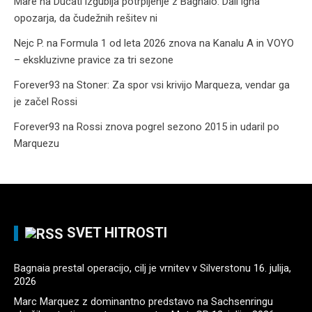
Mare
na
Ducati izgublja potrpljenje z Bagnaio: Dall’Igna
opozarja, da čudežnih rešitev ni
Nejc P.
na
Formula 1 od leta 2026 znova na Kanalu A in VOYO
– ekskluzivne pravice za tri sezone
Forever93
na
Stoner: Za spor vsi krivijo Marqueza, vendar ga
je začel Rossi
Forever93
na
Rossi znova pogrel sezono 2015 in udaril po
Marquezu
SVET HITROSTI
Bagnaia prestal operacijo, cilj je vrnitev v Silverstonu
16. julija,
2026
Marc Marquez z dominantno predstavo na Sachsenringu