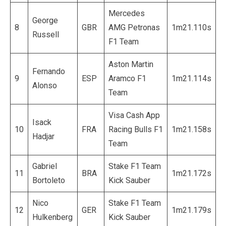
Mercedes
George
8
GBR
AMG Petronas
1m21.110s
Russell
F1 Team
Aston Martin
Fernando
9
ESP
Aramco F1
1m21.114s
Alonso
Team
Visa Cash App
Isack
10
FRA
Racing Bulls F1
1m21.158s
Hadjar
Team
Gabriel
Stake F1 Team
11
BRA
1m21.172s
Bortoleto
Kick Sauber
Nico
Stake F1 Team
12
GER
1m21.179s
Hulkenberg
Kick Sauber