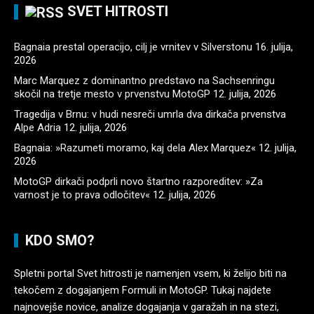
SVET HITROSTI
Bagnaia prestal operacijo, cilj je vrnitev v Silverstonu
16. julija,
2026
Marc Marquez z dominantno predstavo na Sachsenringu
skočil na tretje mesto v prvenstvu MotoGP
12. julija, 2026
Tragedija v Brnu: v hudi nesreči umrla dva dirkača prvenstva
Alpe Adria
12. julija, 2026
Bagnaia: »Razumeti moramo, kaj dela Alex Marquez«
12. julija,
2026
MotoGP dirkači podprli novo štartno razporeditev: »Za
varnost je to prava odločitev«
12. julija, 2026
KDO SMO?
Spletni portal Svet hitrosti je namenjen vsem, ki želijo biti na
tekočem z dogajanjem Formuli in MotoGP. Tukaj najdete
najnovejše novice, analize dogajanja v garažah in na stezi,