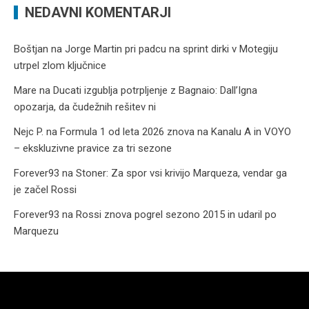
NEDAVNI KOMENTARJI
Boštjan
na
Jorge Martin pri padcu na sprint dirki v Motegiju
utrpel zlom ključnice
Mare
na
Ducati izgublja potrpljenje z Bagnaio: Dall’Igna
opozarja, da čudežnih rešitev ni
Nejc P.
na
Formula 1 od leta 2026 znova na Kanalu A in VOYO
– ekskluzivne pravice za tri sezone
Forever93
na
Stoner: Za spor vsi krivijo Marqueza, vendar ga
je začel Rossi
Forever93
na
Rossi znova pogrel sezono 2015 in udaril po
Marquezu