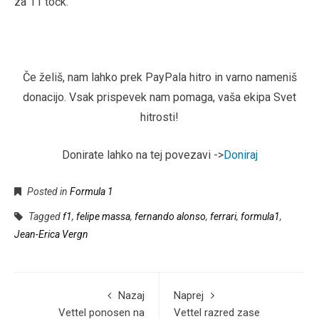
za 11 točk.
Če želiš, nam lahko prek PayPala hitro in varno nameniš
donacijo. Vsak prispevek nam pomaga, vaša ekipa Svet
hitrosti!
Donirate lahko na tej povezavi ->
Doniraj
Posted in
Formula 1
Tagged
f1
,
felipe massa
,
fernando alonso
,
ferrari
,
formula1
,
Jean-Erica Vergn
Nazaj
Naprej
Vettel ponosen na
Vettel razred zase