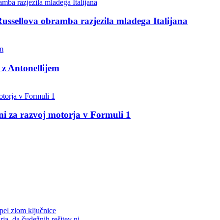
Russellova obramba razjezila mladega Italijana
 z Antonellijem
 za razvoj motorja v Formuli 1
rpel zlom ključnice
ja, da čudežnih rešitev ni