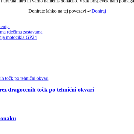
 PayPala hitro in varno nameniš donacijo. Vsak prispevek nam pomaga, 
Donirate lahko na tej povezavi ->
Doniraj
enija
dvema rdečima zastavama
anja motocikla GP24
 brez dragocenih točk po tehnični okvari
 Monaku