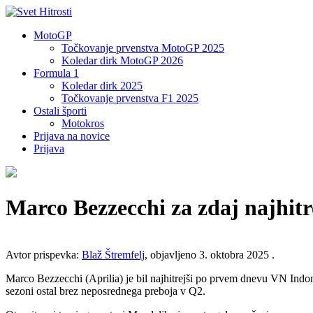
MotoGP
Točkovanje prvenstva MotoGP 2025
Koledar dirk MotoGP 2026
Formula 1
Koledar dirk 2025
Točkovanje prvenstva F1 2025
Ostali športi
Motokros
Prijava na novice
Prijava
Marco Bezzecchi za zdaj najhitr
Avtor prispevka:
Blaž Štremfelj
, objavljeno 3. oktobra 2025 .
Marco Bezzecchi (Aprilia) je bil najhitrejši po prvem dnevu VN Indon
sezoni ostal brez neposrednega preboja v Q2.