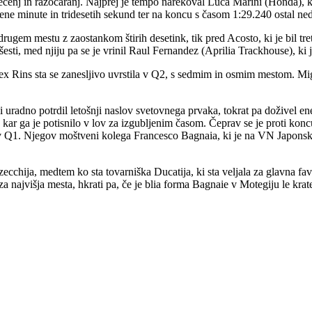
čenj in razočaranj. Najprej je tempo narekoval Luca Marini (Honda), ki 
ene minute in tridesetih sekund ter na koncu s časom 1:29.240 ostal ne
drugem mestu z zaostankom štirih desetink, tik pred Acosto, ki je bil t
sti, med njiju pa se je vrinil Raul Fernandez (Aprilia Trackhouse), ki j
 Rins sta se zanesljivo uvrstila v Q2, s sedmim in osmim mestom. Mig
 uradno potrdil letošnji naslov svetovnega prvaka, tokrat pa doživel en
ar ga je potisnilo v lov za izgubljenim časom. Čeprav se je proti koncu
 v Q1. Njegov moštveni kolega Francesco Bagnaia, ki je na VN Japonske 
ecchija, medtem ko sta tovarniška Ducatija, ki sta veljala za glavna fav
a najvišja mesta, hkrati pa, če je blia forma Bagnaie v Motegiju le krat