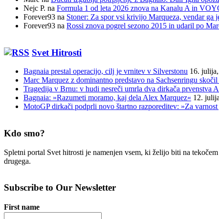
Nejc P.
na
Formula 1 od leta 2026 znova na Kanalu A in VOYO 
Forever93
na
Stoner: Za spor vsi krivijo Marqueza, vendar ga j
Forever93
na
Rossi znova pogrel sezono 2015 in udaril po Ma
Svet Hitrosti
Bagnaia prestal operacijo, cilj je vrnitev v Silverstonu
16. julija
Marc Marquez z dominantno predstavo na Sachsenringu skočil 
Tragedija v Brnu: v hudi nesreči umrla dva dirkača prvenstva A
Bagnaia: »Razumeti moramo, kaj dela Alex Marquez«
12. juli
MotoGP dirkači podprli novo štartno razporeditev: »Za varnost 
Kdo smo?
Spletni portal Svet hitrosti je namenjen vsem, ki želijo biti na tekoč
drugega.
Subscribe to Our Newsletter
First name