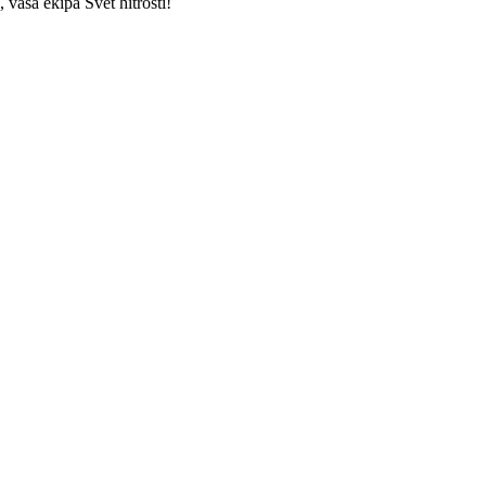
vaša ekipa Svet hitrosti!