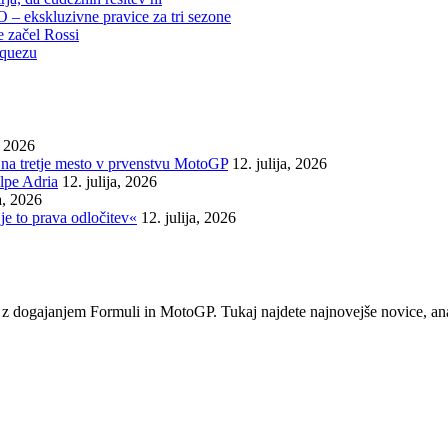
– ekskluzivne pravice za tri sezone
e začel Rossi
rquezu
, 2026
na tretje mesto v prvenstvu MotoGP
12. julija, 2026
lpe Adria
12. julija, 2026
ja, 2026
je to prava odločitev«
12. julija, 2026
em z dogajanjem Formuli in MotoGP. Tukaj najdete najnovejše novice, ana