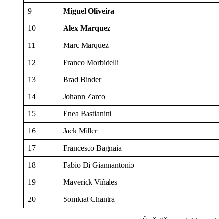
9
Miguel Oliveira
10
Alex Marquez
11
Marc Marquez
12
Franco Morbidelli
13
Brad Binder
14
Johann Zarco
15
Enea Bastianini
16
Jack Miller
17
Francesco Bagnaia
18
Fabio Di Giannantonio
19
Maverick Viñales
20
Somkiat Chantra