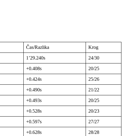
Čas/Razlika
Krog
1’29.240s
24/30
+0.408s
20/25
+0.424s
25/26
+0.490s
21/22
+0.493s
20/25
+0.528s
20/23
+0.597s
27/27
+0.628s
28/28