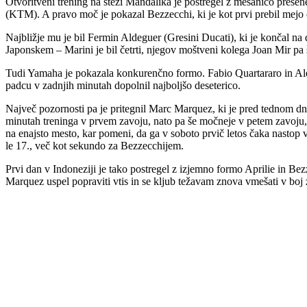
Otvoritveni trening na stezi Mandalika je postregel z mešanico presene
(KTM). A pravo moč je pokazal Bezzecchi, ki je kot prvi prebil mejo 
Najbližje mu je bil Fermin Aldeguer (Gresini Ducati), ki je končal na 
Japonskem – Marini je bil četrti, njegov moštveni kolega Joan Mir pa še
Tudi Yamaha je pokazala konkurenčno formo. Fabio Quartararo in Alex
padcu v zadnjih minutah dopolnil najboljšo deseterico.
Največ pozornosti pa je pritegnil Marc Marquez, ki je pred tednom dni
minutah treninga v prvem zavoju, nato pa še močneje v petem zavoju, k
na enajsto mesto, kar pomeni, da ga v soboto prvič letos čaka nastop
le 17., več kot sekundo za Bezzecchijem.
Prvi dan v Indoneziji je tako postregel z izjemno formo Aprilie in Bezz
Marquez uspel popraviti vtis in se kljub težavam znova vmešati v boj z