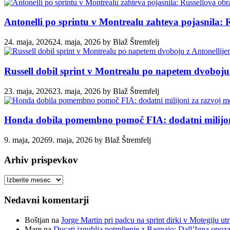
Antonelli po sprintu v Montrealu zahteva pojasnila: 
24. maja, 2026
24. maja, 2026
by
Blaž Štremfelj
Russell dobil sprint v Montrealu po napetem dvoboju
23. maja, 2026
23. maja, 2026
by
Blaž Štremfelj
Honda dobila pomembno pomoč FIA: dodatni milijoni
9. maja, 2026
9. maja, 2026
by
Blaž Štremfelj
Arhiv prispevkov
Arhiv
prispevkov
Nedavni komentarji
Boštjan
na
Jorge Martin pri padcu na sprint dirki v Motegiju ut
Mare
na
Ducati izgublja potrpljenje z Bagnaio: Dall’Igna opozar