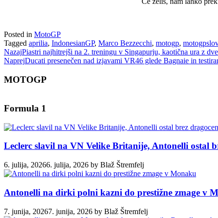
Če želiš, nam lahko prek
Posted in
MotoGP
Tagged
aprilia
,
IndonesianGP
,
Marco Bezzecchi
,
motogp
,
motogpslov
Nazaj
Piastri najhitrejši na 2. treningu v Singapurju, kaotična ura z 
Naprej
Ducati presenečen nad izjavami VR46 glede Bagnaie in testir
MOTOGP
Formula 1
Leclerc slavil na VN Velike Britanije, Antonelli ostal
6. julija, 2026
6. julija, 2026
by
Blaž Štremfelj
Antonelli na dirki polni kazni do prestižne zmage v
7. junija, 2026
7. junija, 2026
by
Blaž Štremfelj