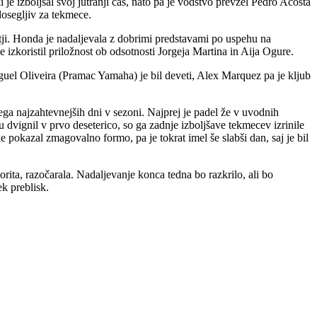
je izboljšal svoj jutranji čas, nato pa je vodstvo prevzel Pedro Acosta
dosegljiv za tekmece.
retji. Honda je nadaljevala z dobrimi predstavami po uspehu na
e izkoristil priložnost ob odsotnosti Jorgeja Martina in Aija Ogure.
uel Oliveira (Pramac Yamaha) je bil deveti, Alex Marquez pa je kljub
ega najzahtevnejših dni v sezoni. Najprej je padel že v uvodnih
 dvignil v prvo deseterico, so ga zadnje izboljšave tekmecev izrinile
pokazal zmagovalno formo, pa je tokrat imel še slabši dan, saj je bil
orita, razočarala. Nadaljevanje konca tedna bo razkrilo, ali bo
ek preblisk.