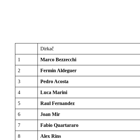
Dirkač
1
Marco Bezzecchi
2
Fermin Aldeguer
3
Pedro Acosta
4
Luca Marini
5
Raul Fernandez
6
Joan Mir
7
Fabio Quartararo
8
Alex Rins