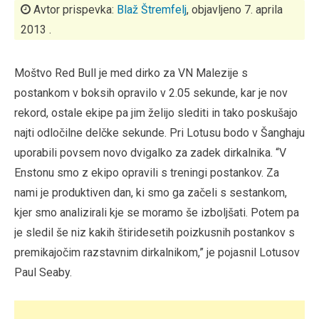
Avtor prispevka:
Blaž Štremfelj
, objavljeno 7. aprila
2013 .
Moštvo Red Bull je med dirko za VN Malezije s
postankom v boksih opravilo v 2.05 sekunde, kar je nov
rekord, ostale ekipe pa jim želijo slediti in tako poskušajo
najti odločilne delčke sekunde. Pri Lotusu bodo v Šanghaju
uporabili povsem novo dvigalko za zadek dirkalnika. “V
Enstonu smo z ekipo opravili s treningi postankov. Za
nami je produktiven dan, ki smo ga začeli s sestankom,
kjer smo analizirali kje se moramo še izboljšati. Potem pa
je sledil še niz kakih štiridesetih poizkusnih postankov s
premikajočim razstavnim dirkalnikom,” je pojasnil Lotusov
Paul Seaby.