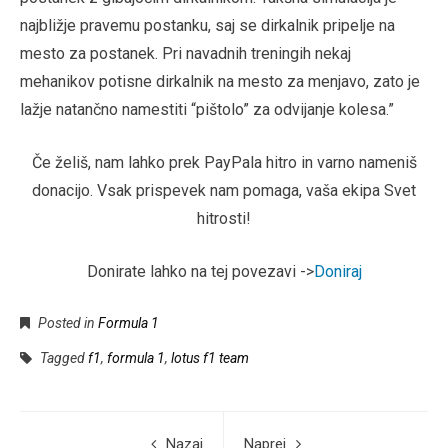
najbližje pravemu postanku, saj se dirkalnik pripelje na
mesto za postanek. Pri navadnih treningih nekaj
mehanikov potisne dirkalnik na mesto za menjavo, zato je
lažje natančno namestiti “pištolo” za odvijanje kolesa.”
Če želiš, nam lahko prek PayPala hitro in varno nameniš
donacijo. Vsak prispevek nam pomaga, vaša ekipa Svet
hitrosti!
Donirate lahko na tej povezavi ->
Doniraj
Posted in
Formula 1
Tagged
f1
,
formula 1
,
lotus f1 team
Nazaj
Naprej