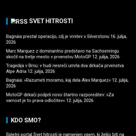
SVET HITROSTI
Bagnaia prestal operacijo, cilj je vrnitev v Silverstonu
16. julija,
2026
Marc Marquez z dominantno predstavo na Sachsenringu
skočil na tretje mesto v prvenstvu MotoGP
12. julija, 2026
Tragedija v Brnu: v hudi nesreči umrla dva dirkača prvenstva
Alpe Adria
12. julija, 2026
Bagnaia: »Razumeti moramo, kaj dela Alex Marquez«
12. julija,
2026
MotoGP dirkači podprli novo štartno razporeditev: »Za
varnost je to prava odločitev«
12. julija, 2026
KDO SMO?
Spletni portal Svet hitrosti je namenjen vsem, ki želijo biti na