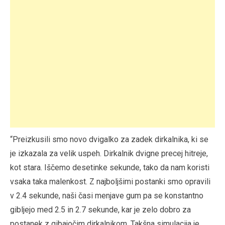
“Preizkusili smo novo dvigalko za zadek dirkalnika, ki se
je izkazala za velik uspeh. Dirkalnik dvigne precej hitreje,
kot stara. Iščemo desetinke sekunde, tako da nam koristi
vsaka taka malenkost. Z najboljšimi postanki smo opravili
v 2.4 sekunde, naši časi menjave gum pa se konstantno
gibljejo med 2.5 in 2.7 sekunde, kar je zelo dobro za
postanek z gibajočim dirkalnikom. Takšna simulacija je