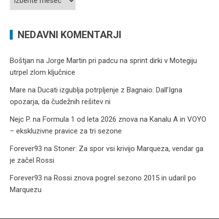
prispevkov
NEDAVNI KOMENTARJI
Boštjan
na
Jorge Martin pri padcu na sprint dirki v Motegiju
utrpel zlom ključnice
Mare
na
Ducati izgublja potrpljenje z Bagnaio: Dall’Igna
opozarja, da čudežnih rešitev ni
Nejc P.
na
Formula 1 od leta 2026 znova na Kanalu A in VOYO
– ekskluzivne pravice za tri sezone
Forever93
na
Stoner: Za spor vsi krivijo Marqueza, vendar ga
je začel Rossi
Forever93
na
Rossi znova pogrel sezono 2015 in udaril po
Marquezu