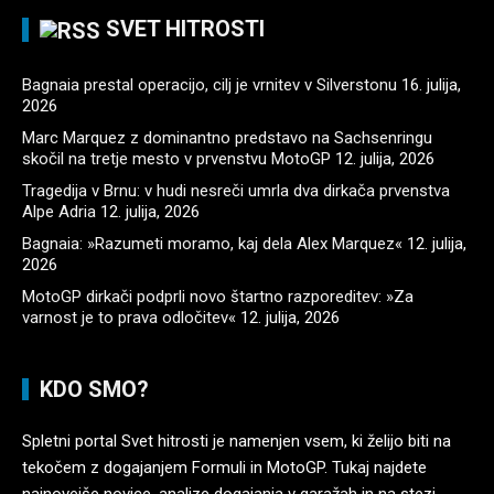
SVET HITROSTI
Bagnaia prestal operacijo, cilj je vrnitev v Silverstonu
16. julija,
2026
Marc Marquez z dominantno predstavo na Sachsenringu
skočil na tretje mesto v prvenstvu MotoGP
12. julija, 2026
Tragedija v Brnu: v hudi nesreči umrla dva dirkača prvenstva
Alpe Adria
12. julija, 2026
Bagnaia: »Razumeti moramo, kaj dela Alex Marquez«
12. julija,
2026
MotoGP dirkači podprli novo štartno razporeditev: »Za
varnost je to prava odločitev«
12. julija, 2026
KDO SMO?
Spletni portal Svet hitrosti je namenjen vsem, ki želijo biti na
tekočem z dogajanjem Formuli in MotoGP. Tukaj najdete
najnovejše novice, analize dogajanja v garažah in na stezi,