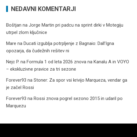
NEDAVNI KOMENTARJI
Boštjan
na
Jorge Martin pri padcu na sprint dirki v Motegiju
utrpel zlom ključnice
Mare
na
Ducati izgublja potrpljenje z Bagnaio: Dall’Igna
opozarja, da čudežnih rešitev ni
Nejc P.
na
Formula 1 od leta 2026 znova na Kanalu A in VOYO
– ekskluzivne pravice za tri sezone
Forever93
na
Stoner: Za spor vsi krivijo Marqueza, vendar ga
je začel Rossi
Forever93
na
Rossi znova pogrel sezono 2015 in udaril po
Marquezu