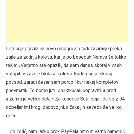
Letošnja pravila na novo omogočajo tudi zaviranje preko
zajle za zadnja kolesa, kar je po besedah Nemca še toliko
težje: »Verjetno ste opazili, da sem danes skoraj v vseh
vstopih v zavoje blokiral kolesa. Kadilo se je skoraj
povsod, zaradi česar sem porabil kar nekaj kompletov
pnevmatik. To bomo jutri poiuzkušali popraviti, a pred
inženirji je veliko dela.« Za konec je Sutil dejal, da so z 94
odpeljanimi krogi zadovoljni, a čaka jih seveda še veliko
dela.
Če želiš, nam lahko prek PayPala hitro in varno nameniš