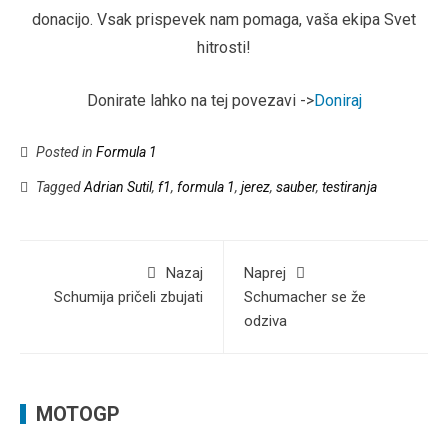
donacijo. Vsak prispevek nam pomaga, vaša ekipa Svet
hitrosti!
Donirate lahko na tej povezavi ->
Doniraj
Posted in
Formula 1
Tagged
Adrian Sutil
,
f1
,
formula 1
,
jerez
,
sauber
,
testiranja
Nazaj
Naprej
Schumija pričeli zbujati
Schumacher se že
odziva
MOTOGP