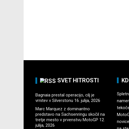
SVET HITROSTI
KD
Spletni
Bagnaia prestal operacijo, cilj je
vrnitev v Silverstonu
16. julija, 2026
namenj
tekoč
Marc Marquez z dominantno
predstavo na Sachsenringu skočil na
MotoGP
tretje mesto v prvenstvu MotoGP
12.
novice
julija, 2026
na ste