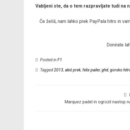
Vabljeni ste, da o tem razpravljate tudi na
Če želiš, nam lahko prek PayPala hitro in v
Donirate la
Posted in
F1
Tagged
2013
,
aleš prek
,
felix pailer
,
ghd
,
gorsko hitr
Marquez padel in ogrozil nastop na