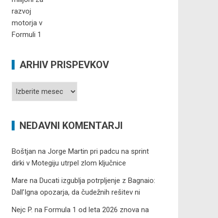
ARHIV PRISPEVKOV
Arhiv
prispevkov
NEDAVNI KOMENTARJI
Boštjan
na
Jorge Martin pri padcu na sprint
dirki v Motegiju utrpel zlom ključnice
Mare
na
Ducati izgublja potrpljenje z Bagnaio:
Dall’Igna opozarja, da čudežnih rešitev ni
Nejc P.
na
Formula 1 od leta 2026 znova na