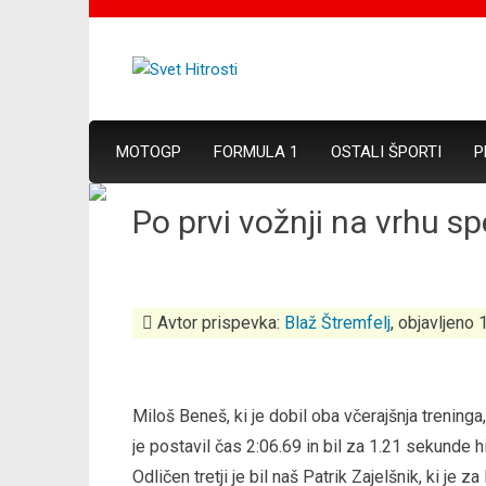
MOTOGP
FORMULA 1
OSTALI ŠPORTI
P
Po prvi vožnji na vrhu s
Avtor prispevka:
Blaž Štremfelj
, objavljeno
Miloš Beneš, ki je dobil oba včerajšnja treninga, j
je postavil čas 2:06.69 in bil za 1.21 sekunde hi
Odličen tretji je bil naš Patrik Zajelšnik, ki je