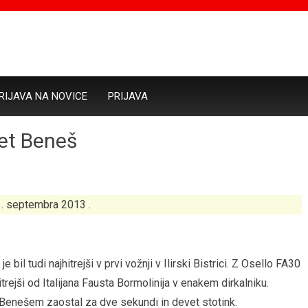
RIJAVA NA NOVICE
PRIJAVA
pet Beneš
 1. septembra 2013 .
e bil tudi najhitrejši v prvi vožnji v Ilirski Bistrici. Z Osello FA30
trejši od Italijana Fausta Bormolinija v enakem dirkalniku.
 za Benešem zaostal za dve sekundi in devet stotink.