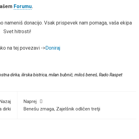
 našem
Forumu
.
arno nameniš donacijo. Vsak prispevek nam pomaga, vaša ekipa
Svet hitrosti!
hko na tej povezavi ->
Doniraj
ostna dirka
,
ilirska bistrica
,
milan bubnič
,
miloš beneš
,
Rado Raspet
Nazaj
Naprej
 dirki
Benešu zmaga, Zajelšnik odličen tretji