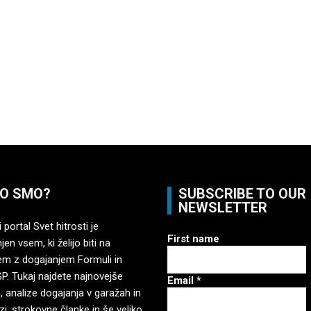
O SMO?
SUBSCRIBE TO OUR
NEWSLETTER
 portal Svet hitrosti je
First name
en vsem, ki želijo biti na
em z dogajanjem Formuli in
. Tukaj najdete najnovejše
Email
*
, analize dogajanja v garažah in
zi, strokovne članke in še veliko