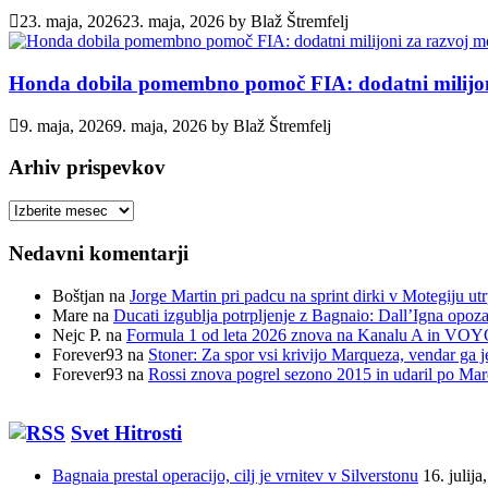
23. maja, 2026
23. maja, 2026
by
Blaž Štremfelj
Honda dobila pomembno pomoč FIA: dodatni milijoni
9. maja, 2026
9. maja, 2026
by
Blaž Štremfelj
Arhiv prispevkov
Arhiv
prispevkov
Nedavni komentarji
Boštjan
na
Jorge Martin pri padcu na sprint dirki v Motegiju ut
Mare
na
Ducati izgublja potrpljenje z Bagnaio: Dall’Igna opozar
Nejc P.
na
Formula 1 od leta 2026 znova na Kanalu A in VOYO 
Forever93
na
Stoner: Za spor vsi krivijo Marqueza, vendar ga j
Forever93
na
Rossi znova pogrel sezono 2015 in udaril po Ma
Svet Hitrosti
Bagnaia prestal operacijo, cilj je vrnitev v Silverstonu
16. julija