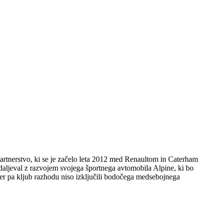
artnerstvo, ki se je začelo leta 2012 med Renaultom in Caterham
 nadaljeval z razvojem svojega športnega avtomobila Alpine, ki bo
kjer pa kljub razhodu niso izključili bodočega medsebojnega