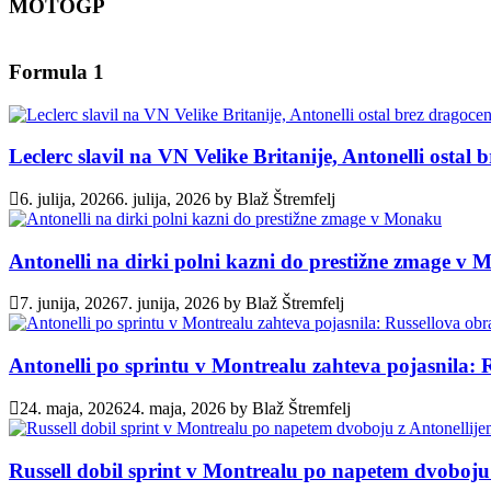
MOTOGP
Formula 1
Leclerc slavil na VN Velike Britanije, Antonelli ostal
6. julija, 2026
6. julija, 2026
by
Blaž Štremfelj
Antonelli na dirki polni kazni do prestižne zmage v
7. junija, 2026
7. junija, 2026
by
Blaž Štremfelj
Antonelli po sprintu v Montrealu zahteva pojasnila: 
24. maja, 2026
24. maja, 2026
by
Blaž Štremfelj
Russell dobil sprint v Montrealu po napetem dvoboju