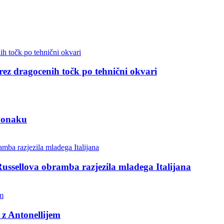
 brez dragocenih točk po tehnični okvari
 Monaku
Russellova obramba razjezila mladega Italijana
 z Antonellijem