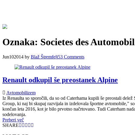
Oznaka:
Societes des Automobil
Jun
10
2014
by
Blaž Štremfelj
53
Comments
Renault odkupil še preostanek Alpine
Avtomobilizem
Iz Renaulta so sporočili, da so od Caterhama kupili še preostali del
Group, ki naj bi skupaj razvijala in izdelovala športne avtomobile," so
končan leta 2016, kot je bilo prvotno načrtovano. Tudi Caterham nadal
sodelovanja.
Preberi več
SHARE