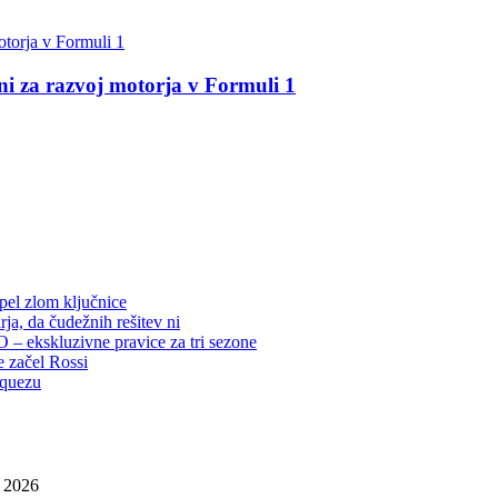
 za razvoj motorja v Formuli 1
rpel zlom ključnice
ja, da čudežnih rešitev ni
– ekskluzivne pravice za tri sezone
e začel Rossi
rquezu
, 2026