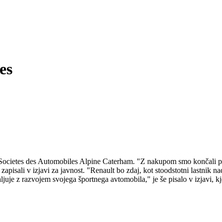
es
ež Societes des Automobiles Alpine Caterham. "Z nakupom smo končali p
 zapisali v izjavi za javnost. "Renault bo zdaj, kot stoodstotni lastnik
juje z razvojem svojega športnega avtomobila," je še pisalo v izjavi, 