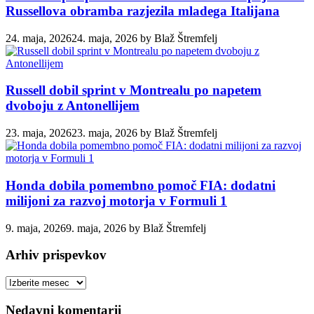
Russellova obramba razjezila mladega Italijana
24. maja, 2026
24. maja, 2026
by
Blaž Štremfelj
Russell dobil sprint v Montrealu po napetem
dvoboju z Antonellijem
23. maja, 2026
23. maja, 2026
by
Blaž Štremfelj
Honda dobila pomembno pomoč FIA: dodatni
milijoni za razvoj motorja v Formuli 1
9. maja, 2026
9. maja, 2026
by
Blaž Štremfelj
Arhiv prispevkov
Arhiv
prispevkov
Nedavni komentarji