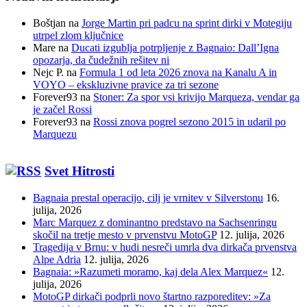
Boštjan
na
Jorge Martin pri padcu na sprint dirki v Motegiju
utrpel zlom ključnice
Mare
na
Ducati izgublja potrpljenje z Bagnaio: Dall’Igna
opozarja, da čudežnih rešitev ni
Nejc P.
na
Formula 1 od leta 2026 znova na Kanalu A in
VOYO – ekskluzivne pravice za tri sezone
Forever93
na
Stoner: Za spor vsi krivijo Marqueza, vendar ga
je začel Rossi
Forever93
na
Rossi znova pogrel sezono 2015 in udaril po
Marquezu
Svet Hitrosti
Bagnaia prestal operacijo, cilj je vrnitev v Silverstonu
16.
julija, 2026
Marc Marquez z dominantno predstavo na Sachsenringu
skočil na tretje mesto v prvenstvu MotoGP
12. julija, 2026
Tragedija v Brnu: v hudi nesreči umrla dva dirkača prvenstva
Alpe Adria
12. julija, 2026
Bagnaia: »Razumeti moramo, kaj dela Alex Marquez«
12.
julija, 2026
MotoGP dirkači podprli novo štartno razporeditev: »Za