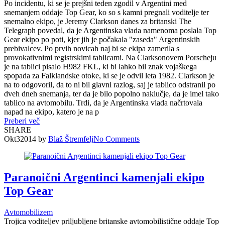
Po incidentu, ki se je prejšni teden zgodil v Argentini med
snemanjem oddaje Top Gear, ko so s kamni pregnali voditelje ter
snemalno ekipo, je Jeremy Clarkson danes za britanski The
Telegraph povedal, da je Argentinska vlada namenoma poslala Top
Gear ekipo po poti, kjer jih je počakala "zaseda" Argentinskih
prebivalcev. Po prvih novicah naj bi se ekipa zamerila s
provokativnimi registrskimi tablicami. Na Clarksonovem Porscheju
je na tablici pisalo H982 FKL, ki bi lahko bil znak vojaškega
spopada za Falklandske otoke, ki se je odvil leta 1982. Clarkson je
na to odgovoril, da to ni bil glavni razlog, saj je tablico odstranil po
dveh dneh snemanja, ter da je bilo popolno naklučje, da je imel tako
tablico na avtomobilu. Trdi, da je Argentinska vlada načrtovala
napad na ekipo, katero je na p
Preberi več
SHARE
Okt
3
2014
by
Blaž Štremfelj
No
Comments
Paranoični Argentinci kamenjali ekipo
Top Gear
Avtomobilizem
Trojica voditeljev priljubljene britanske avtomobilistične oddaje Top