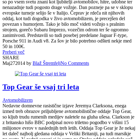
so po vsem svetu znani kot ljubitelji avtomobilov, hitre, udobne ter
nenazadnje tudi pogosto drage vožnje. Dan pozneje pa se v sklopu
evropske turneje selijo še v Italijo. Čeprav je rdeča nit njihovih
oddaj, kot tudi dogodka v živo avtomobilizem, je precejšen del
povezan s humorjem. Tako je bilo moč videti vožnjo s pralnim
strojem, gorečo Subaru Imprezo, vozečim odrom ter še ogromno
zanimivosti. Predstavili so tudi posebej predelane Jaguar F-type,
Porsche 911 in Audi v8. Za šov je bilo potrebno odšteti nekje med
50 in 100€.
Preberi več
SHARE
Maj
27
2014
by
Blaž Štremfelj
No
Comments
Top Gear še vsaj tri leta
Avtomobilizem
Nedavne domnevne rasistične izjave Jeremya Clarksona, enega
izmed treh obrazov priljubljene avtomobilistične oddaje Top Gear,
so kljub trudu rumenih medijev naletele na gluha ušesa. Clarkson je
z britansko hišo BBC podpisal novo triletno pogodbo v višini 15
milijonov evrov v naslednjih treh letih. Oddaja Top Gear je že nekaj
let daleč najbolj gledana oddaja v Veliki Britaniji, pa tudi marsikje