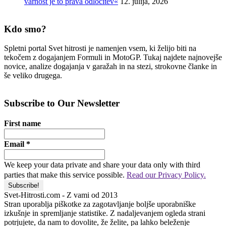
varnost je to prava odločitev«
12. julija, 2026
Kdo smo?
Spletni portal Svet hitrosti je namenjen vsem, ki želijo biti na
tekočem z dogajanjem Formuli in MotoGP. Tukaj najdete najnovejše
novice, analize dogajanja v garažah in na stezi, strokovne članke in
še veliko drugega.
Subscribe to Our Newsletter
First name
Email
*
We keep your data private and share your data only with third
parties that make this service possible.
Read our Privacy Policy.
Svet-Hitrosti.com
- Z vami od 2013
Stran uporablja piškotke za zagotavljanje boljše uporabniške
izkušnje in spremljanje statistike. Z nadaljevanjem ogleda strani
potrjujete, da nam to dovolite, že želite, pa lahko beleženje