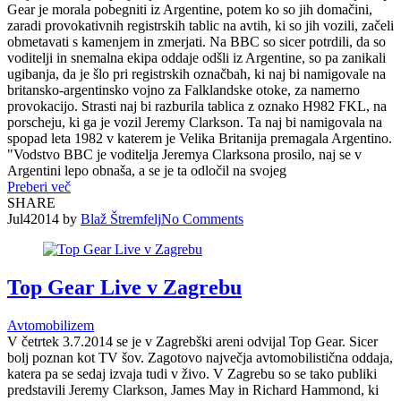
Gear je morala pobegniti iz Argentine, potem ko so jih domačini,
zaradi provokativnih registrskih tablic na avtih, ki so jih vozili, začeli
obmetavati s kamenjem in zmerjati. Na BBC so sicer potrdili, da so
voditelji in snemalna ekipa oddaje odšli iz Argentine, so pa zanikali
ugibanja, da je šlo pri registrskih označbah, ki naj bi namigovale na
britansko-argentinsko vojno za Falklandske otoke, za namerno
provokacijo. Strasti naj bi razburila tablica z oznako H982 FKL, na
porscheju, ki ga je vozil Jeremy Clarkson. Ta naj bi namigovala na
spopad leta 1982 v katerem je Velika Britanija premagala Argentino.
"Vodstvo BBC je voditelja Jeremya Clarksona prosilo, naj se v
Argentini lepo obnaša, a se je ta odločil na svojeg
Preberi več
SHARE
Jul
4
2014
by
Blaž Štremfelj
No
Comments
Top Gear Live v Zagrebu
Avtomobilizem
V četrtek 3.7.2014 se je v Zagrebški areni odvijal Top Gear. Sicer
bolj poznan kot TV šov. Zagotovo največja avtomobilistična oddaja,
katera pa se sedaj izvaja tudi v živo. V Zagrebu so se tako publiki
predstavili Jeremy Clarkson, James May in Richard Hammond, ki