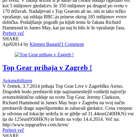
po svetu. V zadnji sezoni si je samo na Otoku oddajo ogledalo več
kot 5 milijonov gledalcev, še 350 milijonov pa drugod po svetu v
170 državah. Nadaljevati s Top Gearom ali ne, niti ni tako težko
vprašanje, saj oddaja BBC-ju prinese okrog 185 milijonov evrov
dobička. Podaljšanje pogodb pa kljub temu še čakata Richard
Hammond in James May, kar pa naj bi bilo le še vprašanje časa.
Preberi več
SHARE
Apr
9
2014
by
Klemen Bagarič
1
Comment
Top Gear prihaja v Zagreb !
Avtomobilizem
V četrtek, 3.7.2014 prihaja Top Gear Live v Zagrebško Areno.
Dogodek bodo predstavili trije najznamenitejši voditelji največje
avtomobilistične oddaje na svetu Top Gear. Jeremy Clarkson,
Richard Hammond in James May bojo v Zagrebu na svoj način
predstavili drage superšportnike in zabavali gledalce. Cena vstopnic
je odvisna od lokacije sedeža in se giblje od 31.44eur(240HKN) vse
tja do 125eur(950HKN) in bodo na voljo 14.4.2014. Več na:
http://www.topgearlive.com.hr/en/
Preberi več
SHARE