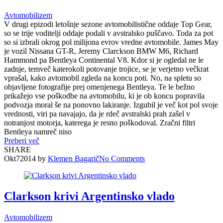
Avtomobilizem
V drugi epizodi letošnje sezone avtomobilistične oddaje Top Gear,
so se trije voditelji oddaje podali v avstralsko puščavo. Toda za pot
so si izbrali okrog pol milijona evrov vredne avtomobile. James May
je vozil Nissana GT-R, Jeremy Clarckson BMW M6, Richard
Hammond pa Bentleya Continental V8. Kdor si je ogledal ne le
zadnje, temveč katerokoli potovanje trojice, se je verjetno večkrat
vprašal, kako avtomobil zgleda na koncu poti. No, na spletu so
objavljene fotografije prej omenjenega Bentleya. Te le bežno
prikažejo vse poškodbe na avtomobilu, ki je ob koncu popravila
podvozja moral še na ponovno lakiranje. Izgubil je več kot pol svoje
vrednosti, viri pa navajajo, da je rdeč avstralski prah zašel v
notranjost motorja, katerega je resno poškodoval. Zračni filtri
Bentleya namreč niso
Preberi več
SHARE
Okt
7
2014
by
Klemen Bagarič
No
Comments
Clarkson krivi Argentinsko vlado
Avtomobilizem