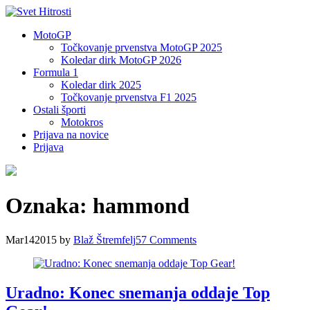
MotoGP
Točkovanje prvenstva MotoGP 2025
Koledar dirk MotoGP 2026
Formula 1
Koledar dirk 2025
Točkovanje prvenstva F1 2025
Ostali športi
Motokros
Prijava na novice
Prijava
Oznaka:
hammond
Mar
14
2015
by
Blaž Štremfelj
57
Comments
Uradno: Konec snemanja oddaje Top