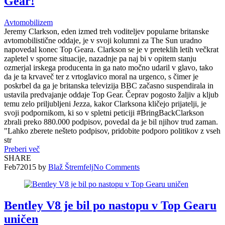
Gear!
Avtomobilizem
Jeremy Clarkson, eden izmed treh voditeljev popularne britanske
avtomobilistične oddaje, je v svoji kolumni za The Sun uradno
napovedal konec Top Geara. Clarkson se je v preteklih letih večkrat
zapletel v sporne situacije, nazadnje pa naj bi v opitem stanju
ozmerjal irskega producenta in ga nato močno udaril v glavo, tako
da je ta krvaveč ter z vrtoglavico moral na urgenco, s čimer je
poskrbel da ga je britanska televizija BBC začasno suspendirala in
ustavila predvajanje oddaje Top Gear. Čeprav pogosto žaljiv a kljub
temu zelo priljubljeni Jezza, kakor Clarksona kličejo prijatelji, je
svoji podpornikom, ki so v spletni peticiji #BringBackClarkson
zbrali preko 880.000 podpisov, povedal da je bil njihov trud zaman.
"Lahko zberete nešteto podpisov, pridobite podporo politikov z vseh
str
Preberi več
SHARE
Feb
7
2015
by
Blaž Štremfelj
No
Comments
Bentley V8 je bil po nastopu v Top Gearu
uničen