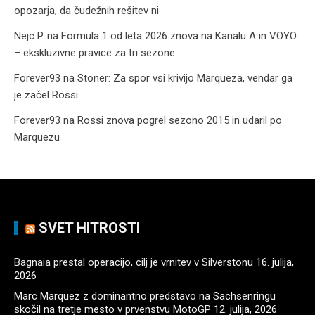
opozarja, da čudežnih rešitev ni
Nejc P.
na
Formula 1 od leta 2026 znova na Kanalu A in VOYO
– ekskluzivne pravice za tri sezone
Forever93
na
Stoner: Za spor vsi krivijo Marqueza, vendar ga
je začel Rossi
Forever93
na
Rossi znova pogrel sezono 2015 in udaril po
Marquezu
SVET HITROSTI
Bagnaia prestal operacijo, cilj je vrnitev v Silverstonu
16. julija,
2026
Marc Marquez z dominantno predstavo na Sachsenringu
skočil na tretje mesto v prvenstvu MotoGP
12. julija, 2026