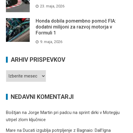
23. maja, 2026
Honda dobila pomembno pomoč FIA:
dodatni milijoni za razvoj motorja v
Formuli 1
9. maja, 2026
ARHIV PRISPEVKOV
Arhiv
prispevkov
NEDAVNI KOMENTARJI
Boštjan
na
Jorge Martin pri padcu na sprint dirki v Motegiju
utrpel zlom ključnice
Mare
na
Ducati izgublja potrpljenje z Bagnaio: Dall’Igna