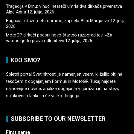
Tragedija v Brnu: v hudi nesreči umrla dva dirkača prvenstva
Alpe Adria
12. julija, 2026
Bagnaia: »Razumeti moramo, kaj dela Alex Marquez«
12. julija,
2026
MotoGP dirkači podprli novo štartno razporeditev: »Za
varnost je to prava odločitev«
12. julija, 2026
KDO SMO?
Spletni portal Svet hitrosti je namenjen vsem, ki želijo biti na
tekočem z dogajanjem Formuli in MotoGP. Tukaj najdete
najnovejše novice, analize dogajanja v garažah in na stezi,
strokovne članke in še veliko drugega.
SUBSCRIBE TO OUR NEWSLETTER
First name