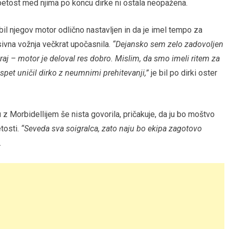
tost med njima po koncu dirke ni ostala neopažena.
 bil njegov motor odlično nastavljen in da je imel tempo za
esivna vožnja večkrat upočasnila.
“Dejansko sem zelo zadovoljen
raj – motor je deloval res dobro. Mislim, da smo imeli ritem za
pet uničil dirko z neumnimi prehitevanji,”
je bil po dirki oster
 z Morbidellijem še nista govorila, pričakuje, da ju bo moštvo
tosti.
“Seveda sva soigralca, zato naju bo ekipa zagotovo
.