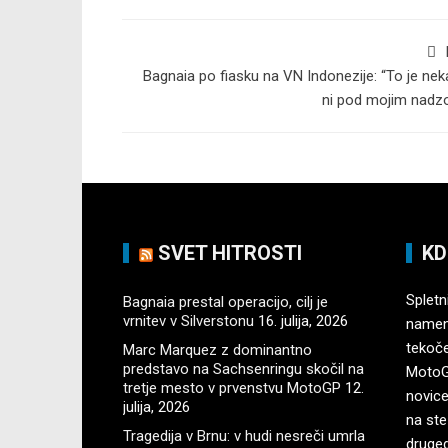
Bagnaia po fiasku na VN Indonezije: “To je neka
ni pod mojim nadz
SVET HITROSTI
KD
Spletni
Bagnaia prestal operacijo, cilj je
vrnitev v Silverstonu
16. julija, 2026
namenj
tekoč
Marc Marquez z dominantno
predstavo na Sachsenringu skočil na
MotoGP
tretje mesto v prvenstvu MotoGP
12.
novice
julija, 2026
na ste
Tragedija v Brnu: v hudi nesreči umrla
druge