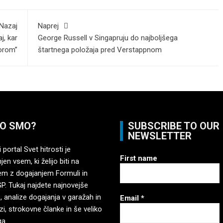
Nazaj
Naprej
j, kar
George Russell v Singapruju do najboljšega
orom”
štartnega položaja pred Verstappnom
O SMO?
SUBSCRIBE TO OUR
NEWSLETTER
 portal Svet hitrosti je
First name
en vsem, ki želijo biti na
em z dogajanjem Formuli in
. Tukaj najdete najnovejše
, analize dogajanja v garažah in
Email
*
zi, strokovne članke in še veliko
ga.