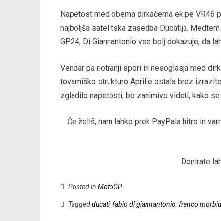
Napetost med obema dirkačema ekipe VR46 priha
najboljša satelitska zasedba Ducatija. Medtem k
GP24, Di Giannantonio vse bolj dokazuje, da l
Vendar pa notranji spori in nesoglasja med dir
tovarniško strukturo Aprilie ostala brez izrazi
zgladilo napetosti, bo zanimivo videti, kako se 
Če želiš, nam lahko prek PayPala hitro in v
Donirate la
Posted in
MotoGP
Tagged
ducati
,
fabio di giannantonio
,
franco morbide