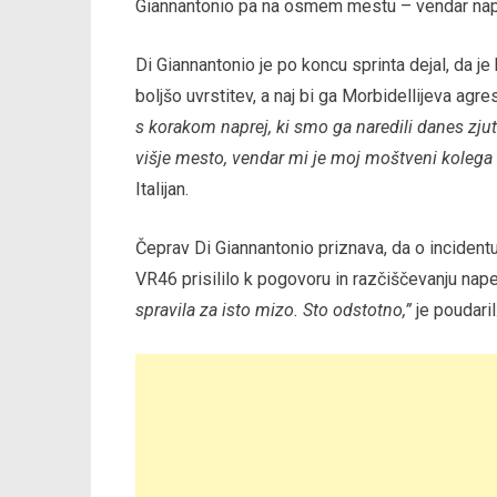
Giannantonio pa na osmem mestu – vendar nape
Di Giannantonio je po koncu sprinta dejal, da je
boljšo uvrstitev, a naj bi ga Morbidellijeva agr
s korakom naprej, ki smo ga naredili danes zjut
višje mesto, vendar mi je moj moštveni kolega s
Italijan.
Čeprav Di Giannantonio priznava, da o incidentu
VR46 prisililo k pogovoru in razčiščevanju nape
spravila za isto mizo. Sto odstotno,”
je poudaril