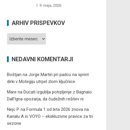
9. maja, 2026
ARHIV PRISPEVKOV
Arhiv
prispevkov
NEDAVNI KOMENTARJI
Boštjan
na
Jorge Martin pri padcu na sprint
dirki v Motegiju utrpel zlom ključnice
Mare
na
Ducati izgublja potrpljenje z Bagnaio:
Dall’Igna opozarja, da čudežnih rešitev ni
Nejc P.
na
Formula 1 od leta 2026 znova na
Kanalu A in VOYO – ekskluzivne pravice za tri
sezone