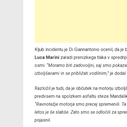
Kljub incidentu je Di Giannantonio ocenil, da je 
Luca Marini
zaradi prenizkega tlaka v sprednji
osmi.
“Moramo biti zadovoljni, saj smo pokazali p
izboljšavami in se približati vodilnim,”
je dodal.
Razložil je tudi, da je občutek na motorju izbo
predvsem na spolzkem asfaltu steze Mandalika, 
“Ravnotežje motorja smo precej spremenili. Ta s
letos je še slabše. Zato smo se odločili za sp
pojasnil.