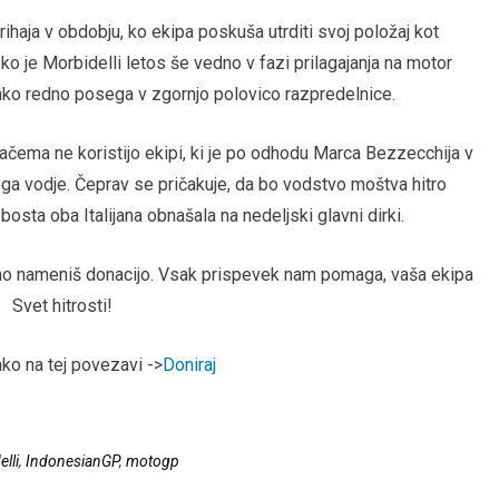
ja v obdobju, ko ekipa poskuša utrditi svoj položaj kot
o je Morbidelli letos še vedno v fazi prilagajanja na motor
ahko redno posega v zgornjo polovico razpredelnice.
kačema ne koristijo ekipi, ki je po odhodu Marca Bezzecchija v
tega vodje. Čeprav se pričakuje, da bo vodstvo moštva hitro
bosta oba Italijana obnašala na nedeljski glavni dirki.
arno nameniš donacijo. Vsak prispevek nam pomaga, vaša ekipa
Svet hitrosti!
hko na tej povezavi ->
Doniraj
lli
,
IndonesianGP
,
motogp