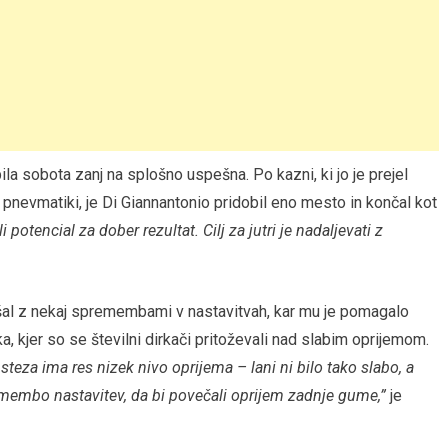
bila sobota zanj na splošno uspešna. Po kazni, ki jo je prejel
 pnevmatiki, je Di Giannantonio pridobil eno mesto in končal kot
otencial za dober rezultat. Cilj za jutri je nadaljevati z
ljšal z nekaj spremembami v nastavitvah, kar mu je pomagalo
kjer so se številni dirkači pritoževali nad slabim oprijemom.
teza ima res nizek nivo oprijema – lani ni bilo tako slabo, a
remembo nastavitev, da bi povečali oprijem zadnje gume,”
je