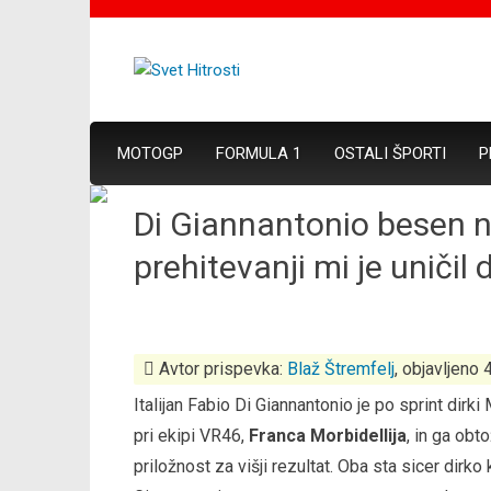
MOTOGP
FORMULA 1
OSTALI ŠPORTI
P
Di Giannantonio besen n
prehitevanji mi je uničil d
Avtor prispevka:
Blaž Štremfelj
, objavljeno 
Italijan Fabio Di Giannantonio je po sprint dir
pri ekipi VR46,
Franca Morbidellija
, in ga obt
priložnost za višji rezultat. Oba sta sicer di