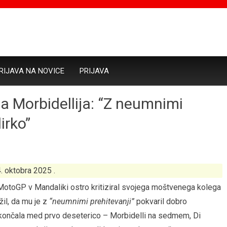
RIJAVA NA NOVICE
PRIJAVA
a Morbidellija: “Z neumnimi
irko”
4. oktobra 2025 .
ki MotoGP v Mandaliki ostro kritiziral svojega moštvenega kolega
ožil, da mu je z
“neumnimi prehitevanji”
pokvaril dobro
rko končala med prvo deseterico – Morbidelli na sedmem, Di