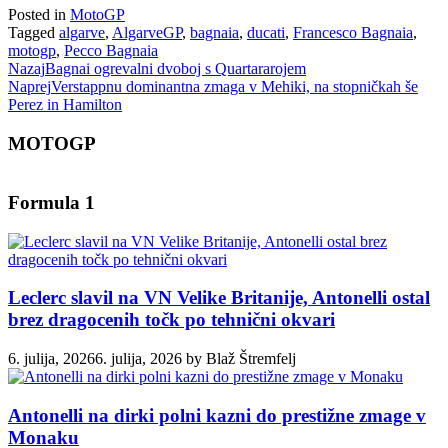
Posted in
MotoGP
Tagged
algarve
,
AlgarveGP
,
bagnaia
,
ducati
,
Francesco Bagnaia
,
motogp
,
Pecco Bagnaia
Nazaj
Bagnai ogrevalni dvoboj s Quartararojem
Naprej
Verstappnu dominantna zmaga v Mehiki, na stopničkah še
Perez in Hamilton
MOTOGP
Formula 1
Leclerc slavil na VN Velike Britanije, Antonelli ostal
brez dragocenih točk po tehnični okvari
6. julija, 2026
6. julija, 2026
by
Blaž Štremfelj
Antonelli na dirki polni kazni do prestižne zmage v
Monaku