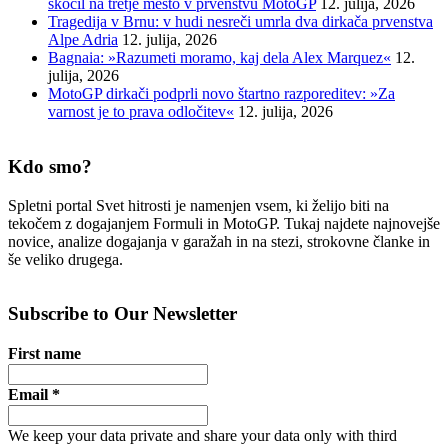
skočil na tretje mesto v prvenstvu MotoGP
12. julija, 2026
Tragedija v Brnu: v hudi nesreči umrla dva dirkača prvenstva
Alpe Adria
12. julija, 2026
Bagnaia: »Razumeti moramo, kaj dela Alex Marquez«
12.
julija, 2026
MotoGP dirkači podprli novo štartno razporeditev: »Za
varnost je to prava odločitev«
12. julija, 2026
Kdo smo?
Spletni portal Svet hitrosti je namenjen vsem, ki želijo biti na
tekočem z dogajanjem Formuli in MotoGP. Tukaj najdete najnovejše
novice, analize dogajanja v garažah in na stezi, strokovne članke in
še veliko drugega.
Subscribe to Our Newsletter
First name
Email
*
We keep your data private and share your data only with third