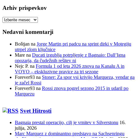
Arhiv prispevkov
Arhiv
prispevkov
Nedavni komentarji
Boštjan
na
Jorge Martin pri padcu na sprint dirki v Motegiju
utrpel zlom ključnice
Mare
na
Ducati izgublja potrpljenje z Bagnaio: Dall’Igna
opozarja, da čudežnih rešitev ni
Nejc P.
na
Formula 1 od leta 2026 znova na Kanalu A in
VOYO – ekskluzivne pravice za tri sezone
Forever93
na
Stoner: Za spor vsi krivijo Marqueza, vendar ga
je začel Rossi
Forever93
na
Rossi znova pogrel sezono 2015 in udaril po
Marquezu
Svet Hitrosti
Bagnaia prestal operacijo, cilj je vrnitev v Silverstonu
16.
julija, 2026
Marc Marquez z dominantno predstavo na Sachsenringu