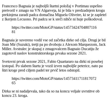
Francesco Bagnaia je najboljši štartni položaj v Portimau uspešno
pretvoril v zmago na VN Algarveja, ki je bila v predzadnjem krogu
prekinjena zaradi padca domačina Miguela Oliveire, ki se je zapletel
z Ikerjem Lecuono. Pri padcu se k sreči nihče ni huje poškodoval.
https://twitter.com/MotoGP/status/14573424704807116
81
Bagnaia je suvereno vodil vse od začetka dirke od cilja. Drugi je bil
Joan Mir (Suzuki), tretji pa po dvoboju z Alexom Marquezom, Jack
Miller. Avstralec je skupaj z zmagovalcem Bagnaio Ducatiju že
zagotovil naslov konstruktorskega prvaka sezone 2021.
Svetovni prvak sezone 2021, Fabio Quartararo na dirki ni posebej
izstopal. Po slabem štartu je vozil izven najboljše peterice, nato pa
štiri kroge pred ciljem padel ter prvič letos odstopil.
https://twitter.com/MotoGP/status/14573411711817072
65
Dirka se ni nadaljevala, tako da so na koncu veljale uvrstitve ob
koncu 23. kroga.