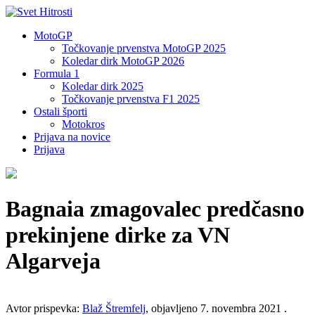
MotoGP
Točkovanje prvenstva MotoGP 2025
Koledar dirk MotoGP 2026
Formula 1
Koledar dirk 2025
Točkovanje prvenstva F1 2025
Ostali športi
Motokros
Prijava na novice
Prijava
Bagnaia zmagovalec predčasno
prekinjene dirke za VN
Algarveja
Avtor prispevka:
Blaž Štremfelj
, objavljeno 7. novembra 2021 .