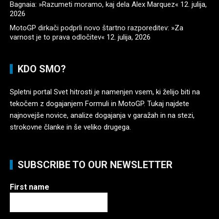
Bagnaia: »Razumeti moramo, kaj dela Alex Marquez«
12. julija,
2026
MotoGP dirkači podprli novo štartno razporeditev: »Za
varnost je to prava odločitev«
12. julija, 2026
KDO SMO?
Spletni portal Svet hitrosti je namenjen vsem, ki želijo biti na
tekočem z dogajanjem Formuli in MotoGP. Tukaj najdete
najnovejše novice, analize dogajanja v garažah in na stezi,
strokovne članke in še veliko drugega.
SUBSCRIBE TO OUR NEWSLETTER
First name