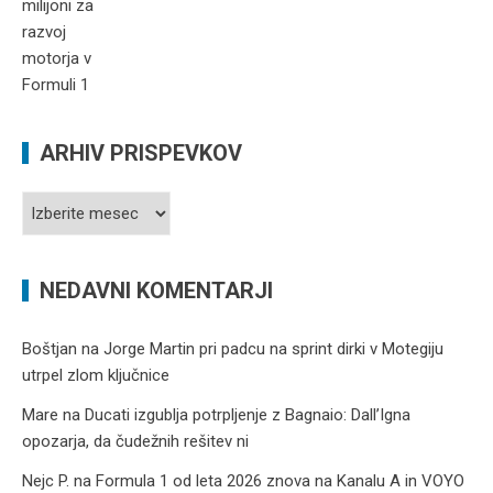
ARHIV PRISPEVKOV
Arhiv
prispevkov
NEDAVNI KOMENTARJI
Boštjan
na
Jorge Martin pri padcu na sprint dirki v Motegiju
utrpel zlom ključnice
Mare
na
Ducati izgublja potrpljenje z Bagnaio: Dall’Igna
opozarja, da čudežnih rešitev ni
Nejc P.
na
Formula 1 od leta 2026 znova na Kanalu A in VOYO