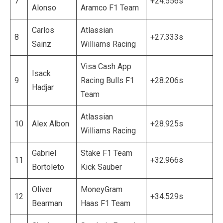
7
+24.556s
Alonso
Aramco F1 Team
Carlos
Atlassian
8
+27.333s
Sainz
Williams Racing
Visa Cash App
Isack
9
Racing Bulls F1
+28.206s
Hadjar
Team
Atlassian
10
Alex Albon
+28.925s
Williams Racing
Gabriel
Stake F1 Team
11
+32.966s
Bortoleto
Kick Sauber
Oliver
MoneyGram
12
+34.529s
Bearman
Haas F1 Team