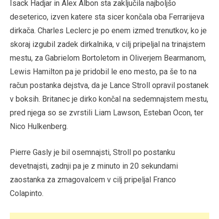
Isack Hadjar in Alex Albon sta zaključila najboljšo
deseterico, izven katere sta sicer končala oba Ferrarijeva
dirkača. Charles Leclerc je po enem izmed trenutkov, ko je
skoraj izgubil zadek dirkalnika, v cilj pripeljal na trinajstem
mestu, za Gabrielom Bortoletom in Oliverjem Bearmanom,
Lewis Hamilton pa je pridobil le eno mesto, pa še to na
račun postanka dejstva, da je Lance Stroll opravil postanek
v boksih. Britanec je dirko končal na sedemnajstem mestu,
pred njega so se zvrstili Liam Lawson, Esteban Ocon, ter
Nico Hulkenberg.
Pierre Gasly je bil osemnajsti, Stroll po postanku
devetnajsti, zadnji pa je z minuto in 20 sekundami
zaostanka za zmagovalcem v cilj pripeljal Franco
Colapinto.