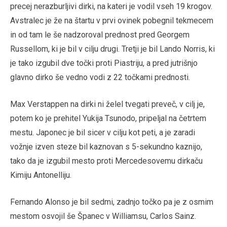
precej nerazburljivi dirki, na kateri je vodil vseh 19 krogov.
Avstralec je že na štartu v prvi ovinek pobegnil tekmecem
in od tam le še nadzoroval prednost pred Georgem
Russellom, ki je bil v cilju drugi. Tretji je bil Lando Norris, ki
je tako izgubil dve točki proti Piastriju, a pred jutrišnjo
glavno dirko še vedno vodi z 22 točkami prednosti.
Max Verstappen na dirki ni želel tvegati preveč, v cilj je,
potem ko je prehitel Yukija Tsunodo, pripeljal na četrtem
mestu. Japonec je bil sicer v cilju kot peti, a je zaradi
vožnje izven steze bil kaznovan s 5-sekundno kaznijo,
tako da je izgubil mesto proti Mercedesovemu dirkaču
Kimiju Antonelliju.
Fernando Alonso je bil sedmi, zadnjo točko pa je z osmim
mestom osvojil še Španec v Williamsu, Carlos Sainz.