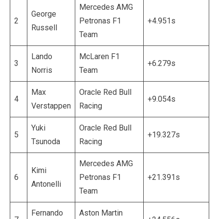
Mercedes AMG
George
2
Petronas F1
+4.951s
Russell
Team
Lando
McLaren F1
3
+6.279s
Norris
Team
Max
Oracle Red Bull
4
+9.054s
Verstappen
Racing
Yuki
Oracle Red Bull
5
+19.327s
Tsunoda
Racing
Mercedes AMG
Kimi
6
Petronas F1
+21.391s
Antonelli
Team
Fernando
Aston Martin