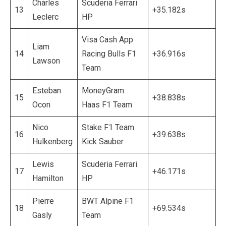
Charles
Scuderia Ferrari
13
+35.182s
Leclerc
HP
Visa Cash App
Liam
14
Racing Bulls F1
+36.916s
Lawson
Team
Esteban
MoneyGram
15
+38.838s
Ocon
Haas F1 Team
Nico
Stake F1 Team
16
+39.638s
Hulkenberg
Kick Sauber
Lewis
Scuderia Ferrari
17
+46.171s
Hamilton
HP
Pierre
BWT Alpine F1
18
+69.534s
Gasly
Team