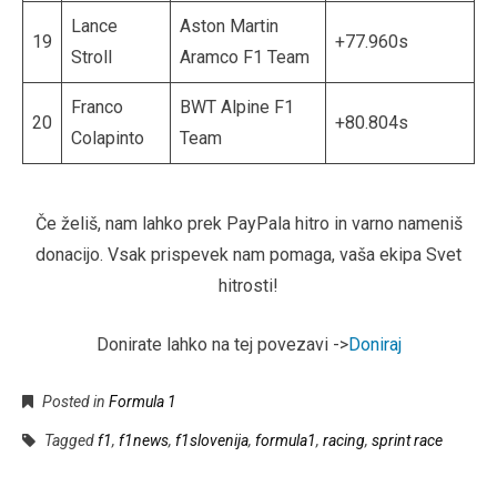
Lance
Aston Martin
19
+77.960s
Stroll
Aramco F1 Team
Franco
BWT Alpine F1
20
+80.804s
Colapinto
Team
Če želiš, nam lahko prek PayPala hitro in varno nameniš
donacijo. Vsak prispevek nam pomaga, vaša ekipa Svet
hitrosti!
Donirate lahko na tej povezavi ->
Doniraj
Posted in
Formula 1
Tagged
f1
,
f1news
,
f1slovenija
,
formula1
,
racing
,
sprint race