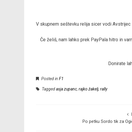
V skupnem seštevku relija sicer vodi Avstrijec
Če želiš, nam lahko prek PayPala hitro in v
Donirate la
Posted in
F1
Tagged
asja zupanc
,
rajko žakelj
,
rally
Po petku Sordo tik za Og