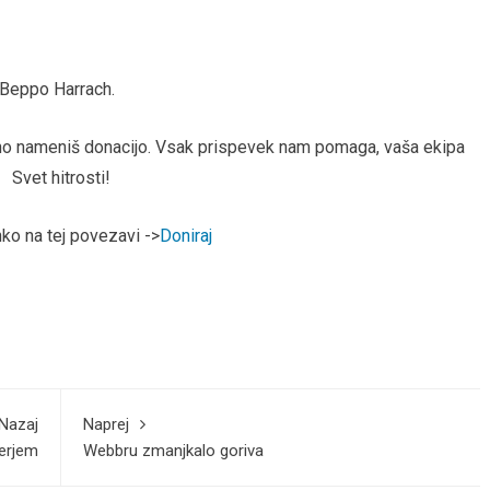
 Beppo Harrach.
arno nameniš donacijo. Vsak prispevek nam pomaga, vaša ekipa
Svet hitrosti!
hko na tej povezavi ->
Doniraj
Nazaj
Naprej
ierjem
Webbru zmanjkalo goriva