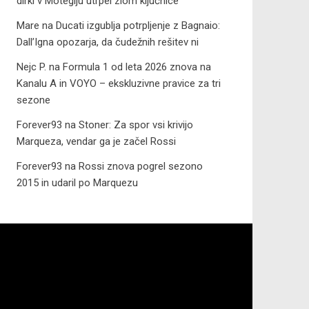
dirki v Motegiju utrpel zlom ključnice
Mare
na
Ducati izgublja potrpljenje z Bagnaio:
Dall’Igna opozarja, da čudežnih rešitev ni
Nejc P.
na
Formula 1 od leta 2026 znova na
Kanalu A in VOYO – ekskluzivne pravice za tri
sezone
Forever93
na
Stoner: Za spor vsi krivijo
Marqueza, vendar ga je začel Rossi
Forever93
na
Rossi znova pogrel sezono
2015 in udaril po Marquezu