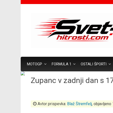
MOTOGP
FORMULA 1
OSTALI ŠPORTI
Zupanc v zadnji dan s 1
Avtor prispevka:
Blaž Štremfelj
, objavljeno 