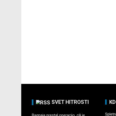
SVET HITROSTI
KD
Spletni
Bagnaia prestal operacijo, cilj je