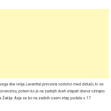
rvega dne relija Lavanttal prevzela vodstvo med dirkači, ki se
venstvu, potem ko je na zadnjih dveh etapah dneva vztrajno
a Žaklja. Asja se bo na zadnih osem etap podala s 17