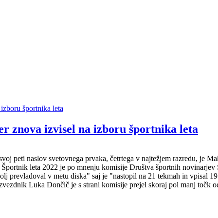
znova izvisel na izboru športnika leta
oj peti naslov svetovnega prvaka, četrtega v najtežjem razredu, je Mak
Športnik leta 2022 je po mnenju komisije Društva športnih novinarjev Sl
lj prevladoval v metu diska" saj je "nastopil na 21 tekmah in vpisal 19 z
vezdnik Luka Dončič je s strani komisije prejel skoraj pol manj točk 