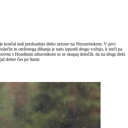
pa je končal tudi predzadnjo dirko sezone na Nizozemskem. V prvi
bolečin in oteženega dihanja je nato izpustil drugo vožnjo, k sreči pa
posvetu s Hondinim zdravnikom so se skupaj določili, da na drugi dirki
jal dober čas po štartu