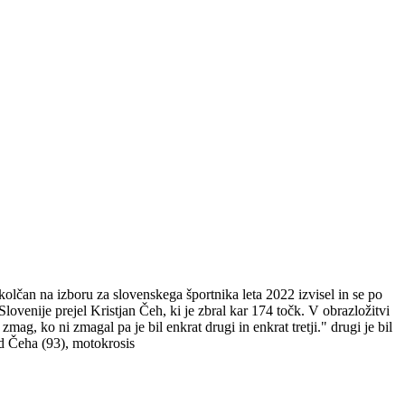
olčan na izboru za slovenskega športnika leta 2022 izvisel in se po
ovenije prejel Kristjan Čeh, ki je zbral kar 174 točk. V obrazložitvi
mag, ko ni zmagal pa je bil enkrat drugi in enkrat tretji." drugi je bil
od Čeha (93), motokrosis