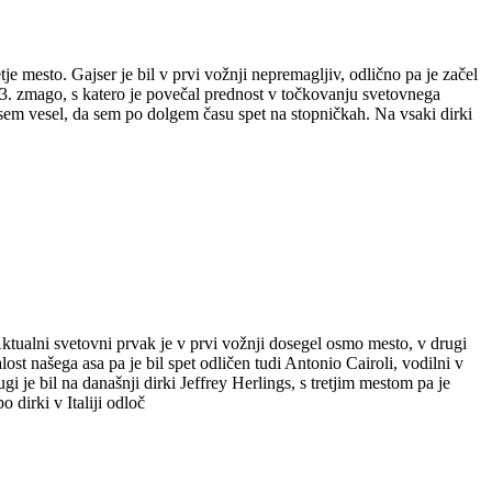
 mesto. Gajser je bil v prvi vožnji nepremagljiv, odlično pa je začel
o 83. zmago, s katero je povečal prednost v točkovanju svetovnega
 sem vesel, da sem po dolgem času spet na stopničkah. Na vsaki dirki
tualni svetovni prvak je v prvi vožnji dosegel osmo mesto, v drugi
ost našega asa pa je bil spet odličen tudi Antonio Cairoli, vodilni v
 je bil na današnji dirki Jeffrey Herlings, s tretjim mestom pa je
 dirki v Italiji odloč