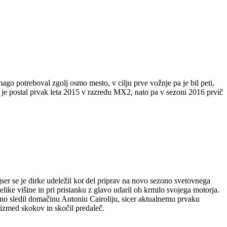
o potreboval zgolj osmo mesto, v cilju prve vožnje pa je bil peti,
ič je postal prvak leta 2015 v razredu MX2, nato pa v sezoni 2016 prvič
jser se je dirke udeležil kot del priprav na novo sezono svetovnega
ike višine in pri pristanku z glavo udaril ob krmilo svojega motorja.
tesno sledil domačinu Antoniu Cairoliju, sicer aktualnemu prvaku
 izmed skokov in skočil predaleč.