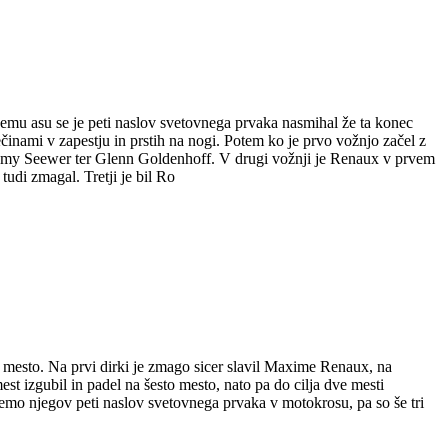
mu asu se je peti naslov svetovnega prvaka nasmihal že ta konec
ečinami v zapestju in prstih na nogi. Potem ko je prvo vožnjo začel z
 Jeremy Seewer ter Glenn Goldenhoff. V drugi vožnji je Renaux v prvem
tudi zmagal. Tretji je bil Ro
mesto. Na prvi dirki je zmago sicer slavil Maxime Renaux, na
t izgubil in padel na šesto mesto, nato pa do cilja dve mesti
jemo njegov peti naslov svetovnega prvaka v motokrosu, pa so še tri