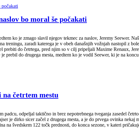
naslov bo moral še počakati
edtem ko je zmago slavil njegov tekmec za naslov, Jeremy Seewer. Naše
na treningu, zaradi katerega je v obeh današnjih vožnjah nastopil z bol
spel prebiti do četrtega, pred njim so v cilj pripeljali Maxime Renaux,
se je prebil do drugega mesta, medtem ko je vodil Seewer, ki je na koncu 
 na četrtem mestu
dcu, odpeljal taktično in brez nepotrebnega tveganja zasedel četrto 
er je dirko sicer začel z drugega mesta, a je do prvega ovinka nekaj mes
edna na švedskem 122 točk prednosti, do konca sezone, v kateri pričaku