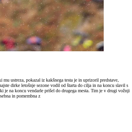
i mu ustreza, pokazal iz kakšnega testa je in uprizoril predstave,
te dirke letošnje sezone vodil od štarta do cilja in na koncu slavil s
i je na koncu vendarle prišel do drugega mesta. Tim je v drugi vožnji
 posebna in pomembna z