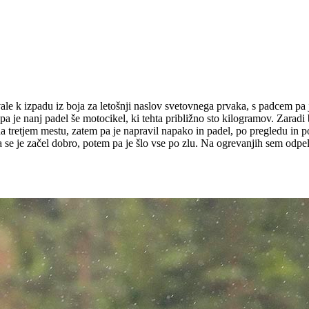
ovale k izpadu iz boja za letošnji naslov svetovnega prvaka, s padcem 
 pa je nanj padel še motocikel, ki tehta približno sto kilogramov. Zaradi 
na tretjem mestu, zatem pa je napravil napako in padel, po pregledu in 
 se je začel dobro, potem pa je šlo vse po zlu. Na ogrevanjih sem odpel