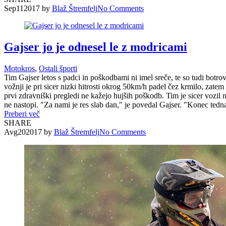
Sep
11
2017
by
Blaž Štremfelj
No
Comments
Gajser jo je odnesel le z modricami
Motokros
,
Ostali športi
Tim Gajser letos s padci in poškodbami ni imel sreče, te so tudi botr
vožnji je pri sicer nizki hitrosti okrog 50km/h padel čez krmilo, zatem
prvi zdravniški pregledi ne kažejo hujših poškodb. Tim je sicer vozil 
ne nastopi. "Za nami je res slab dan," je povedal Gajser. "Konec tedna
Preberi več
SHARE
Avg
20
2017
by
Blaž Štremfelj
No
Comments