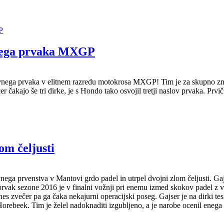
vnega prvaka MXGP
tovnega prvaka v elitnem razredu motokrosa MXGP! Tim je za skupno zmag
r čakajo še tri dirke, je s Hondo tako osvojil tretji naslov prvaka. Prv
om čeljusti
vnega prvenstva v Mantovi grdo padel in utrpel dvojni zlom čeljusti. Ga
vak sezone 2016 je v finalni vožnji pri enemu izmed skokov padel z vel
danes zvečer pa ga čaka nekajurni operacijski poseg. Gajser je na dirki 
orebeek. Tim je želel nadoknaditi izgubljeno, a je narobe ocenil enega