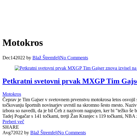
Motokros
Dec
14
2022
by
Blaž Štremfelj
No
Comments
Petkratni svetovni prvak MXGP Tim Gajser 
Motokros
Čeprav je Tim Gajser v svetovnem prvenstvu motokrosa letos osvojil sv
točkovanju športnih novinarjev uvrstil na skromno šesto mesto. Naziv 
izbora so navedli, da je bil Čeh z nazivom nagrajen, ker bi "težko še bo
Tadej Pogačar s 141 točkami, tretji Žan Kranjec s 119 točkami, NBA z
Preberi več
SHARE
Avg
7
2022
by
Blaž Štremfelj
No
Comments