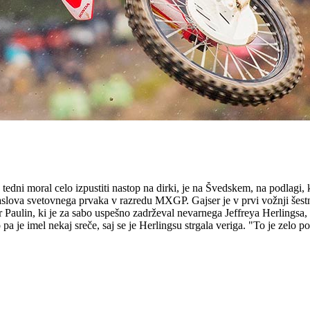
tedni moral celo izpustiti nastop na dirki, je na Švedskem, na podlagi, k
slova svetovnega prvaka v razredu MXGP. Gajser je v prvi vožnji šestnajs
Paulin, ki je za sabo uspešno zadrževal nevarnega Jeffreya Herlingsa, k
a je imel nekaj sreče, saj se je Herlingsu strgala veriga. "To je zelo