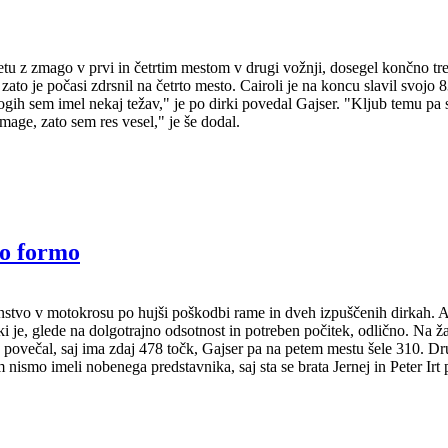
z zmago v prvi in četrtim mestom v drugi vožnji, dosegel končno tretje
 zato je počasi zdrsnil na četrto mesto. Cairoli je na koncu slavil svoj
rogih sem imel nekaj težav," je po dirki povedal Gajser. "Kljub temu pa
mage, zato sem res vesel," je še dodal.
ko formo
stvo v motokrosu po hujši poškodbi rame in dveh izpuščenih dirkah. Ak
 je, glede na dolgotrajno odsotnost in potreben počitek, odlično. Na žal
ovečal, saj ima zdaj 478 točk, Gajser pa na petem mestu šele 310. Drugi
ismo imeli nobenega predstavnika, saj sta se brata Jernej in Peter Irt po