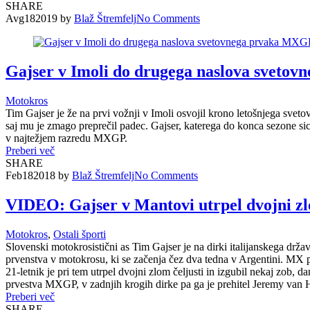
SHARE
Avg
18
2019
by
Blaž Štremfelj
No
Comments
Gajser v Imoli do drugega naslova sveto
Motokros
Tim Gajser je že na prvi vožnji v Imoli osvojil krono letošnjega sve
saj mu je zmago preprečil padec. Gajser, katerega do konca sezone sice
v najtežjem razredu MXGP.
Preberi več
SHARE
Feb
18
2018
by
Blaž Štremfelj
No
Comments
VIDEO: Gajser v Mantovi utrpel dvojni zl
Motokros
,
Ostali športi
Slovenski motokrosistični as Tim Gajser je na dirki italijanskega drža
prvenstva v motokrosu, ki se začenja čez dva tedna v Argentini. MX pr
21-letnik je pri tem utrpel dvojni zlom čeljusti in izgubil nekaj zob, 
prvestva MXGP, v zadnjih krogih dirke pa ga je prehitel Jeremy van H
Preberi več
SHARE