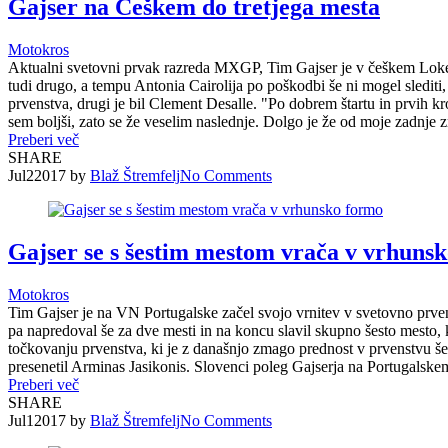
Gajser na Češkem do tretjega mesta
Motokros
Aktualni svetovni prvak razreda MXGP, Tim Gajser je v češkem Loketu 
tudi drugo, a tempu Antonia Cairolija po poškodbi še ni mogel slediti,
prvenstva, drugi je bil Clement Desalle. "Po dobrem štartu in prvih k
sem boljši, zato se že veselim naslednje. Dolgo je že od moje zadnje z
Preberi več
SHARE
Jul
2
2017
by
Blaž Štremfelj
No
Comments
Gajser se s šestim mestom vrača v vrhuns
Motokros
Tim Gajser je na VN Portugalske začel svojo vrnitev v svetovno prven
pa napredoval še za dve mesti in na koncu slavil skupno šesto mesto, ki
točkovanju prvenstva, ki je z današnjo zmago prednost v prvenstvu še p
presenetil Arminas Jasikonis. Slovenci poleg Gajserja na Portugalskem n
Preberi več
SHARE
Jul
1
2017
by
Blaž Štremfelj
No
Comments