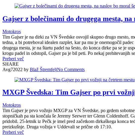
Gajser z bolečinami do drugega mesta, na 
Motokros
Tim Gajser je na dirki za VN Švedske osvojil skupno drugo mesto, m
tedna, a bi potreboval idealen razplet, kar pa mu je onemogočil padec 
drugega mesta, je na štartu padel na šesto, do konca dirke pa se je u
krogu padel in odstopil, Gajser pa je bil peti. Po nekaj prehitevanjih 
Preberi več
SHARE
Avg
7
2022
by
Blaž Štremfelj
No
Comments
MXGP Švedska: Tim Gajser po prvi vožnji
Motokros
Tim Gajser je prvo vožnjo MXGP za VN Švedske, po grdem sobotnem pa
stopničkah pa sta končala še Jeremy Seewer ter Glenn Coldenhoff. Gajs
pridobil. 25-letnik iz Pečk je imel pred začetkom dirkaškega konca t
preizkušnje. Druga vožnja v Uddevali se prične ob 17:10.
Preberi več