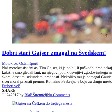
Dobri stari Gajser zmagal na Švedskem!
Motokros
,
Ostali športi
Naš motokrosistični as, Tim Gajser, ki je po hujši poškodbi pred nekaj 
kakršne smo gledali lani, na njegovi poti k osvojitvi zgodovinskega na
skoraj desetimi sekundami prednosti. Nekoliko mu je pomagal Gautier 
sicer moral priznati premoč Romainu Fevbreju, v boju za drugo mesto p
Preberi več
SHARE
Jul
24
2017
by
Blaž Štremfelj
No
Comments