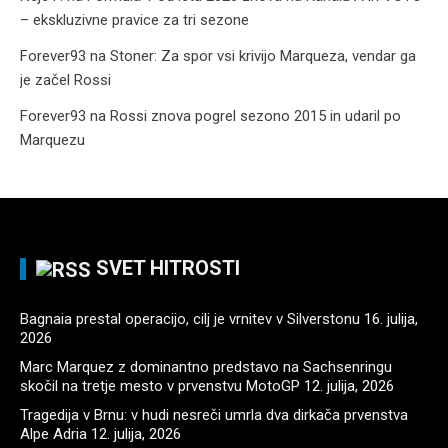
– ekskluzivne pravice za tri sezone
Forever93
na
Stoner: Za spor vsi krivijo Marqueza, vendar ga
je začel Rossi
Forever93
na
Rossi znova pogrel sezono 2015 in udaril po
Marquezu
SVET HITROSTI
Bagnaia prestal operacijo, cilj je vrnitev v Silverstonu
16. julija,
2026
Marc Marquez z dominantno predstavo na Sachsenringu
skočil na tretje mesto v prvenstvu MotoGP
12. julija, 2026
Tragedija v Brnu: v hudi nesreči umrla dva dirkača prvenstva
Alpe Adria
12. julija, 2026