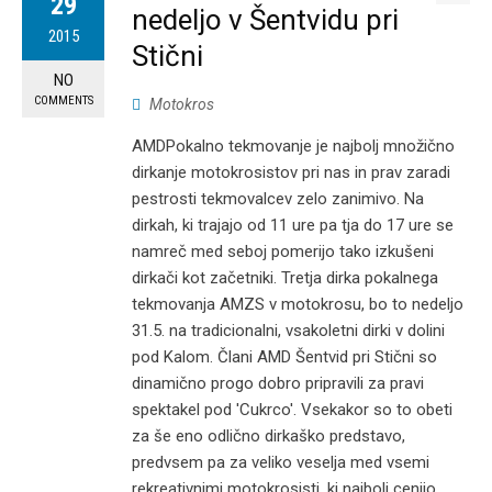
29
nedeljo v Šentvidu pri
2015
Stični
NO
COMMENTS
Motokros
AMDPokalno tekmovanje je najbolj množično
dirkanje motokrosistov pri nas in prav zaradi
pestrosti tekmovalcev zelo zanimivo. Na
dirkah, ki trajajo od 11 ure pa tja do 17 ure se
namreč med seboj pomerijo tako izkušeni
dirkači kot začetniki. Tretja dirka pokalnega
tekmovanja AMZS v motokrosu, bo to nedeljo
31.5. na tradicionalni, vsakoletni dirki v dolini
pod Kalom. Člani AMD Šentvid pri Stični so
dinamično progo dobro pripravili za pravi
spektakel pod 'Cukrco'. Vsekakor so to obeti
za še eno odlično dirkaško predstavo,
predvsem pa za veliko veselja med vsemi
rekreativnimi motokrosisti, ki najbolj cenijo