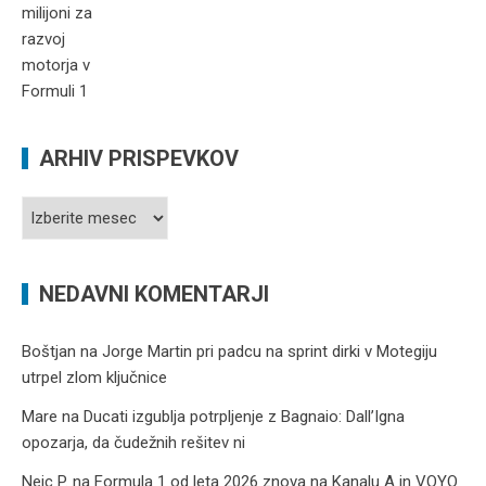
ARHIV PRISPEVKOV
Arhiv
prispevkov
NEDAVNI KOMENTARJI
Boštjan
na
Jorge Martin pri padcu na sprint dirki v Motegiju
utrpel zlom ključnice
Mare
na
Ducati izgublja potrpljenje z Bagnaio: Dall’Igna
opozarja, da čudežnih rešitev ni
Nejc P.
na
Formula 1 od leta 2026 znova na Kanalu A in VOYO