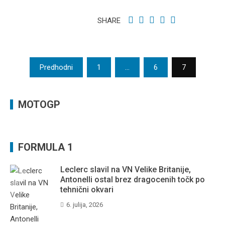
SHARE
Številčenje
Predhodni
1
…
6
7
prispevkov
MOTOGP
FORMULA 1
Leclerc slavil na VN Velike Britanije,
Antonelli ostal brez dragocenih točk po
tehnični okvari
6. julija, 2026