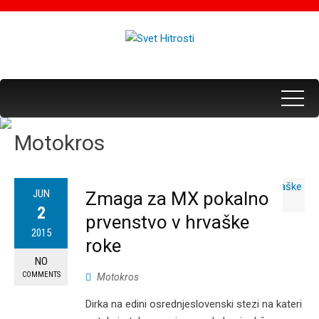
Motokros
JUN
Zmaga za MX pokalno
2
prvenstvo v hrvaške
2015
roke
NO
COMMENTS
Motokros
Dirka na edini osrednjeslovenski stezi na kateri