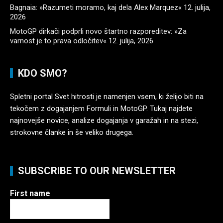
Bagnaia: »Razumeti moramo, kaj dela Alex Marquez«
12. julija,
2026
MotoGP dirkači podprli novo štartno razporeditev: »Za
varnost je to prava odločitev«
12. julija, 2026
KDO SMO?
Spletni portal Svet hitrosti je namenjen vsem, ki želijo biti na
tekočem z dogajanjem Formuli in MotoGP. Tukaj najdete
najnovejše novice, analize dogajanja v garažah in na stezi,
strokovne članke in še veliko drugega.
SUBSCRIBE TO OUR NEWSLETTER
First name