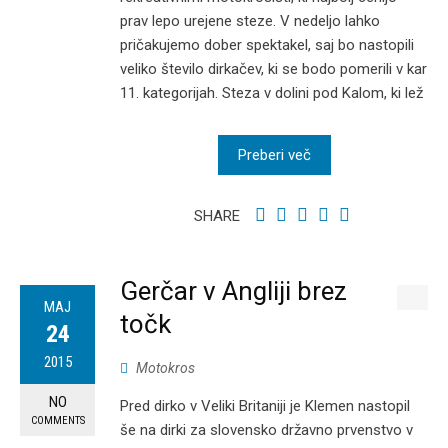
prav lepo urejene steze. V nedeljo lahko
pričakujemo dober spektakel, saj bo nastopili
veliko število dirkačev, ki se bodo pomerili v kar
11. kategorijah. Steza v dolini pod Kalom, ki lež
Preberi več
SHARE
Gerčar v Angliji brez
MAJ
točk
24
2015
Motokros
NO
Pred dirko v Veliki Britaniji je Klemen nastopil
COMMENTS
še na dirki za slovensko državno prvenstvo v