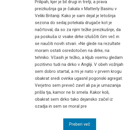
Prilipah, kjer je bil drugi in tretji, a prava
preizkušnja ga je čakala v Matterly Basinu v
Veliki Britaniji. Kako je sam dejal je letošnja
sezona do sedaj potekala drugače kot je
načrtoval, da so za njim težke preizkušnje, da
pa poskuša iz vsake dirke izluščiti čim več in
se naučiti novih stvari. »Ne glede na rezultate
moram ostati osredotočen na dirke, na
tehniko. Včasih je težko, a kljub vsemu gledam
pozitivno tudi na dirko v Angliji. V obeh vožnjah
sem dobro startal, a mi je nato v prvem krogu
obakrat sredi ovinka ugasnil pogonski agregat.
Verjetno sem preveč zavrl ali pa je umazanija
prišla tja, kamor ne bi smela. Kakor koli,
obakrat sem dirko tako dejansko začel iz
ozadja in sem se moral pre
Preberi več