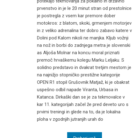
potekajo tekmovanja za pokalno in državno
prvenstvo in je le 20 minut stran od prestolnice
je postregla z vsem kar premore dober
motokros: z blatom, skoki, grmenjem motorjev
in z veliko adrenalina ter dobro zabavo katere v
Dolini pod Kalom nikoli ne manjka. Kljub vožnji
na nož in borbi do zadnjega metra je slovenski
as Aljoša Molnar na koncu moral priznati
premoč hrvaškemu kolegu Marku Leljaku. S
solidno predstavo in dvakrat tretjim mestom je
na najnižjo stopničko prestižne kategorije
OPEN R1 stopil Grušovnik Matjaž, ki je obakrat
uspešno odbil napade Viranta, Urbasa in
Katanca. Dirkaški dan se je za tekmovalce v
kar 11. kategorijah začel že pred deveto uro s
prvimi treningi in glede na to, da je lokalna
ploha v zgodnjih jutranjih urah do