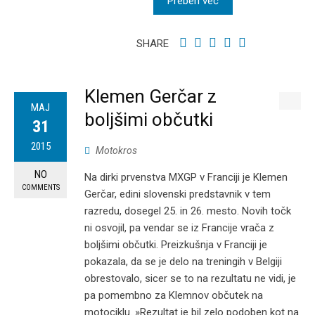
Preberi več
SHARE
Klemen Gerčar z
MAJ
boljšimi občutki
31
2015
Motokros
NO
Na dirki prvenstva MXGP v Franciji je Klemen
COMMENTS
Gerčar, edini slovenski predstavnik v tem
razredu, dosegel 25. in 26. mesto. Novih točk
ni osvojil, pa vendar se iz Francije vrača z
boljšimi občutki. Preizkušnja v Franciji je
pokazala, da se je delo na treningih v Belgiji
obrestovalo, sicer se to na rezultatu ne vidi, je
pa pomembno za Klemnov občutek na
motociklu. »Rezultat je bil zelo podoben kot na