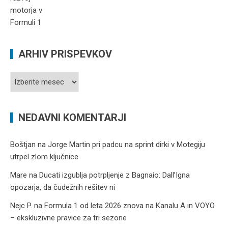
ARHIV PRISPEVKOV
Arhiv
prispevkov
NEDAVNI KOMENTARJI
Boštjan
na
Jorge Martin pri padcu na sprint dirki v Motegiju
utrpel zlom ključnice
Mare
na
Ducati izgublja potrpljenje z Bagnaio: Dall’Igna
opozarja, da čudežnih rešitev ni
Nejc P.
na
Formula 1 od leta 2026 znova na Kanalu A in VOYO
– ekskluzivne pravice za tri sezone