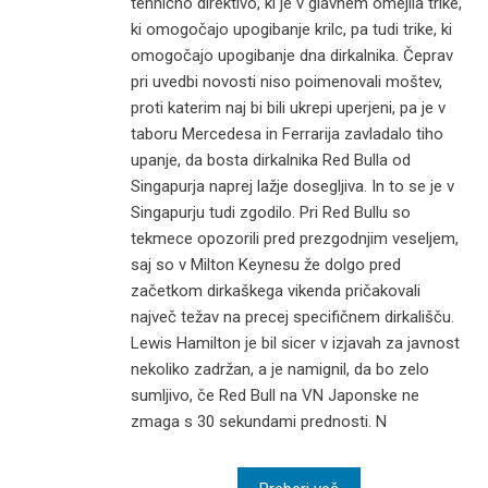
tehnično direktivo, ki je v glavnem omejila trike,
ki omogočajo upogibanje krilc, pa tudi trike, ki
omogočajo upogibanje dna dirkalnika. Čeprav
pri uvedbi novosti niso poimenovali moštev,
proti katerim naj bi bili ukrepi uperjeni, pa je v
taboru Mercedesa in Ferrarija zavladalo tiho
upanje, da bosta dirkalnika Red Bulla od
Singapurja naprej lažje dosegljiva. In to se je v
Singapurju tudi zgodilo. Pri Red Bullu so
tekmece opozorili pred prezgodnjim veseljem,
saj so v Milton Keynesu že dolgo pred
začetkom dirkaškega vikenda pričakovali
največ težav na precej specifičnem dirkališču.
Lewis Hamilton je bil sicer v izjavah za javnost
nekoliko zadržan, a je namignil, da bo zelo
sumljivo, če Red Bull na VN Japonske ne
zmaga s 30 sekundami prednosti. N