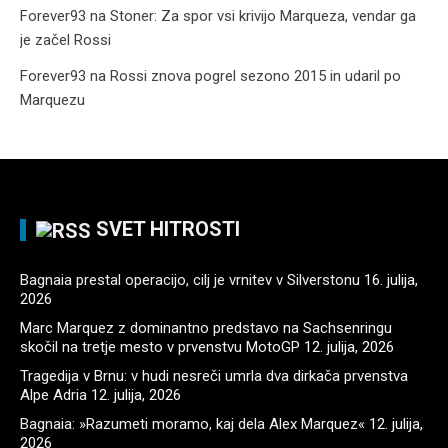
Forever93
na
Stoner: Za spor vsi krivijo Marqueza, vendar ga
je začel Rossi
Forever93
na
Rossi znova pogrel sezono 2015 in udaril po
Marquezu
SVET HITROSTI
Bagnaia prestal operacijo, cilj je vrnitev v Silverstonu
16. julija,
2026
Marc Marquez z dominantno predstavo na Sachsenringu
skočil na tretje mesto v prvenstvu MotoGP
12. julija, 2026
Tragedija v Brnu: v hudi nesreči umrla dva dirkača prvenstva
Alpe Adria
12. julija, 2026
Bagnaia: »Razumeti moramo, kaj dela Alex Marquez«
12. julija,
2026