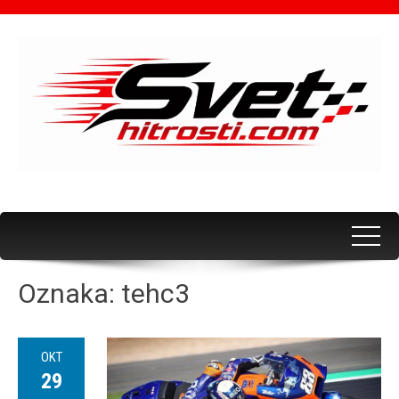
Oznaka:
tehc3
OKT
29