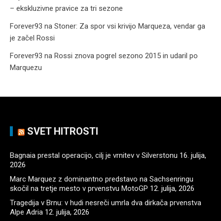
– ekskluzivne pravice za tri sezone
Forever93
na
Stoner: Za spor vsi krivijo Marqueza, vendar ga
je začel Rossi
Forever93
na
Rossi znova pogrel sezono 2015 in udaril po
Marquezu
SVET HITROSTI
Bagnaia prestal operacijo, cilj je vrnitev v Silverstonu
16. julija,
2026
Marc Marquez z dominantno predstavo na Sachsenringu
skočil na tretje mesto v prvenstvu MotoGP
12. julija, 2026
Tragedija v Brnu: v hudi nesreči umrla dva dirkača prvenstva
Alpe Adria
12. julija, 2026