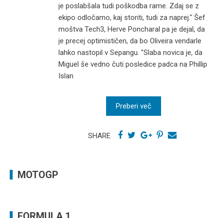
je poslabšala tudi poškodba rame. Zdaj se z
ekipo odločamo, kaj storiti, tudi za naprej." Šef
moštva Tech3, Herve Poncharal pa je dejal, da
je precej optimističen, da bo Oliveira vendarle
lahko nastopil v Sepangu. "Slaba novica je, da
Miguel še vedno čuti posledice padca na Phillip
Islan
Preberi več
SHARE
MOTOGP
FORMULA 1