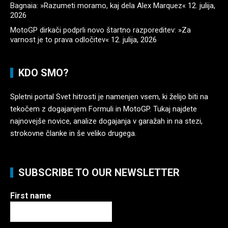
Bagnaia: »Razumeti moramo, kaj dela Alex Marquez«
12. julija,
2026
MotoGP dirkači podprli novo štartno razporeditev: »Za
varnost je to prava odločitev«
12. julija, 2026
KDO SMO?
Spletni portal Svet hitrosti je namenjen vsem, ki želijo biti na
tekočem z dogajanjem Formuli in MotoGP. Tukaj najdete
najnovejše novice, analize dogajanja v garažah in na stezi,
strokovne članke in še veliko drugega.
SUBSCRIBE TO OUR NEWSLETTER
First name