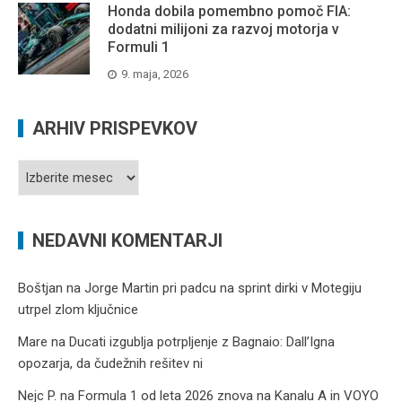
Honda dobila pomembno pomoč FIA:
dodatni milijoni za razvoj motorja v
Formuli 1
9. maja, 2026
ARHIV PRISPEVKOV
Arhiv
prispevkov
NEDAVNI KOMENTARJI
Boštjan
na
Jorge Martin pri padcu na sprint dirki v Motegiju
utrpel zlom ključnice
Mare
na
Ducati izgublja potrpljenje z Bagnaio: Dall’Igna
opozarja, da čudežnih rešitev ni
Nejc P.
na
Formula 1 od leta 2026 znova na Kanalu A in VOYO