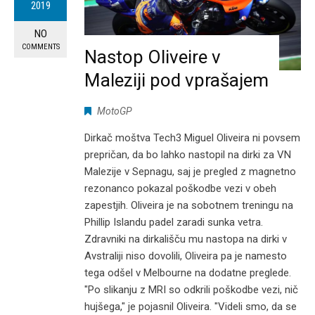
2019
NO
COMMENTS
Nastop Oliveire v
Maleziji pod vprašajem
MotoGP
Dirkač moštva Tech3 Miguel Oliveira ni povsem
prepričan, da bo lahko nastopil na dirki za VN
Malezije v Sepnagu, saj je pregled z magnetno
rezonanco pokazal poškodbe vezi v obeh
zapestjih. Oliveira je na sobotnem treningu na
Phillip Islandu padel zaradi sunka vetra.
Zdravniki na dirkališču mu nastopa na dirki v
Avstraliji niso dovolili, Oliveira pa je namesto
tega odšel v Melbourne na dodatne preglede.
"Po slikanju z MRI so odkrili poškodbe vezi, nič
hujšega," je pojasnil Oliveira. "Videli smo, da se