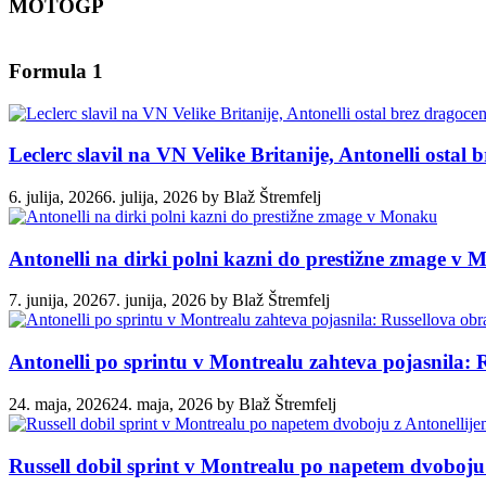
MOTOGP
Formula 1
Leclerc slavil na VN Velike Britanije, Antonelli ostal
6. julija, 2026
6. julija, 2026
by
Blaž Štremfelj
Antonelli na dirki polni kazni do prestižne zmage v
7. junija, 2026
7. junija, 2026
by
Blaž Štremfelj
Antonelli po sprintu v Montrealu zahteva pojasnila: 
24. maja, 2026
24. maja, 2026
by
Blaž Štremfelj
Russell dobil sprint v Montrealu po napetem dvoboju