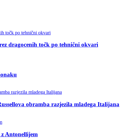
 brez dragocenih točk po tehnični okvari
 Monaku
Russellova obramba razjezila mladega Italijana
 z Antonellijem