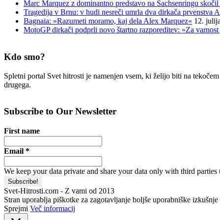
Marc Marquez z dominantno predstavo na Sachsenringu skočil 
Tragedija v Brnu: v hudi nesreči umrla dva dirkača prvenstva A
Bagnaia: »Razumeti moramo, kaj dela Alex Marquez«
12. juli
MotoGP dirkači podprli novo štartno razporeditev: »Za varnost 
Kdo smo?
Spletni portal Svet hitrosti je namenjen vsem, ki želijo biti na tekoč
drugega.
Subscribe to Our Newsletter
First name
Email
*
We keep your data private and share your data only with third parties 
Svet-Hitrosti.com
- Z vami od 2013
Stran uporablja piškotke za zagotavljanje boljše uporabniške izkušnje i
Sprejmi
Več informacij