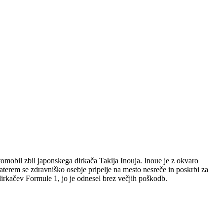
omobil zbil japonskega dirkača Takija Inouja. Inoue je z okvaro
 katerem se zdravniško osebje pripelje na mesto nesreče in poskrbi za
h dirkačev Formule 1, jo je odnesel brez večjih poškodb.