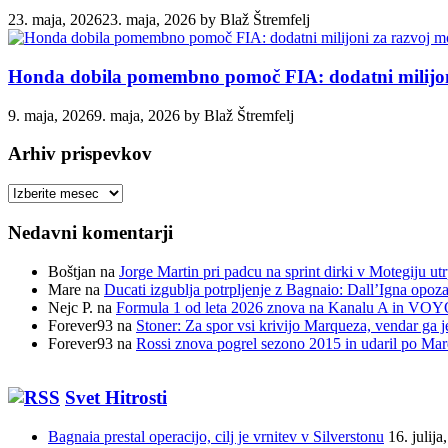
23. maja, 2026
23. maja, 2026
by
Blaž Štremfelj
Honda dobila pomembno pomoč FIA: dodatni milijoni
9. maja, 2026
9. maja, 2026
by
Blaž Štremfelj
Arhiv prispevkov
Arhiv
prispevkov
Nedavni komentarji
Boštjan
na
Jorge Martin pri padcu na sprint dirki v Motegiju ut
Mare
na
Ducati izgublja potrpljenje z Bagnaio: Dall’Igna opozar
Nejc P.
na
Formula 1 od leta 2026 znova na Kanalu A in VOYO 
Forever93
na
Stoner: Za spor vsi krivijo Marqueza, vendar ga j
Forever93
na
Rossi znova pogrel sezono 2015 in udaril po Ma
Svet Hitrosti
Bagnaia prestal operacijo, cilj je vrnitev v Silverstonu
16. julija