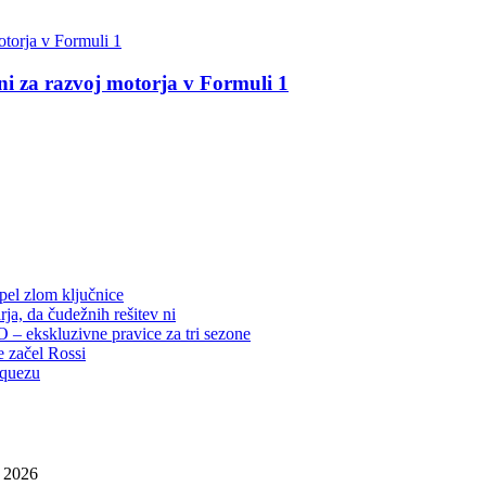
 za razvoj motorja v Formuli 1
rpel zlom ključnice
ja, da čudežnih rešitev ni
– ekskluzivne pravice za tri sezone
e začel Rossi
rquezu
, 2026