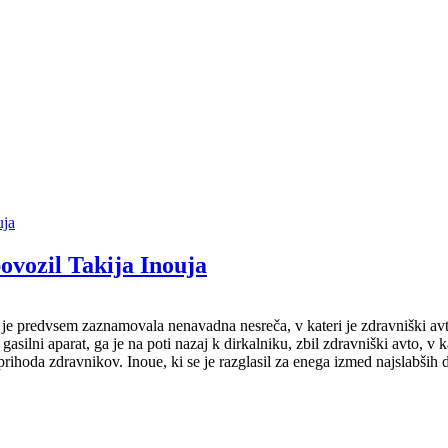
ovozil Takija Inouja
je predvsem zaznamovala nenavadna nesreča, v kateri je zdravniški avt
asilni aparat, ga je na poti nazaj k dirkalniku, zbil zdravniški avto, v
 prihoda zdravnikov. Inoue, ki se je razglasil za enega izmed najslabši