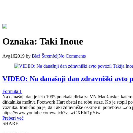
Oznaka:
Taki Inoue
Avg
16
2019
by
Blaž Štremfelj
No
Comments
VIDEO: Na današnji dan zdravniški avto p
Formula 1
Na današnji dan je leta 1995 potekala dirka za VN Madžarske, katero 
dirkalnika moštva Footwork Hart obstal na robu steze. Ko je stopil po g
voznika. Ironično pa je, da Taki zdravniške oskrbe ni potreboval...do
https://www.youtube.com/watch?v=wCXEhf1pYtw
Preberi več
SHARE