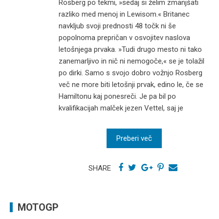
Rosberg po tekmi, »sedaj si želim zmanjšati
razliko med menoj in Lewisom.« Britanec
navkljub svoji prednosti 48 točk ni še
popolnoma prepričan v osvojitev naslova
letošnjega prvaka. »Tudi drugo mesto ni tako
zanemarljivo in nič ni nemogoče,« se je tolažil
po dirki. Samo s svojo dobro vožnjo Rosberg
več ne more biti letošnji prvak, edino le, če se
Hamiltonu kaj ponesreči. Je pa bil po
kvalifikacijah malček jezen Vettel, saj je
Preberi več
SHARE
MOTOGP