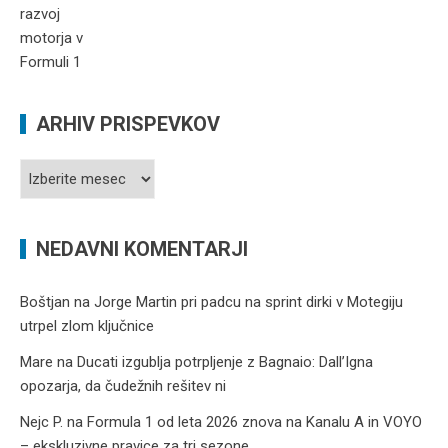
ARHIV PRISPEVKOV
Arhiv
prispevkov
NEDAVNI KOMENTARJI
Boštjan
na
Jorge Martin pri padcu na sprint dirki v Motegiju
utrpel zlom ključnice
Mare
na
Ducati izgublja potrpljenje z Bagnaio: Dall’Igna
opozarja, da čudežnih rešitev ni
Nejc P.
na
Formula 1 od leta 2026 znova na Kanalu A in VOYO
– ekskluzivne pravice za tri sezone