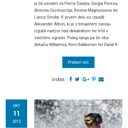
je bil usoden za Pierra Gaslya, Sergia Pereza,
Antonia Giovinazzija, Kevina Magnussena ter
Lanca Strolla. V prvem delu so izpadli
Alexander Albon, ki je v trinajstem zavoju
izgubil nadzor nad dirkalnikom ter trčil v
zaščitno ogrado. Poleg njega pa še oba
dirkača Williamsa, Kimi Raikkonen ter Daniil K
Preberi več
SHARE
OKT
11
2015