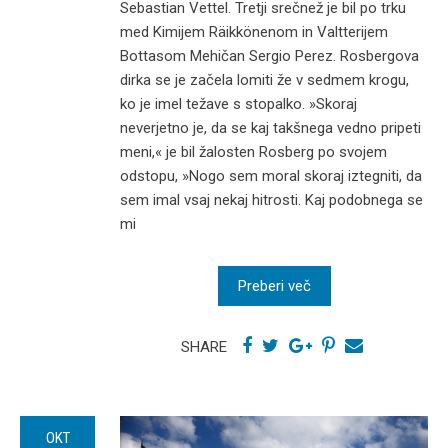
Sebastian Vettel. Tretji srečnež je bil po trku
med Kimijem Räikkönenom in Valtterijem
Bottasom Mehičan Sergio Perez. Rosbergova
dirka se je začela lomiti že v sedmem krogu,
ko je imel težave s stopalko. »Skoraj
neverjetno je, da se kaj takšnega vedno pripeti
meni,« je bil žalosten Rosberg po svojem
odstopu, »Nogo sem moral skoraj iztegniti, da
sem imal vsaj nekaj hitrosti. Kaj podobnega se
mi
Preberi več
SHARE
OKT