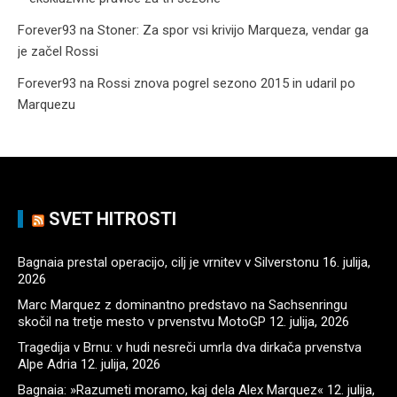
Forever93
na
Stoner: Za spor vsi krivijo Marqueza, vendar ga
je začel Rossi
Forever93
na
Rossi znova pogrel sezono 2015 in udaril po
Marquezu
SVET HITROSTI
Bagnaia prestal operacijo, cilj je vrnitev v Silverstonu
16. julija,
2026
Marc Marquez z dominantno predstavo na Sachsenringu
skočil na tretje mesto v prvenstvu MotoGP
12. julija, 2026
Tragedija v Brnu: v hudi nesreči umrla dva dirkača prvenstva
Alpe Adria
12. julija, 2026
Bagnaia: »Razumeti moramo, kaj dela Alex Marquez«
12. julija,