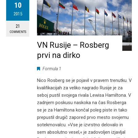
10
2015
21
COMMENTS
VN Rusije – Rosberg
prvi na dirko
Formula 1
Nico Rosberg se je pojavil v pravem trenutku. V
kvalifikacijah za veliko nagrado Rusije je za
seboj pustil svojega rivala Lewisa Hamiltona. V
zadnjem poskusu naskoka na čas Rosberga
se je za Hamiltona končal poleg piste in tako
prepustil drugič zapored prvo mesto svojemu
sotekmovalcu. »Vse je izvrstno delovalo in
sem absolutno vesel,« je zadovoljen izjavljal