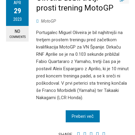
APR
prosti trening MotoGP
29
2023
MotoGP
NO
Portugalec Miguel Oliveira je bil najhitrejši na
COMMENTS
tretjem prostem treningu pred začetkom
kvalifikacija MotoGP za VN Španije. Dirkaču
RNF Aprilie se je na 0.103 sekunde približal
Fabio Quartararo z Yamaho, tretji čas pa je
postavil Aleix Espargaro z Aprilio, ki je 10 minut
pred koncem treninga padel, a se k sreči ni
poškodoval. V prvi peterici sta trening končala
še Franco Morbidelli (Yamaha) ter Takaaki
Nakagami (LCR Honda).
Preberi več
SHARE