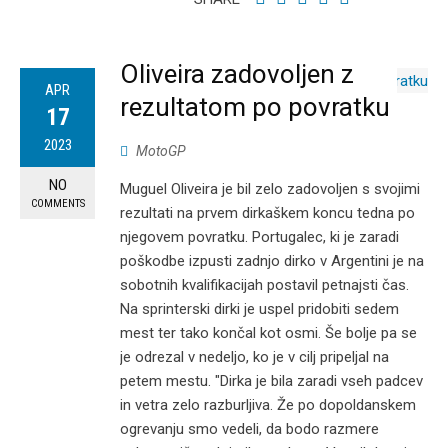
Oliveira zadovoljen z
APR
rezultatom po povratku
17
2023
MotoGP
NO
Muguel Oliveira je bil zelo zadovoljen s svojimi
COMMENTS
rezultati na prvem dirkaškem koncu tedna po
njegovem povratku. Portugalec, ki je zaradi
poškodbe izpusti zadnjo dirko v Argentini je na
sobotnih kvalifikacijah postavil petnajsti čas.
Na sprinterski dirki je uspel pridobiti sedem
mest ter tako končal kot osmi. Še bolje pa se
je odrezal v nedeljo, ko je v cilj pripeljal na
petem mestu. "Dirka je bila zaradi vseh padcev
in vetra zelo razburljiva. Že po dopoldanskem
ogrevanju smo vedeli, da bodo razmere