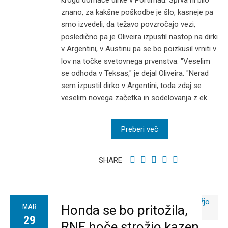
krogu domače dirke v Portimau. Sprva ni bilo
znano, za kakšne poškodbe je šlo, kasneje pa
smo izvedeli, da težavo povzročajo vezi,
posledično pa je Oliveira izpustil nastop na dirki
v Argentini, v Austinu pa se bo poizkusil vrniti v
lov na točke svetovnega prvenstva. "Veselim
se odhoda v Teksas," je dejal Oliveira. "Nerad
sem izpustil dirko v Argentini, toda zdaj se
veselim novega začetka in sodelovanja z ek
Preberi več
SHARE
MAR
Honda se bo pritožila,
29
RNF hoče strožjo kazen