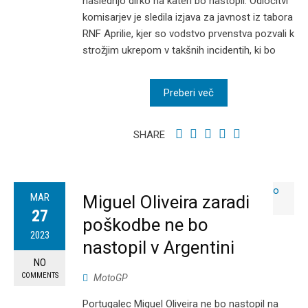
naslednjo dirko na kateri bo nastopil. Odločitvi
komisarjev je sledila izjava za javnost iz tabora
RNF Aprilie, kjer so vodstvo prvenstva pozvali k
strožjim ukrepom v takšnih incidentih, ki bo
Preberi več
SHARE
MAR
Miguel Oliveira zaradi
27
poškodbe ne bo
2023
nastopil v Argentini
NO
COMMENTS
MotoGP
Portugalec Miguel Oliveira ne bo nastopil na