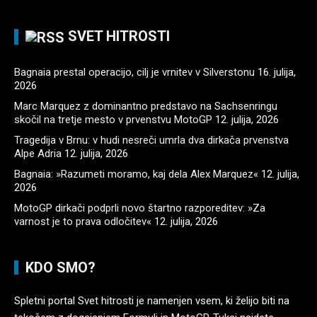
SVET HITROSTI
Bagnaia prestal operacijo, cilj je vrnitev v Silverstonu
16. julija,
2026
Marc Marquez z dominantno predstavo na Sachsenringu
skočil na tretje mesto v prvenstvu MotoGP
12. julija, 2026
Tragedija v Brnu: v hudi nesreči umrla dva dirkača prvenstva
Alpe Adria
12. julija, 2026
Bagnaia: »Razumeti moramo, kaj dela Alex Marquez«
12. julija,
2026
MotoGP dirkači podprli novo štartno razporeditev: »Za
varnost je to prava odločitev«
12. julija, 2026
KDO SMO?
Spletni portal Svet hitrosti je namenjen vsem, ki želijo biti na