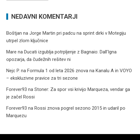
NEDAVNI KOMENTARJI
Boštjan
na
Jorge Martin pri padcu na sprint dirki v Motegiju
utrpel zlom ključnice
Mare
na
Ducati izgublja potrpljenje z Bagnaio: Dall’Igna
opozarja, da čudežnih rešitev ni
Nejc P.
na
Formula 1 od leta 2026 znova na Kanalu A in VOYO
– ekskluzivne pravice za tri sezone
Forever93
na
Stoner: Za spor vsi krivijo Marqueza, vendar ga
je začel Rossi
Forever93
na
Rossi znova pogrel sezono 2015 in udaril po
Marquezu