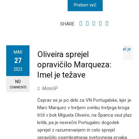
Preberi več
SHARE
MAR
Oliveira sprejel
27
opravičilo Marqueza:
2023
Imel je težave
NO
COMMENTS
MotoGP
Čeprav se je po dirki za VN Portugalske, kjer je
Marc Marquez v tretjem ovinku tretjega kroga
trčil v bok Miguela Oliveire, na Španca vsul plaz
kritik, pa je nesrečni Portugalec dogodek
sprejel z razumevanjem in celo sprejel
opravičilo osemkratnega svetovnega prvaka.