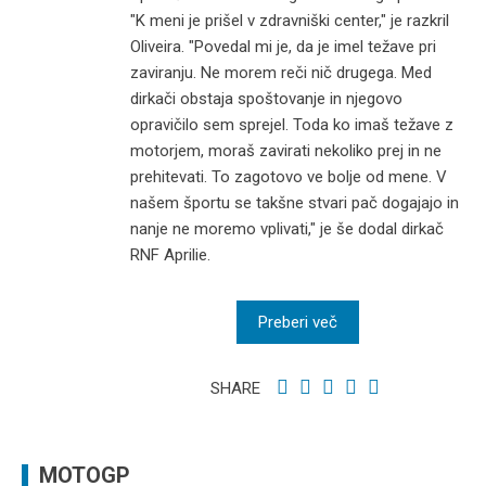
"K meni je prišel v zdravniški center," je razkril
Oliveira. "Povedal mi je, da je imel težave pri
zaviranju. Ne morem reči nič drugega. Med
dirkači obstaja spoštovanje in njegovo
opravičilo sem sprejel. Toda ko imaš težave z
motorjem, moraš zavirati nekoliko prej in ne
prehitevati. To zagotovo ve bolje od mene. V
našem športu se takšne stvari pač dogajajo in
nanje ne moremo vplivati," je še dodal dirkač
RNF Aprilie.
Preberi več
SHARE
MOTOGP