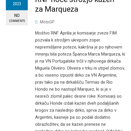
2023
za Marqueza
NO
COMMENTS
MotoGP
Moštvo RNF Aprilia je komisarje zveze FIM
pozvala k strožjim ukrepom zoper
nepremišljene poteze, kakršna je po njihovem
mnenju bila poteza Španca Marca Marqueza, ki
je na VN Portugalske trčil v njihovega dirkača
Miguela Oliveiro. Oliveira v trku ni utrpel zlomov,
a bo vseeno izpustil dirko za VN Argentine,
prav tako pa na dirkališču Termas de Rio
Hondo ne bo nastopil Marquez, ki si je v
nesreči zlomil palec desne roke. Komisarji so
dirkaču Honde izdali kazen dveh podaljšanih
krogov za naslednjo dirko, sprva za dirko v
Argentini, kasneje pa so podali dodatno
obrazložitev, da se kazen prenese ne