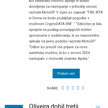
kot satelitsko moštvo Aprilije ni dobilo
dovoljenja za nastopanje v prihodnji sezoni
razreda MotoGP. V izjavi so zapisali: "FIM, IRTA
in Dorna ne bodo podaljšali pogodbe z
moštvom CryptoDATA RNF ." "Odločitev je bila
sprejeta na podlagi ponavljajočih kršitev
sporazuma o sodelovanju, ki so neposredno
vplivale na javno podobo razreda MotoGP."
"Odbor bo preučil vse prijave za novo
satelitsko moštvo, ki bo v sezoni 2024
nastopalo z motocikli znamke Aprilia."
Preberi več
SHARE
Oliveira dobil tretji