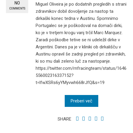
NO
Miguel Oliveira je po dodatnih pregledih s strani
COMMENTS
zdravnikov dobil dovoljenje za nastop ta
dirkaški konec tedna v Austinu. Spomnimo
Portugalec se je poškodoval na domači dirki,
ko je v tretjem krogu vanj trčil Marc Marquez.
Zaradi poškodbe tetive se ni udeležil dirke v
Argentini. Danes pa je v kliniki ob dirkališču v
Austinu opravil še zadnji pregled pri zdravnikih,
ki so mu dali zeleno luč za nastopanje.
https://twitter.com/rnfracingteam/status/1646
556002316337152?
t=lfwXSRs6yYMyvwh668rJfQ&s=19
Preberi več
SHARE