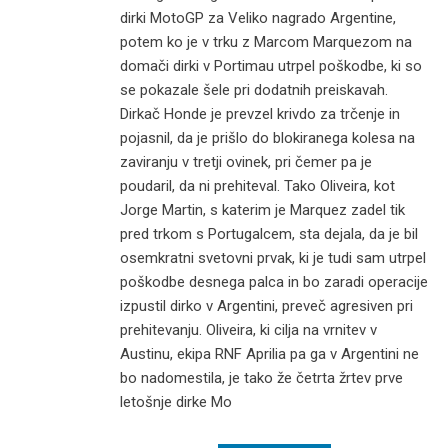
dirki MotoGP za Veliko nagrado Argentine,
potem ko je v trku z Marcom Marquezom na
domači dirki v Portimau utrpel poškodbe, ki so
se pokazale šele pri dodatnih preiskavah.
Dirkač Honde je prevzel krivdo za trčenje in
pojasnil, da je prišlo do blokiranega kolesa na
zaviranju v tretji ovinek, pri čemer pa je
poudaril, da ni prehiteval. Tako Oliveira, kot
Jorge Martin, s katerim je Marquez zadel tik
pred trkom s Portugalcem, sta dejala, da je bil
osemkratni svetovni prvak, ki je tudi sam utrpel
poškodbe desnega palca in bo zaradi operacije
izpustil dirko v Argentini, preveč agresiven pri
prehitevanju. Oliveira, ki cilja na vrnitev v
Austinu, ekipa RNF Aprilia pa ga v Argentini ne
bo nadomestila, je tako že četrta žrtev prve
letošnje dirke Mo