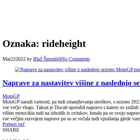
Oznaka:
rideheight
Mar
22
2022
by
Blaž Štremfelj
No
Comments
Naprave za nastavitev višine z naslednjo
MotoGP
MotoGP zaradi varnosti, pa tudi zmanjševanja stroškov, s sezono 202
vse večjo vlogo. Takrat je Ducati uporabil napravo s katero so znižali 
višine motocikla tudi na izhodih iz ovinkov, kmalu pa so svojo napravo 
vse večjim razvojem naprave pa so se večala tudi vprašanja glede varno
Preberi več
SHARE