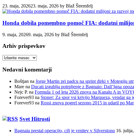
23. maja, 2026
23. maja, 2026
by
Blaž Štremfelj
Honda dobila pomembno pomoč FIA: dodatni milijoni
9. maja, 2026
9. maja, 2026
by
Blaž Štremfelj
Arhiv prispevkov
Arhiv
prispevkov
Nedavni komentarji
Boštjan
na
Jorge Martin pri padcu na sprint dirki v Motegiju ut
Mare
na
Ducati izgublja potrpljenje z Bagnaio: Dall’Igna opozar
Nejc P.
na
Formula 1 od leta 2026 znova na Kanalu A in VOYO 
Forever93
na
Stoner: Za spor vsi krivijo Marqueza, vendar ga j
Forever93
na
Rossi znova pogrel sezono 2015 in udaril po Ma
Svet Hitrosti
Bagnaia prestal operacijo, cilj je vrnitev v Silverstonu
16. julija