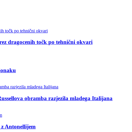
 brez dragocenih točk po tehnični okvari
 Monaku
Russellova obramba razjezila mladega Italijana
 z Antonellijem