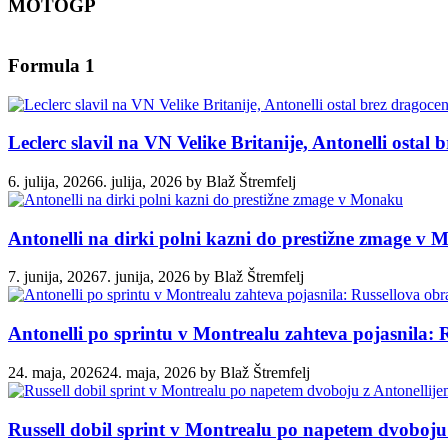
MOTOGP
Formula 1
Leclerc slavil na VN Velike Britanije, Antonelli ostal
6. julija, 2026
6. julija, 2026
by
Blaž Štremfelj
Antonelli na dirki polni kazni do prestižne zmage v
7. junija, 2026
7. junija, 2026
by
Blaž Štremfelj
Antonelli po sprintu v Montrealu zahteva pojasnila: 
24. maja, 2026
24. maja, 2026
by
Blaž Štremfelj
Russell dobil sprint v Montrealu po napetem dvoboju