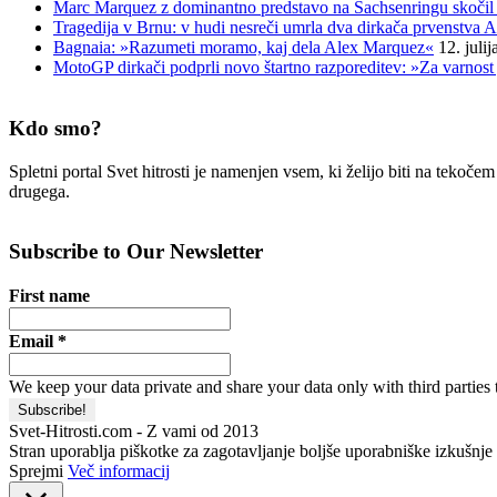
Marc Marquez z dominantno predstavo na Sachsenringu skočil 
Tragedija v Brnu: v hudi nesreči umrla dva dirkača prvenstva A
Bagnaia: »Razumeti moramo, kaj dela Alex Marquez«
12. juli
MotoGP dirkači podprli novo štartno razporeditev: »Za varnost 
Kdo smo?
Spletni portal Svet hitrosti je namenjen vsem, ki želijo biti na tekoč
drugega.
Subscribe to Our Newsletter
First name
Email
*
We keep your data private and share your data only with third parties 
Svet-Hitrosti.com
- Z vami od 2013
Stran uporablja piškotke za zagotavljanje boljše uporabniške izkušnje i
Sprejmi
Več informacij