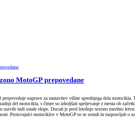
 sezono MotoGP prepovedane
3 prepoveduje naprave za nastavitev višine sprednjega dela motocikla
zadnji del motocikla, s čimer so izboljšali speljevanje z mesta ob začetk
razvile tudi ostale ekipe. Ducati je pred letošnjo sezono merilno letvic
sti. Proizvajalci motociklov v MotoGP so se sestali in razpravljali o na