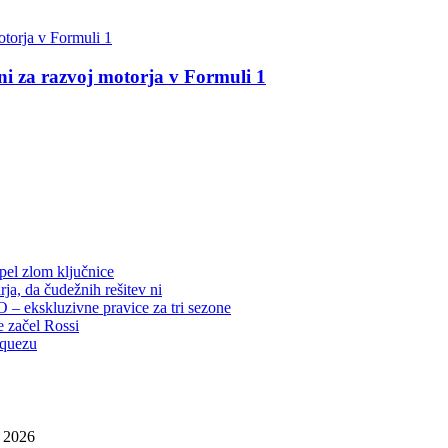
 za razvoj motorja v Formuli 1
rpel zlom ključnice
ja, da čudežnih rešitev ni
– ekskluzivne pravice za tri sezone
e začel Rossi
rquezu
, 2026