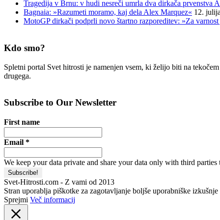
Tragedija v Brnu: v hudi nesreči umrla dva dirkača prvenstva A
Bagnaia: »Razumeti moramo, kaj dela Alex Marquez«
12. juli
MotoGP dirkači podprli novo štartno razporeditev: »Za varnost 
Kdo smo?
Spletni portal Svet hitrosti je namenjen vsem, ki želijo biti na tekoč
drugega.
Subscribe to Our Newsletter
First name
Email
*
We keep your data private and share your data only with third parties 
Svet-Hitrosti.com
- Z vami od 2013
Stran uporablja piškotke za zagotavljanje boljše uporabniške izkušnje i
Sprejmi
Več informacij