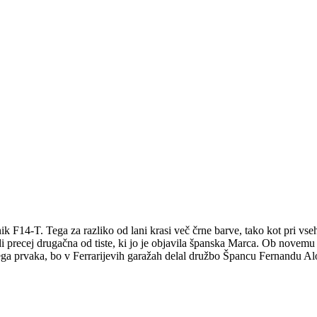
nik F14-T. Tega za razliko od lani krasi več črne barve, tako kot pri vs
di precej drugačna od tiste, ki jo je objavila španska Marca. Ob novemu 
vnega prvaka, bo v Ferrarijevih garažah delal družbo Špancu Fernandu Al