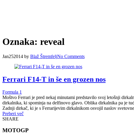
Oznaka:
reveal
Jan
25
2014
by
Blaž Štremfelj
No
Comments
Ferrari F14-T in še en grozen nos
Formula 1
Moštvo Ferrari je pred nekaj minutami predstavilo svoj letošnji dirkal
dirkalnika, ki spominja na delfinovo glavo. Oblika dirkalnika pa je tu
Zadnji dirkač, ki je s Ferrarijevim dirkalnikom osvojil naslov sveto
Preberi več
SHARE
MOTOGP