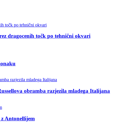
 brez dragocenih točk po tehnični okvari
 Monaku
Russellova obramba razjezila mladega Italijana
 z Antonellijem