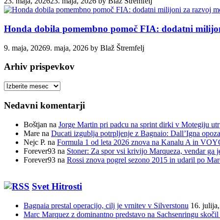
23. maja, 2026
23. maja, 2026
by
Blaž Štremfelj
Honda dobila pomembno pomoč FIA: dodatni milijoni
9. maja, 2026
9. maja, 2026
by
Blaž Štremfelj
Arhiv prispevkov
Arhiv
prispevkov
Nedavni komentarji
Boštjan
na
Jorge Martin pri padcu na sprint dirki v Motegiju ut
Mare
na
Ducati izgublja potrpljenje z Bagnaio: Dall’Igna opozar
Nejc P.
na
Formula 1 od leta 2026 znova na Kanalu A in VOYO 
Forever93
na
Stoner: Za spor vsi krivijo Marqueza, vendar ga j
Forever93
na
Rossi znova pogrel sezono 2015 in udaril po Ma
Svet Hitrosti
Bagnaia prestal operacijo, cilj je vrnitev v Silverstonu
16. julija
Marc Marquez z dominantno predstavo na Sachsenringu skočil 