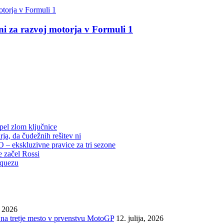
 za razvoj motorja v Formuli 1
rpel zlom ključnice
ja, da čudežnih rešitev ni
– ekskluzivne pravice za tri sezone
e začel Rossi
rquezu
, 2026
na tretje mesto v prvenstvu MotoGP
12. julija, 2026