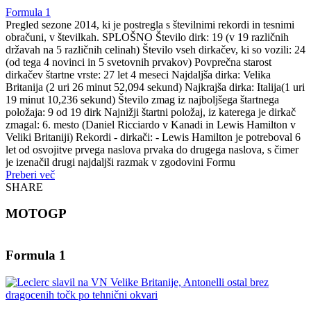
Formula 1
Pregled sezone 2014, ki je postregla s številnimi rekordi in tesnimi
obračuni, v številkah. SPLOŠNO Število dirk: 19 (v 19 različnih
državah na 5 različnih celinah) Število vseh dirkačev, ki so vozili: 24
(od tega 4 novinci in 5 svetovnih prvakov) Povprečna starost
dirkačev štartne vrste: 27 let 4 meseci Najdaljša dirka: Velika
Britanija (2 uri 26 minut 52,094 sekund) Najkrajša dirka: Italija(1 uri
19 minut 10,236 sekund) Število zmag iz najboljšega štartnega
položaja: 9 od 19 dirk Najnižji štartni položaj, iz katerega je dirkač
zmagal: 6. mesto (Daniel Ricciardo v Kanadi in Lewis Hamilton v
Veliki Britaniji) Rekordi - dirkači: - Lewis Hamilton je potreboval 6
let od osvojitve prvega naslova prvaka do drugega naslova, s čimer
je izenačil drugi najdaljši razmak v zgodovini Formu
Preberi več
SHARE
MOTOGP
Formula 1