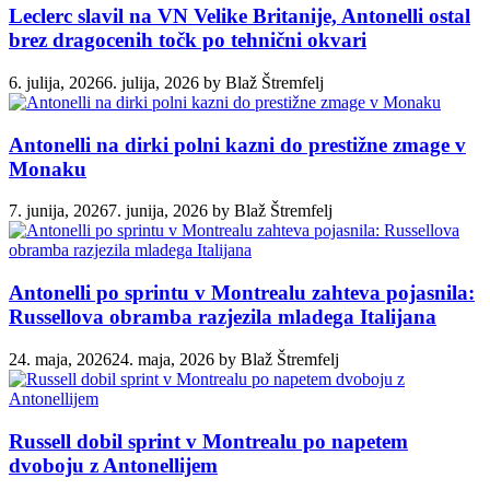
Leclerc slavil na VN Velike Britanije, Antonelli ostal
brez dragocenih točk po tehnični okvari
6. julija, 2026
6. julija, 2026
by
Blaž Štremfelj
Antonelli na dirki polni kazni do prestižne zmage v
Monaku
7. junija, 2026
7. junija, 2026
by
Blaž Štremfelj
Antonelli po sprintu v Montrealu zahteva pojasnila:
Russellova obramba razjezila mladega Italijana
24. maja, 2026
24. maja, 2026
by
Blaž Štremfelj
Russell dobil sprint v Montrealu po napetem
dvoboju z Antonellijem