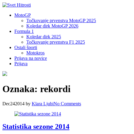
MotoGP
Točkovanje prvenstva MotoGP 2025
Koledar dirk MotoGP 2026
Formula 1
Koledar dirk 2025
Točkovanje prvenstva F1 2025
Ostali športi
Motokros
Prijava na novice
Prijava
Oznaka:
rekordi
Dec
24
2014
by
Klara Ljubi
No
Comments
Statistika sezone 2014