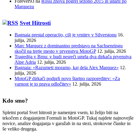
Forever93
na
Rossi znova pogrel sezono 2015 in udaril po
Marquezu
Svet Hitrosti
Bagnaia prestal operacijo, cilj je vrnitev v Silverstonu
16.
julija, 2026
Marc Marquez z dominantno predstavo na Sachsenringu
skočil na tretje mesto v prvenstvu MotoGP
12. julija, 2026
Tragedija v Brnu: v hudi nesreči umrla dva dirkača prvenstva
Alpe Adria
12. julija, 2026
Bagnaia: »Razumeti moramo, kaj dela Alex Marquez«
12.
julija, 2026
MotoGP dirkači podprli novo štartno razporeditev: »Za
varnost je to prava odločitev«
12. julija, 2026
Kdo smo?
Spletni portal Svet hitrosti je namenjen vsem, ki želijo biti na
tekočem z dogajanjem Formuli in MotoGP. Tukaj najdete najnovejše
novice, analize dogajanja v garažah in na stezi, strokovne članke in
še veliko drugega.