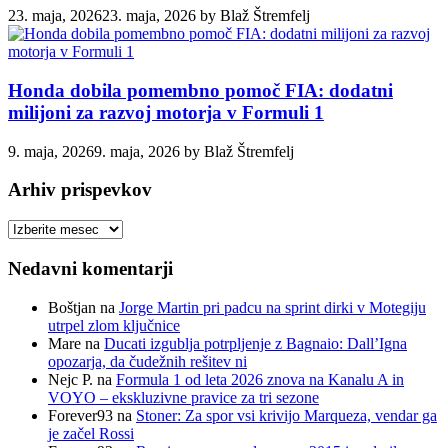
23. maja, 2026
23. maja, 2026
by
Blaž Štremfelj
Honda dobila pomembno pomoč FIA: dodatni
milijoni za razvoj motorja v Formuli 1
9. maja, 2026
9. maja, 2026
by
Blaž Štremfelj
Arhiv prispevkov
Arhiv
prispevkov
Nedavni komentarji
Boštjan
na
Jorge Martin pri padcu na sprint dirki v Motegiju
utrpel zlom ključnice
Mare
na
Ducati izgublja potrpljenje z Bagnaio: Dall’Igna
opozarja, da čudežnih rešitev ni
Nejc P.
na
Formula 1 od leta 2026 znova na Kanalu A in
VOYO – ekskluzivne pravice za tri sezone
Forever93
na
Stoner: Za spor vsi krivijo Marqueza, vendar ga
je začel Rossi