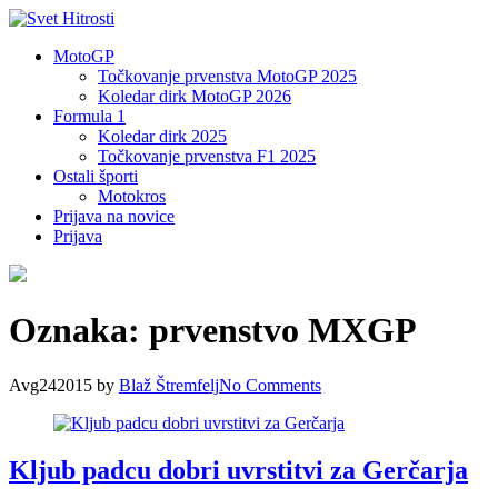
MotoGP
Točkovanje prvenstva MotoGP 2025
Koledar dirk MotoGP 2026
Formula 1
Koledar dirk 2025
Točkovanje prvenstva F1 2025
Ostali športi
Motokros
Prijava na novice
Prijava
Oznaka:
prvenstvo MXGP
Avg
24
2015
by
Blaž Štremfelj
No
Comments
Kljub padcu dobri uvrstitvi za Gerčarja