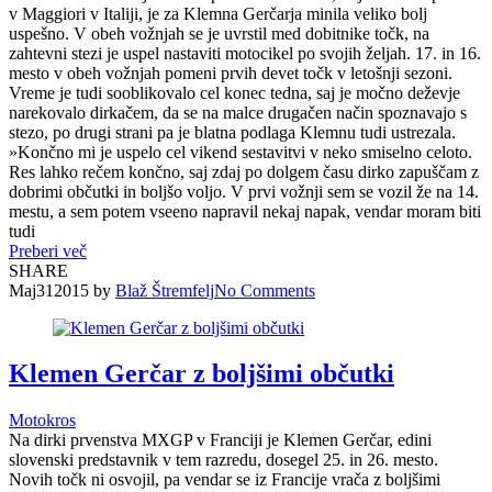
v Maggiori v Italiji, je za Klemna Gerčarja minila veliko bolj
uspešno. V obeh vožnjah se je uvrstil med dobitnike točk, na
zahtevni stezi je uspel nastaviti motocikel po svojih željah. 17. in 16.
mesto v obeh vožnjah pomeni prvih devet točk v letošnji sezoni.
Vreme je tudi sooblikovalo cel konec tedna, saj je močno deževje
narekovalo dirkačem, da se na malce drugačen način spoznavajo s
stezo, po drugi strani pa je blatna podlaga Klemnu tudi ustrezala.
»Končno mi je uspelo cel vikend sestavitvi v neko smiselno celoto.
Res lahko rečem končno, saj zdaj po dolgem času dirko zapuščam z
dobrimi občutki in boljšo voljo. V prvi vožnji sem se vozil že na 14.
mestu, a sem potem vseeno napravil nekaj napak, vendar moram biti
tudi
Preberi več
SHARE
Maj
31
2015
by
Blaž Štremfelj
No
Comments
Klemen Gerčar z boljšimi občutki
Motokros
Na dirki prvenstva MXGP v Franciji je Klemen Gerčar, edini
slovenski predstavnik v tem razredu, dosegel 25. in 26. mesto.
Novih točk ni osvojil, pa vendar se iz Francije vrača z boljšimi