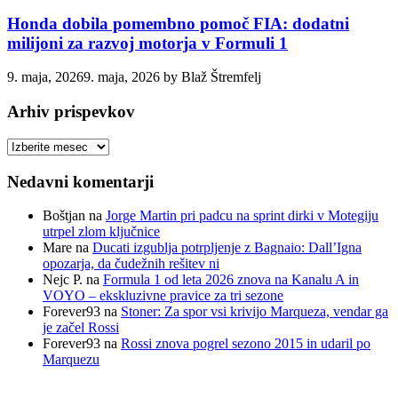
Honda dobila pomembno pomoč FIA: dodatni
milijoni za razvoj motorja v Formuli 1
9. maja, 2026
9. maja, 2026
by
Blaž Štremfelj
Arhiv prispevkov
Arhiv
prispevkov
Nedavni komentarji
Boštjan
na
Jorge Martin pri padcu na sprint dirki v Motegiju
utrpel zlom ključnice
Mare
na
Ducati izgublja potrpljenje z Bagnaio: Dall’Igna
opozarja, da čudežnih rešitev ni
Nejc P.
na
Formula 1 od leta 2026 znova na Kanalu A in
VOYO – ekskluzivne pravice za tri sezone
Forever93
na
Stoner: Za spor vsi krivijo Marqueza, vendar ga
je začel Rossi
Forever93
na
Rossi znova pogrel sezono 2015 in udaril po
Marquezu