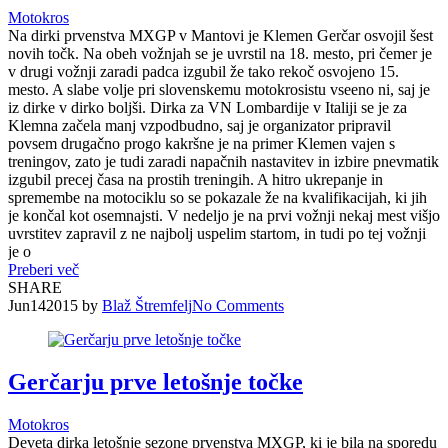
Motokros
Na dirki prvenstva MXGP v Mantovi je Klemen Gerčar osvojil šest
novih točk. Na obeh vožnjah se je uvrstil na 18. mesto, pri čemer je
v drugi vožnji zaradi padca izgubil že tako rekoč osvojeno 15.
mesto. A slabe volje pri slovenskemu motokrosistu vseeno ni, saj je
iz dirke v dirko boljši. Dirka za VN Lombardije v Italiji se je za
Klemna začela manj vzpodbudno, saj je organizator pripravil
povsem drugačno progo kakršne je na primer Klemen vajen s
treningov, zato je tudi zaradi napačnih nastavitev in izbire pnevmatik
izgubil precej časa na prostih treningih. A hitro ukrepanje in
spremembe na motociklu so se pokazale že na kvalifikacijah, ki jih
je končal kot osemnajsti. V nedeljo je na prvi vožnji nekaj mest višjo
uvrstitev zapravil z ne najbolj uspelim startom, in tudi po tej vožnji
je o
Preberi več
SHARE
Jun
14
2015
by
Blaž Štremfelj
No
Comments
Gerčarju prve letošnje točke
Motokros
Deveta dirka letošnje sezone prvenstva MXGP, ki je bila na sporedu