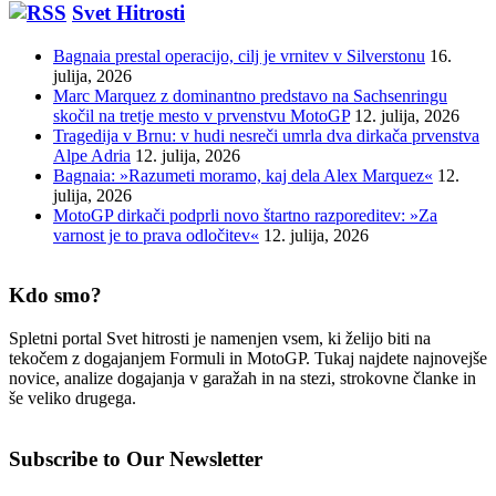
Svet Hitrosti
Bagnaia prestal operacijo, cilj je vrnitev v Silverstonu
16.
julija, 2026
Marc Marquez z dominantno predstavo na Sachsenringu
skočil na tretje mesto v prvenstvu MotoGP
12. julija, 2026
Tragedija v Brnu: v hudi nesreči umrla dva dirkača prvenstva
Alpe Adria
12. julija, 2026
Bagnaia: »Razumeti moramo, kaj dela Alex Marquez«
12.
julija, 2026
MotoGP dirkači podprli novo štartno razporeditev: »Za
varnost je to prava odločitev«
12. julija, 2026
Kdo smo?
Spletni portal Svet hitrosti je namenjen vsem, ki želijo biti na
tekočem z dogajanjem Formuli in MotoGP. Tukaj najdete najnovejše
novice, analize dogajanja v garažah in na stezi, strokovne članke in
še veliko drugega.
Subscribe to Our Newsletter