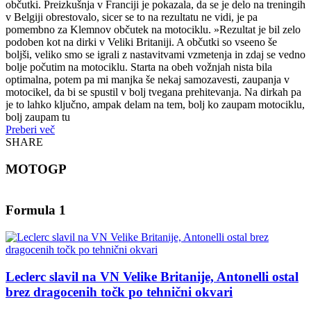
občutki. Preizkušnja v Franciji je pokazala, da se je delo na treningih
v Belgiji obrestovalo, sicer se to na rezultatu ne vidi, je pa
pomembno za Klemnov občutek na motociklu. »Rezultat je bil zelo
podoben kot na dirki v Veliki Britaniji. A občutki so vseeno še
boljši, veliko smo se igrali z nastavitvami vzmetenja in zdaj se vedno
bolje počutim na motociklu. Starta na obeh vožnjah nista bila
optimalna, potem pa mi manjka še nekaj samozavesti, zaupanja v
motocikel, da bi se spustil v bolj tvegana prehitevanja. Na dirkah pa
je to lahko ključno, ampak delam na tem, bolj ko zaupam motociklu,
bolj zaupam tu
Preberi več
SHARE
MOTOGP
Formula 1
Leclerc slavil na VN Velike Britanije, Antonelli ostal
brez dragocenih točk po tehnični okvari