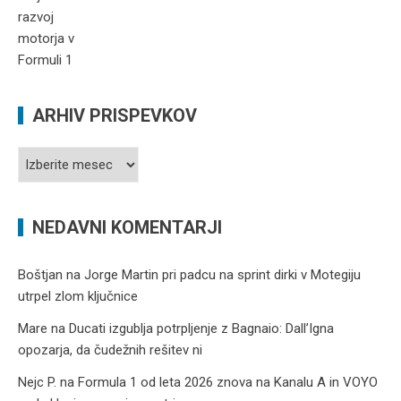
ARHIV PRISPEVKOV
Arhiv
prispevkov
NEDAVNI KOMENTARJI
Boštjan
na
Jorge Martin pri padcu na sprint dirki v Motegiju
utrpel zlom ključnice
Mare
na
Ducati izgublja potrpljenje z Bagnaio: Dall’Igna
opozarja, da čudežnih rešitev ni
Nejc P.
na
Formula 1 od leta 2026 znova na Kanalu A in VOYO