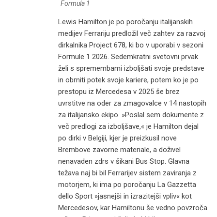
Formula 1
Lewis Hamilton je po poročanju italijanskih
medijev Ferrariju predložil več zahtev za razvoj
dirkalnika Project 678, ki bo v uporabi v sezoni
Formule 1 2026. Sedemkratni svetovni prvak
želi s spremembami izboljšati svoje predstave
in obrniti potek svoje kariere, potem ko je po
prestopu iz Mercedesa v 2025 še brez
uvrstitve na oder za zmagovalce v 14 nastopih
za italijansko ekipo. »Poslal sem dokumente z
več predlogi za izboljšave,« je Hamilton dejal
po dirki v Belgiji, kjer je preizkusil nove
Brembove zavorne materiale, a doživel
nenavaden zdrs v šikani Bus Stop. Glavna
težava naj bi bil Ferrarijev sistem zaviranja z
motorjem, ki ima po poročanju La Gazzetta
dello Sport »jasnejši in izrazitejši vpliv« kot
Mercedesov, kar Hamiltonu še vedno povzroča