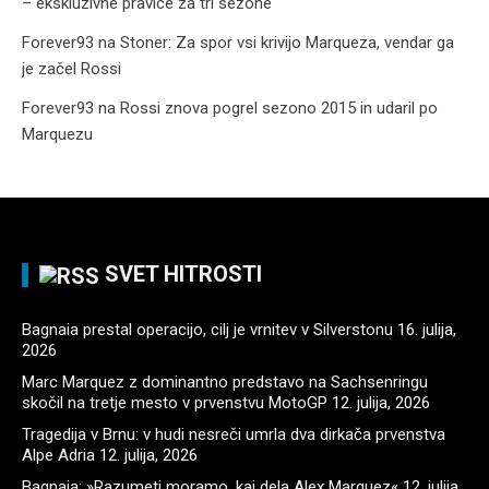
– ekskluzivne pravice za tri sezone
Forever93
na
Stoner: Za spor vsi krivijo Marqueza, vendar ga
je začel Rossi
Forever93
na
Rossi znova pogrel sezono 2015 in udaril po
Marquezu
SVET HITROSTI
Bagnaia prestal operacijo, cilj je vrnitev v Silverstonu
16. julija,
2026
Marc Marquez z dominantno predstavo na Sachsenringu
skočil na tretje mesto v prvenstvu MotoGP
12. julija, 2026
Tragedija v Brnu: v hudi nesreči umrla dva dirkača prvenstva
Alpe Adria
12. julija, 2026
Bagnaia: »Razumeti moramo, kaj dela Alex Marquez«
12. julija,