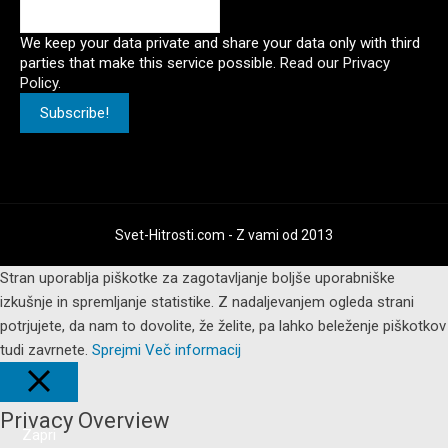
We keep your data private and share your data only with third
parties that make this service possible.
Read our Privacy
Policy.
Svet-Hitrosti.com
- Z vami od 2013
Stran uporablja piškotke za zagotavljanje boljše uporabniške
izkušnje in spremljanje statistike. Z nadaljevanjem ogleda strani
potrjujete, da nam to dovolite, že želite, pa lahko beleženje piškotkov
tudi zavrnete.
Sprejmi
Več informacij
Privacy Overview
Zapri