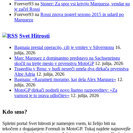
Forever93
na
Stoner: Za spor vsi krivijo Marqueza, vendar ga
je začel Rossi
Forever93
na
Rossi znova pogrel sezono 2015 in udaril po
Marquezu
Svet Hitrosti
Bagnaia prestal operacijo, cilj je vrnitev v Silverstonu
16.
julija, 2026
Marc Marquez z dominantno predstavo na Sachsenringu
skočil na tretje mesto v prvenstvu MotoGP
12. julija, 2026
Tragedija v Brnu: v hudi nesreči umrla dva dirkača prvenstva
Alpe Adria
12. julija, 2026
Bagnaia: »Razumeti moramo, kaj dela Alex Marquez«
12.
julija, 2026
MotoGP dirkači podprli novo štartno razporeditev: »Za
varnost je to prava odločitev«
12. julija, 2026
Kdo smo?
Spletni portal Svet hitrosti je namenjen vsem, ki želijo biti na
tekočem z dogajanjem Formuli in MotoGP. Tukaj najdete najnovejše