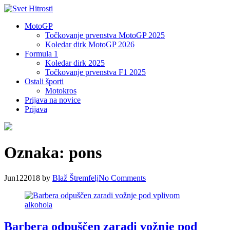
MotoGP
Točkovanje prvenstva MotoGP 2025
Koledar dirk MotoGP 2026
Formula 1
Koledar dirk 2025
Točkovanje prvenstva F1 2025
Ostali športi
Motokros
Prijava na novice
Prijava
Oznaka:
pons
Jun
12
2018
by
Blaž Štremfelj
No
Comments
Barbera odpuščen zaradi vožnje pod