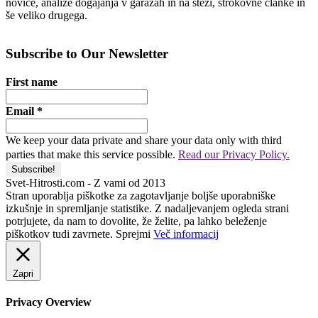
novice, analize dogajanja v garažah in na stezi, strokovne članke in
še veliko drugega.
Subscribe to Our Newsletter
First name
Email
*
We keep your data private and share your data only with third
parties that make this service possible.
Read our Privacy Policy.
Svet-Hitrosti.com
- Z vami od 2013
Stran uporablja piškotke za zagotavljanje boljše uporabniške
izkušnje in spremljanje statistike. Z nadaljevanjem ogleda strani
potrjujete, da nam to dovolite, že želite, pa lahko beleženje
piškotkov tudi zavrnete.
Sprejmi
Več informacij
Zapri
Privacy Overview