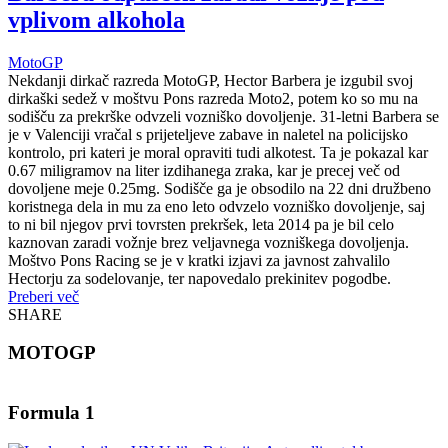
vplivom alkohola
MotoGP
Nekdanji dirkač razreda MotoGP, Hector Barbera je izgubil svoj
dirkaški sedež v moštvu Pons razreda Moto2, potem ko so mu na
sodišču za prekrške odvzeli vozniško dovoljenje. 31-letni Barbera se
je v Valenciji vračal s prijeteljeve zabave in naletel na policijsko
kontrolo, pri kateri je moral opraviti tudi alkotest. Ta je pokazal kar
0.67 miligramov na liter izdihanega zraka, kar je precej več od
dovoljene meje 0.25mg. Sodišče ga je obsodilo na 22 dni družbeno
koristnega dela in mu za eno leto odvzelo vozniško dovoljenje, saj
to ni bil njegov prvi tovrsten prekršek, leta 2014 pa je bil celo
kaznovan zaradi vožnje brez veljavnega vozniškega dovoljenja.
Moštvo Pons Racing se je v kratki izjavi za javnost zahvalilo
Hectorju za sodelovanje, ter napovedalo prekinitev pogodbe.
Preberi več
SHARE
MOTOGP
Formula 1