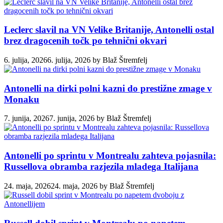
Leclerc slavil na VN Velike Britanije, Antonelli ostal
brez dragocenih točk po tehnični okvari
6. julija, 2026
6. julija, 2026
by
Blaž Štremfelj
Antonelli na dirki polni kazni do prestižne zmage v
Monaku
7. junija, 2026
7. junija, 2026
by
Blaž Štremfelj
Antonelli po sprintu v Montrealu zahteva pojasnila:
Russellova obramba razjezila mladega Italijana
24. maja, 2026
24. maja, 2026
by
Blaž Štremfelj