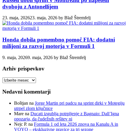
Russell dobil sprint v Montrealu po napetem
dvoboju z Antonellijem
23. maja, 2026
23. maja, 2026
by
Blaž Štremfelj
Honda dobila pomembno pomoč FIA: dodatni
milijoni za razvoj motorja v Formuli 1
9. maja, 2026
9. maja, 2026
by
Blaž Štremfelj
Arhiv prispevkov
Arhiv
prispevkov
Nedavni komentarji
Boštjan
na
Jorge Martin pri padcu na sprint dirki v Motegiju
utrpel zlom ključnice
Mare
na
Ducati izgublja potrpljenje z Bagnaio: Dall’Igna
opozarja, da čudežnih rešitev ni
Nejc P.
na
Formula 1 od leta 2026 znova na Kanalu A in
VOYO – ekskluzivne pravice za tri sezone