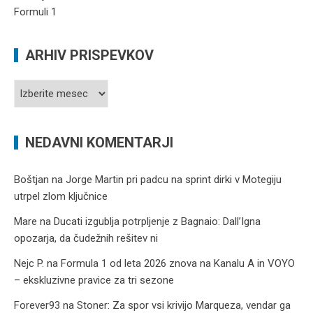
ARHIV PRISPEVKOV
Arhiv
prispevkov
NEDAVNI KOMENTARJI
Boštjan
na
Jorge Martin pri padcu na sprint dirki v Motegiju
utrpel zlom ključnice
Mare
na
Ducati izgublja potrpljenje z Bagnaio: Dall’Igna
opozarja, da čudežnih rešitev ni
Nejc P.
na
Formula 1 od leta 2026 znova na Kanalu A in VOYO
– ekskluzivne pravice za tri sezone
Forever93
na
Stoner: Za spor vsi krivijo Marqueza, vendar ga