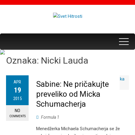
Oznaka:
Nicki Lauda
APR
Sabine: Ne pričakujte
19
preveliko od Micka
2015
Schumacherja
NO
COMMENTS
Formula 1
Menedžerka Michaela Schumacherja se že