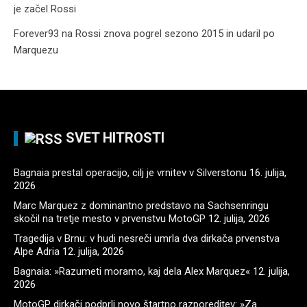
je začel Rossi
Forever93
na
Rossi znova pogrel sezono 2015 in udaril po
Marquezu
SVET HITROSTI
Bagnaia prestal operacijo, cilj je vrnitev v Silverstonu
16. julija,
2026
Marc Marquez z dominantno predstavo na Sachsenringu
skočil na tretje mesto v prvenstvu MotoGP
12. julija, 2026
Tragedija v Brnu: v hudi nesreči umrla dva dirkača prvenstva
Alpe Adria
12. julija, 2026
Bagnaia: »Razumeti moramo, kaj dela Alex Marquez«
12. julija,
2026
MotoGP dirkači podprli novo štartno razporeditev: »Za