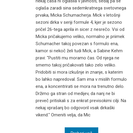
nekaj časa ni oglasila v javnosti, sedaj pa se
oglaša zaradi sina sedemkratnega svetovnega
prvaka, Micka Schumacherja. Mick v letošnji
sezoni dirka v seriji formule 4, kjer je sezono
pričel 26-tega aprila in sicer z nesrečo. Vsi od
Micka pričakujemo veliko, normalno je priimek
Schumacher takoj povezan s formulo ena,
kamor si nekoč želi tudi Mick, a Sabine Kehm
pravi: "Pustiti mu moramo čas. Od njega ne
smemo takoj pričakovati tako zelo veliko.
Pridobiti si mora izkušnje in znanje, s katerim
bo lahko napredoval. Sam ima v mislih formulo
ena, a koncentrirati se mora na trenutno delo.
Držimo ga stran od medijev, da nanj ne bi
preveč pritiskali s za enkrat previsokimi cilji. Na
nekaj vprašanj bo odgovoril vsak dirkaški
vikend." Omeniti velja, da Mic