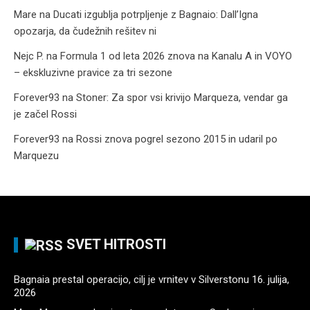
Mare
na
Ducati izgublja potrpljenje z Bagnaio: Dall’Igna
opozarja, da čudežnih rešitev ni
Nejc P.
na
Formula 1 od leta 2026 znova na Kanalu A in VOYO
– ekskluzivne pravice za tri sezone
Forever93
na
Stoner: Za spor vsi krivijo Marqueza, vendar ga
je začel Rossi
Forever93
na
Rossi znova pogrel sezono 2015 in udaril po
Marquezu
SVET HITROSTI
Bagnaia prestal operacijo, cilj je vrnitev v Silverstonu
16. julija,
2026