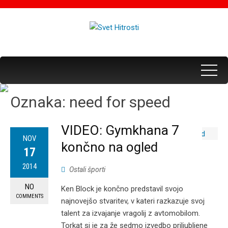
Oznaka:
need for speed
VIDEO: Gymkhana 7
NOV
končno na ogled
17
2014
Ostali športi
NO
Ken Block je končno predstavil svojo
COMMENTS
najnovejšo stvaritev, v kateri razkazuje svoj
talent za izvajanje vragolij z avtomobilom.
Torkat si je za že sedmo izvedbo priljubljene