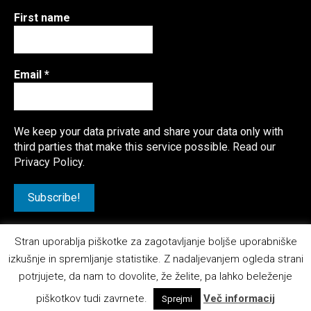
First name
Email
*
We keep your data private and share your data only with
third parties that make this service possible.
Read our
Privacy Policy.
Stran uporablja piškotke za zagotavljanje boljše uporabniške
izkušnje in spremljanje statistike. Z nadaljevanjem ogleda strani
potrjujete, da nam to dovolite, že želite, pa lahko beleženje
Svet-Hitrosti.com
- Z vami od 2013
piškotkov tudi zavrnete.
Več informacij
Sprejmi