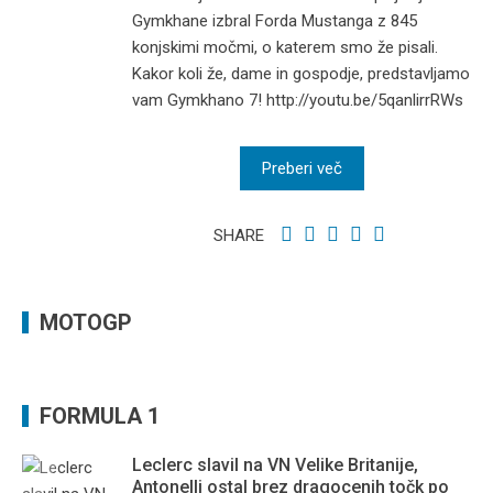
Gymkhane izbral Forda Mustanga z 845
konjskimi močmi, o katerem smo že pisali.
Kakor koli že, dame in gospodje, predstavljamo
vam Gymkhano 7! http://youtu.be/5qanlirrRWs
Preberi več
SHARE
MOTOGP
FORMULA 1
Leclerc slavil na VN Velike Britanije,
Antonelli ostal brez dragocenih točk po