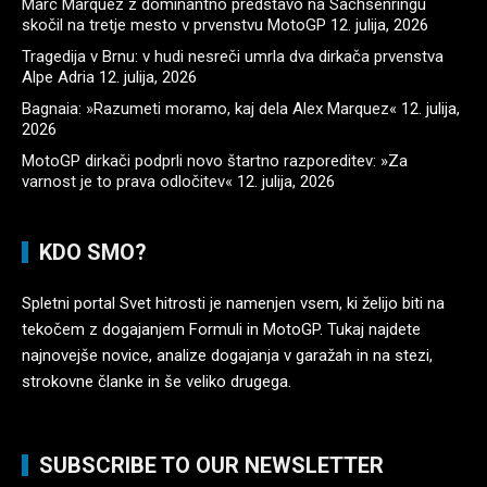
Marc Marquez z dominantno predstavo na Sachsenringu
skočil na tretje mesto v prvenstvu MotoGP
12. julija, 2026
Tragedija v Brnu: v hudi nesreči umrla dva dirkača prvenstva
Alpe Adria
12. julija, 2026
Bagnaia: »Razumeti moramo, kaj dela Alex Marquez«
12. julija,
2026
MotoGP dirkači podprli novo štartno razporeditev: »Za
varnost je to prava odločitev«
12. julija, 2026
KDO SMO?
Spletni portal Svet hitrosti je namenjen vsem, ki želijo biti na
tekočem z dogajanjem Formuli in MotoGP. Tukaj najdete
najnovejše novice, analize dogajanja v garažah in na stezi,
strokovne članke in še veliko drugega.
SUBSCRIBE TO OUR NEWSLETTER