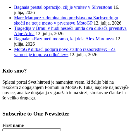
Bagnaia prestal operacijo, cilj je vrnitev v Silverstonu
16.
julija, 2026
Marc Marquez z dominantno predstavo na Sachsenringu
skočil na tretje mesto v prvenstvu MotoGP
12. julija, 2026
Tragedija v Brnu: v hudi nesreči umrla dva dirkača prvenstva
Alpe Adria
12. julija, 2026
Bagnaia: »Razumeti moramo, kaj dela Alex Marquez«
12.
julija, 2026
MotoGP dirkači podprli novo štartno razporeditev: »Za
varnost je to prava odločitev«
12. julija, 2026
Kdo smo?
Spletni portal Svet hitrosti je namenjen vsem, ki želijo biti na
tekočem z dogajanjem Formuli in MotoGP. Tukaj najdete najnovejše
novice, analize dogajanja v garažah in na stezi, strokovne članke in
še veliko drugega.
Subscribe to Our Newsletter
First name