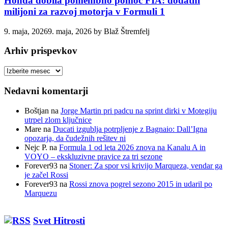
Honda dobila pomembno pomoč FIA: dodatni
milijoni za razvoj motorja v Formuli 1
9. maja, 2026
9. maja, 2026
by
Blaž Štremfelj
Arhiv prispevkov
Arhiv
prispevkov
Nedavni komentarji
Boštjan
na
Jorge Martin pri padcu na sprint dirki v Motegiju
utrpel zlom ključnice
Mare
na
Ducati izgublja potrpljenje z Bagnaio: Dall’Igna
opozarja, da čudežnih rešitev ni
Nejc P.
na
Formula 1 od leta 2026 znova na Kanalu A in
VOYO – ekskluzivne pravice za tri sezone
Forever93
na
Stoner: Za spor vsi krivijo Marqueza, vendar ga
je začel Rossi
Forever93
na
Rossi znova pogrel sezono 2015 in udaril po
Marquezu
Svet Hitrosti