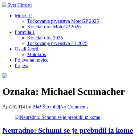
MotoGP
Točkovanje prvenstva MotoGP 2025
Koledar dirk MotoGP 2026
Formula 1
Koledar dirk 2025
Točkovanje prvenstva F1 2025
Ostali športi
Motokros
Prijava na novice
Prijava
Oznaka:
Michael Scumacher
Apr
25
2014
by
Blaž Štremfelj
No
Comments
Neuradno: Schumi se je prebudil iz kome