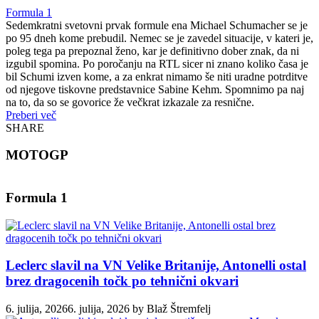
Formula 1
Sedemkratni svetovni prvak formule ena Michael Schumacher se je
po 95 dneh kome prebudil. Nemec se je zavedel situacije, v kateri je,
poleg tega pa prepoznal ženo, kar je definitivno dober znak, da ni
izgubil spomina. Po poročanju na RTL sicer ni znano koliko časa je
bil Schumi izven kome, a za enkrat nimamo še niti uradne potrditve
od njegove tiskovne predstavnice Sabine Kehm. Spomnimo pa naj
na to, da so se govorice že večkrat izkazale za resnične.
Preberi več
SHARE
MOTOGP
Formula 1
Leclerc slavil na VN Velike Britanije, Antonelli ostal
brez dragocenih točk po tehnični okvari
6. julija, 2026
6. julija, 2026
by
Blaž Štremfelj