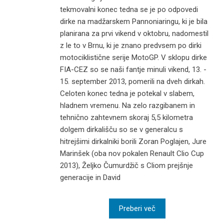
tekmovalni konec tedna se je po odpovedi
dirke na madžarskem Pannoniaringu, ki je bila
planirana za prvi vikend v oktobru, nadomestil
z le to v Brnu, ki je znano predvsem po dirki
motociklistične serije MotoGP. V sklopu dirke
FIA-CEZ so se naši fantje minuli vikend, 13. -
15. september 2013, pomerili na dveh dirkah.
Celoten konec tedna je potekal v slabem,
hladnem vremenu. Na zelo razgibanem in
tehnično zahtevnem skoraj 5,5 kilometra
dolgem dirkališču so se v generalcu s
hitrejšimi dirkalniki borili Zoran Poglajen, Jure
Marinšek (oba nov pokalen Renault Clio Cup
2013), Željko Čumurdžič s Cliom prejšnje
generacije in David
Preberi več