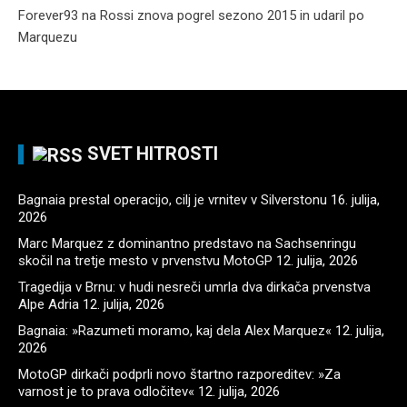
Forever93
na
Rossi znova pogrel sezono 2015 in udaril po
Marquezu
SVET HITROSTI
Bagnaia prestal operacijo, cilj je vrnitev v Silverstonu
16. julija,
2026
Marc Marquez z dominantno predstavo na Sachsenringu
skočil na tretje mesto v prvenstvu MotoGP
12. julija, 2026
Tragedija v Brnu: v hudi nesreči umrla dva dirkača prvenstva
Alpe Adria
12. julija, 2026
Bagnaia: »Razumeti moramo, kaj dela Alex Marquez«
12. julija,
2026
MotoGP dirkači podprli novo štartno razporeditev: »Za
varnost je to prava odločitev«
12. julija, 2026