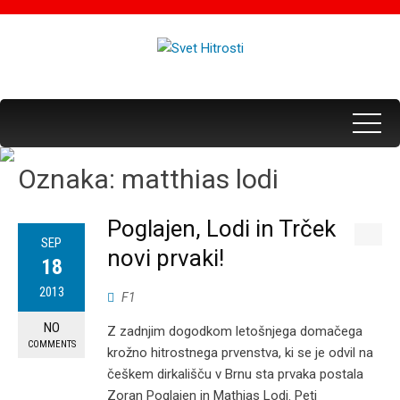
Oznaka:
matthias lodi
Poglajen, Lodi in Trček
SEP
novi prvaki!
18
2013
F1
NO
Z zadnjim dogodkom letošnjega domačega
COMMENTS
krožno hitrostnega prvenstva, ki se je odvil na
češkem dirkališču v Brnu sta prvaka postala
Zoran Poglajen in Mathias Lodi. Peti