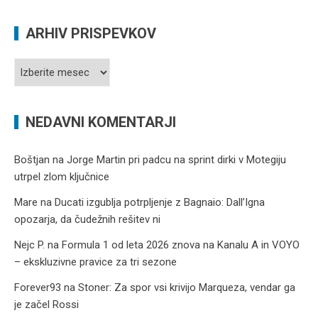
ARHIV PRISPEVKOV
Arhiv
prispevkov
NEDAVNI KOMENTARJI
Boštjan
na
Jorge Martin pri padcu na sprint dirki v Motegiju
utrpel zlom ključnice
Mare
na
Ducati izgublja potrpljenje z Bagnaio: Dall’Igna
opozarja, da čudežnih rešitev ni
Nejc P.
na
Formula 1 od leta 2026 znova na Kanalu A in VOYO
– ekskluzivne pravice za tri sezone
Forever93
na
Stoner: Za spor vsi krivijo Marqueza, vendar ga
je začel Rossi