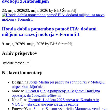
dvoboju z Antonellijem
23. maja, 2026
23. maja, 2026
by
Blaž Štremfelj
Honda dobila pomembno pomoč FIA: dodatni
milijoni za razvoj motorja v Formuli 1
9. maja, 2026
9. maja, 2026
by
Blaž Štremfelj
Arhiv prispevkov
Arhiv
prispevkov
Nedavni komentarji
Boštjan
na
Jorge Martin pri padcu na sprint dirki v Motegiju
utrpel zlom ključnice
Mare
na
Ducati izgublja potrpljenje z Bagnaio: Dall’Igna
opozarja, da čudežnih rešitev ni
Nejc P.
na
Formula 1 od leta 2026 znova na Kanalu A in
VOYO – ekskluzivne pravice za tri sezone
Forever93
na
Stoner: Za spor vsi krivijo Marqueza, vendar ga