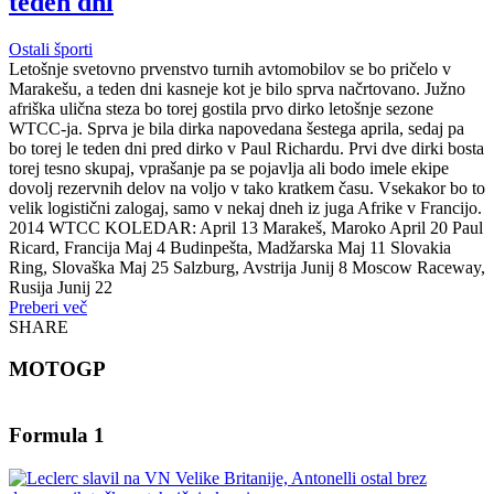
teden dni
Ostali športi
Letošnje svetovno prvenstvo turnih avtomobilov se bo pričelo v
Marakešu, a teden dni kasneje kot je bilo sprva načrtovano. Južno
afriška ulična steza bo torej gostila prvo dirko letošnje sezone
WTCC-ja. Sprva je bila dirka napovedana šestega aprila, sedaj pa
bo torej le teden dni pred dirko v Paul Richardu. Prvi dve dirki bosta
torej tesno skupaj, vprašanje pa se pojavlja ali bodo imele ekipe
dovolj rezervnih delov na voljo v tako kratkem času. Vsekakor bo to
velik logistični zalogaj, samo v nekaj dneh iz juga Afrike v Francijo.
2014 WTCC KOLEDAR: April 13 Marakeš, Maroko April 20 Paul
Ricard, Francija Maj 4 Budinpešta, Madžarska Maj 11 Slovakia
Ring, Slovaška Maj 25 Salzburg, Avstrija Junij 8 Moscow Raceway,
Rusija Junij 22
Preberi več
SHARE
MOTOGP
Formula 1