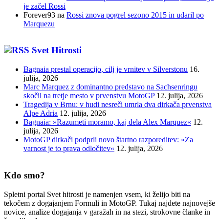
je začel Rossi
Forever93
na
Rossi znova pogrel sezono 2015 in udaril po
Marquezu
Svet Hitrosti
Bagnaia prestal operacijo, cilj je vrnitev v Silverstonu
16.
julija, 2026
Marc Marquez z dominantno predstavo na Sachsenringu
skočil na tretje mesto v prvenstvu MotoGP
12. julija, 2026
Tragedija v Brnu: v hudi nesreči umrla dva dirkača prvenstva
Alpe Adria
12. julija, 2026
Bagnaia: »Razumeti moramo, kaj dela Alex Marquez«
12.
julija, 2026
MotoGP dirkači podprli novo štartno razporeditev: »Za
varnost je to prava odločitev«
12. julija, 2026
Kdo smo?
Spletni portal Svet hitrosti je namenjen vsem, ki želijo biti na
tekočem z dogajanjem Formuli in MotoGP. Tukaj najdete najnovejše
novice, analize dogajanja v garažah in na stezi, strokovne članke in