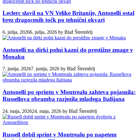
Leclerc slavil na VN Velike Britanije, Antonelli ostal
brez dragocenih točk po tehnični okvari
6. julija, 2026
6. julija, 2026
by
Blaž Štremfelj
Antonelli na dirki polni kazni do prestižne zmage v
Monaku
7. junija, 2026
7. junija, 2026
by
Blaž Štremfelj
Antonelli po sprintu v Montrealu zahteva pojasnila:
Russellova obramba razjezila mladega Italijana
24. maja, 2026
24. maja, 2026
by
Blaž Štremfelj
Russell dobil sprint v Montrealu po napetem