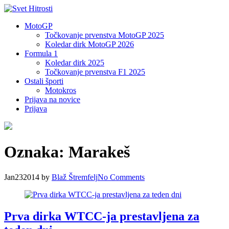
MotoGP
Točkovanje prvenstva MotoGP 2025
Koledar dirk MotoGP 2026
Formula 1
Koledar dirk 2025
Točkovanje prvenstva F1 2025
Ostali športi
Motokros
Prijava na novice
Prijava
Oznaka:
Marakeš
Jan
23
2014
by
Blaž Štremfelj
No
Comments
Prva dirka WTCC-ja prestavljena za