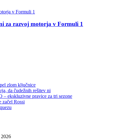
 za razvoj motorja v Formuli 1
rpel zlom ključnice
ja, da čudežnih rešitev ni
– ekskluzivne pravice za tri sezone
e začel Rossi
rquezu
, 2026