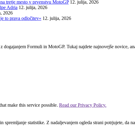
na tretje mesto v prvenstvu MotoGP
12. julija, 2026
lpe Adria
12. julija, 2026
ja, 2026
je to prava odločitev«
12. julija, 2026
em z dogajanjem Formuli in MotoGP. Tukaj najdete najnovejše novice, ana
that make this service possible.
Read our Privacy Policy.
n spremljanje statistike. Z nadaljevanjem ogleda strani potrjujete, da na