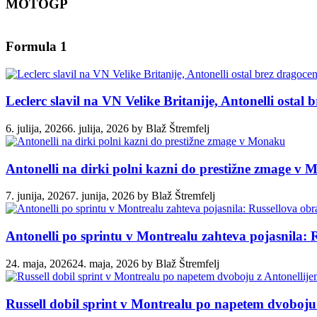
MOTOGP
Formula 1
Leclerc slavil na VN Velike Britanije, Antonelli ostal
6. julija, 2026
6. julija, 2026
by
Blaž Štremfelj
Antonelli na dirki polni kazni do prestižne zmage v
7. junija, 2026
7. junija, 2026
by
Blaž Štremfelj
Antonelli po sprintu v Montrealu zahteva pojasnila: 
24. maja, 2026
24. maja, 2026
by
Blaž Štremfelj
Russell dobil sprint v Montrealu po napetem dvoboju