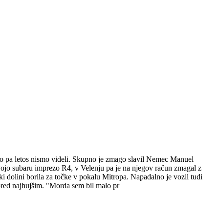
ago pa letos nismo videli. Skupno je zmago slavil Nemec Manuel
 svojo subaru imprezo R4, v Velenju pa je na njegov račun zmagal z
olini borila za točke v pokalu Mitropa. Napadalno je vozil tudi
i pred najhujšim. "Morda sem bil malo pr