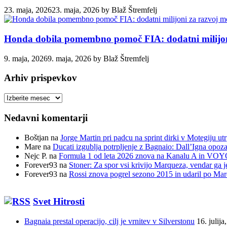
23. maja, 2026
23. maja, 2026
by
Blaž Štremfelj
Honda dobila pomembno pomoč FIA: dodatni milijoni
9. maja, 2026
9. maja, 2026
by
Blaž Štremfelj
Arhiv prispevkov
Arhiv
prispevkov
Nedavni komentarji
Boštjan
na
Jorge Martin pri padcu na sprint dirki v Motegiju ut
Mare
na
Ducati izgublja potrpljenje z Bagnaio: Dall’Igna opozar
Nejc P.
na
Formula 1 od leta 2026 znova na Kanalu A in VOYO 
Forever93
na
Stoner: Za spor vsi krivijo Marqueza, vendar ga j
Forever93
na
Rossi znova pogrel sezono 2015 in udaril po Ma
Svet Hitrosti
Bagnaia prestal operacijo, cilj je vrnitev v Silverstonu
16. julija