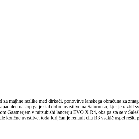
krbel za majhne razlike med dirkači, ponovitve lanskega obračuna za zm
napadalen nastop ga je stal dobre uvrstitve na Saturnusu, kjer je razbil
 Gassnerjem v mitsubishi lancerju EVO X R4, oba pa sta se v Šaleški d
le končne uvrstitve, toda Idrijčan je renault clia R3 vsakič uspel rešit