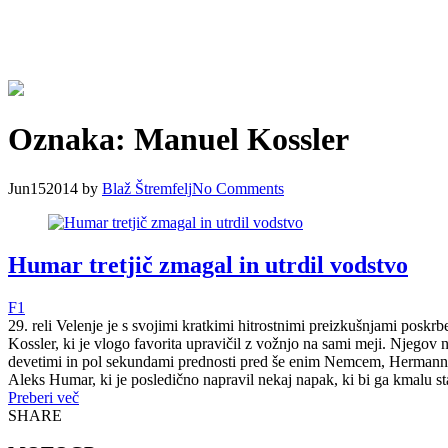
Oznaka:
Manuel Kossler
Jun
15
2014
by
Blaž Štremfelj
No
Comments
Humar tretjič zmagal in utrdil vodstvo
F1
29. reli Velenje je s svojimi kratkimi hitrostnimi preizkušnjami pos
Kossler, ki je vlogo favorita upravičil z vožnjo na sami meji. Njegov 
devetimi in pol sekundami prednosti pred še enim Nemcem, Hermannom
Aleks Humar, ki je posledično napravil nekaj napak, ki bi ga kmalu sta
Preberi več
SHARE