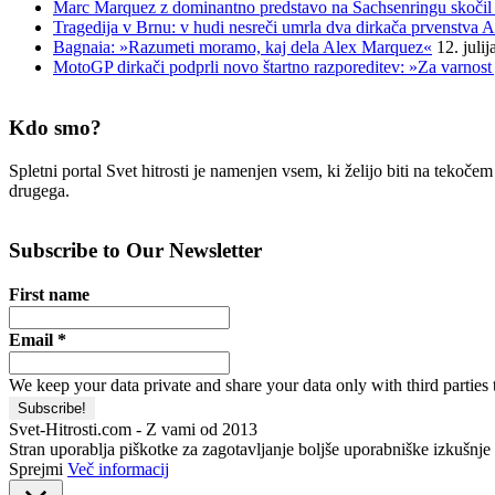
Marc Marquez z dominantno predstavo na Sachsenringu skočil 
Tragedija v Brnu: v hudi nesreči umrla dva dirkača prvenstva A
Bagnaia: »Razumeti moramo, kaj dela Alex Marquez«
12. juli
MotoGP dirkači podprli novo štartno razporeditev: »Za varnost 
Kdo smo?
Spletni portal Svet hitrosti je namenjen vsem, ki želijo biti na tekoč
drugega.
Subscribe to Our Newsletter
First name
Email
*
We keep your data private and share your data only with third parties 
Svet-Hitrosti.com
- Z vami od 2013
Stran uporablja piškotke za zagotavljanje boljše uporabniške izkušnje i
Sprejmi
Več informacij