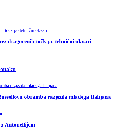
 brez dragocenih točk po tehnični okvari
 Monaku
Russellova obramba razjezila mladega Italijana
 z Antonellijem