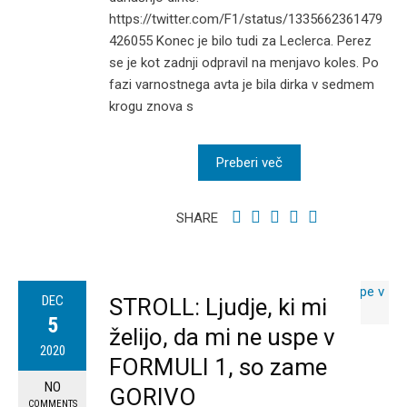
https://twitter.com/F1/status/1335662361479
426055 Konec je bilo tudi za Leclerca. Perez
se je kot zadnji odpravil na menjavo koles. Po
fazi varnostnega avta je bila dirka v sedmem
krogu znova s
Preberi več
SHARE
DEC
STROLL: Ljudje, ki mi
5
želijo, da mi ne uspe v
2020
FORMULI 1, so zame
NO
GORIVO
COMMENTS