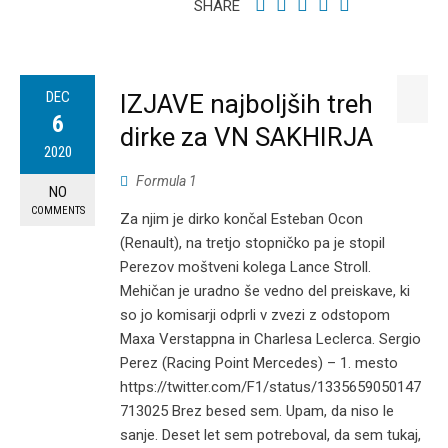
SHARE
DEC
IZJAVE najboljših treh
6
dirke za VN SAKHIRJA
2020
Formula 1
NO
COMMENTS
Za njim je dirko končal Esteban Ocon
(Renault), na tretjo stopničko pa je stopil
Perezov moštveni kolega Lance Stroll.
Mehičan je uradno še vedno del preiskave, ki
so jo komisarji odprli v zvezi z odstopom
Maxa Verstappna in Charlesa Leclerca. Sergio
Perez (Racing Point Mercedes) – 1. mesto
https://twitter.com/F1/status/1335659050147
713025 Brez besed sem. Upam, da niso le
sanje. Deset let sem potreboval, da sem tukaj,