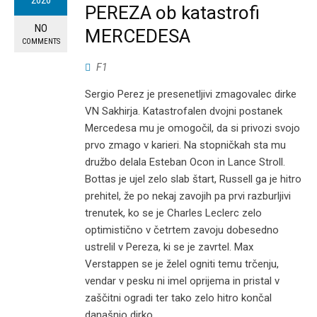
2020
PEREZA ob katastrofi
NO
MERCEDESA
COMMENTS
F1
Sergio Perez je presenetljivi zmagovalec dirke
VN Sakhirja. Katastrofalen dvojni postanek
Mercedesa mu je omogočil, da si privozi svojo
prvo zmago v karieri. Na stopničkah sta mu
družbo delala Esteban Ocon in Lance Stroll.
Bottas je ujel zelo slab štart, Russell ga je hitro
prehitel, že po nekaj zavojih pa prvi razburljivi
trenutek, ko se je Charles Leclerc zelo
optimistično v četrtem zavoju dobesedno
ustrelil v Pereza, ki se je zavrtel. Max
Verstappen se je želel ogniti temu trčenju,
vendar v pesku ni imel oprijema in pristal v
zaščitni ogradi ter tako zelo hitro končal
današnjo dirko.