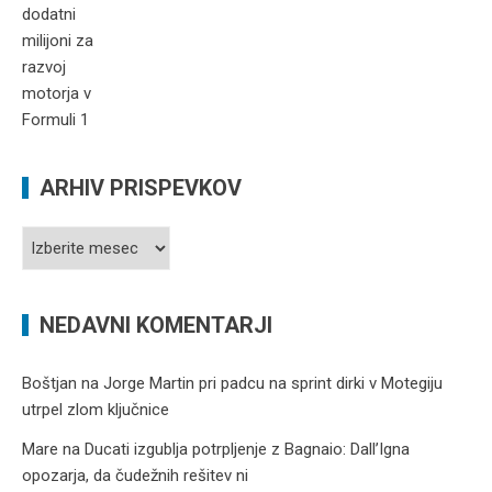
ARHIV PRISPEVKOV
Arhiv
prispevkov
NEDAVNI KOMENTARJI
Boštjan
na
Jorge Martin pri padcu na sprint dirki v Motegiju
utrpel zlom ključnice
Mare
na
Ducati izgublja potrpljenje z Bagnaio: Dall’Igna
opozarja, da čudežnih rešitev ni