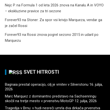
Nejc P.
na
Formula 1 od leta 2026 znova na Kanalu A in VOYO
– ekskluzivne pravice za tri sezone
Forever93
na
Stoner: Za spor vsi krivijo Marqueza, vendar ga
je začel Rossi
Forever93
na
Rossi znova pogrel sezono 2015 in udaril po
Marquezu
SVET HITROSTI
Bagnaia prestal operacijo, cilj je vrnitev v Silverstonu
16. julija,
2026
Marc Marquez z dominantno predstavo na Sachsenringu
skočil na tretje mesto v prvenstvu MotoGP
12. julija, 2026
Tragedija v Brnu: v hudi nesreči umrla dva dirkača prvenstva