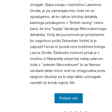
zmagah. Ekipa ostaja v lastništvu Lawrenca
Strolla, je pa zamenjala ime, toda vsi se
sprašujemo, ali bo njihov letošnji dirkalnik,
katerega pričakujemo v "British racing" zeleni
barvi, še ena "kopija" lanskega Mercedesovega
dirkalnika. Večji del pozornosti pri predstavitvi
bo zagotovo požel Sebastian Vettel, ki je
zapustil Ferrari in postal novi moštveni kolega
Lanca Strolla. Štirikratni svetovni prvak je v
moštvu iz Maranella utrpel kar nekaj udarcev,
toda z "zelenim Mercedesom" bi se Nemec
vendarle lahko letos vrnil na zmagovalna pota,
njegove izkušnje pa bi ekipi lahko pomagale
narediti še korak naprej. Mo
Preberi več