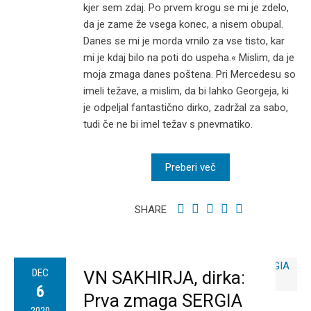
kjer sem zdaj. Po prvem krogu se mi je zdelo,
da je zame že vsega konec, a nisem obupal.
Danes se mi je morda vrnilo za vse tisto, kar
mi je kdaj bilo na poti do uspeha.« Mislim, da je
moja zmaga danes poštena. Pri Mercedesu so
imeli težave, a mislim, da bi lahko Georgeja, ki
je odpeljal fantastično dirko, zadržal za sabo,
tudi če ne bi imel težav s pnevmatiko.
Preberi več
SHARE
DEC
VN SAKHIRJA, dirka:
6
Prva zmaga SERGIA