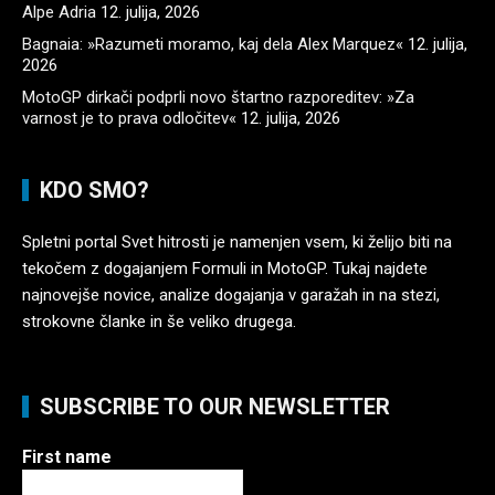
Alpe Adria
12. julija, 2026
Bagnaia: »Razumeti moramo, kaj dela Alex Marquez«
12. julija,
2026
MotoGP dirkači podprli novo štartno razporeditev: »Za
varnost je to prava odločitev«
12. julija, 2026
KDO SMO?
Spletni portal Svet hitrosti je namenjen vsem, ki želijo biti na
tekočem z dogajanjem Formuli in MotoGP. Tukaj najdete
najnovejše novice, analize dogajanja v garažah in na stezi,
strokovne članke in še veliko drugega.
SUBSCRIBE TO OUR NEWSLETTER
First name