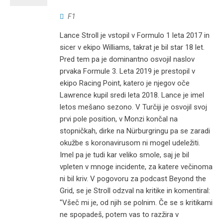
F1
Lance Stroll je vstopil v Formulo 1 leta 2017 in
sicer v ekipo Williams, takrat je bil star 18 let.
Pred tem pa je dominantno osvojil naslov
prvaka Formule 3. Leta 2019 je prestopil v
ekipo Racing Point, katero je njegov oče
Lawrence kupil sredi leta 2018. Lance je imel
letos mešano sezono. V Turčiji je osvojil svoj
prvi pole position, v Monzi končal na
stopničkah, dirke na Nürburgringu pa se zaradi
okužbe s koronavirusom ni mogel udeležiti.
Imel pa je tudi kar veliko smole, saj je bil
vpleten v mnoge incidente, za katere večinoma
ni bil kriv. V pogovoru za podcast Beyond the
Grid, se je Stroll odzval na kritike in komentiral:
"Všeč mi je, od njih se polnim. Če se s kritikami
ne spopadeš, potem vas to razžira v