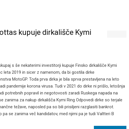
Bottas kupuje dirkališče Kymi
 skupaj s še nekaterimi investitorji kupuje Finsko dirkališče Kymi
c leta 2019 in sicer z namenom, da bi gostila dirke
stva MotoGP. Toda prva dirka je bila sprva prestavljena na leto
di pandemije korona virusa. Tudi v 2021 do dirke ni prišlo, letošnja
adi potrebnih popravil in negotovosti zaradi Ruskega napada na
 se zanima za nakup dirkališča Kymi Ring Odpovedi dirke so terjale
inančne težave, naposled pa so bili prisiljeni razglasiti bankrot.
p pa se zanima več kandidatov, med njimi pa je tudi Valtteri B