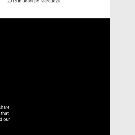
2015 in udaril po Marquezu
share
 that
d our