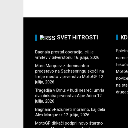
SVET HITROSTI
KD
Spletni
Bagnaia prestal operacijo, cilj je
vrnitev v Silverstonu
16. julija, 2026
namenj
tekoč
Marc Marquez z dominantno
predstavo na Sachsenringu skočil na
MotoGP
tretje mesto v prvenstvu MotoGP
12.
novice
julija, 2026
na ste
Tragedija v Brnu: v hudi nesreči umrla
druge
dva dirkača prvenstva Alpe Adria
12.
julija, 2026
Bagnaia: »Razumeti moramo, kaj dela
Alex Marquez«
12. julija, 2026
MotoGP dirkači podprli novo štartno