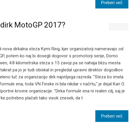
Preberi več
u dirk MotoGP 2017?
di nova dirkalna steza Kymi Ring, kjer organizatorji nameravajo od
oGP, potem ko naj bi dosegli dogovor s promotorji serije, Dorno
owen, 4.8 kilometrska steza s 15 zavoji pa se nahaja blizu mesta
takrat pa jo je tudi obiskal in pregledal upravni direktor dogodkov
 zeleno luč za organizacijo dirk najvišjega razreda. "Steza bo imela
ormule ena, toda VN Finske ni bila nikdar v načrtu," je dejal Kari O.
rtne krovne organizacije. "Dirka formule ena ni realen cilj, saj je
irke potrebno plačati tako visok znesek, da t
Preberi več