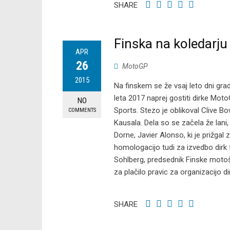
SHARE
Finska na koledarj
APR
26
MotoGP
2015
Na finskem se že vsaj leto dni gra
leta 2017 naprej gostiti dirke Mot
NO
Sports. Stezo je oblikoval Clive B
COMMENTS
Kausala. Dela so se začela že lani, 
Dorne, Javier Alonso, ki je prižgal
homologacijo tudi za izvedbo dirk f
Sohlberg, predsednik Finske motošpo
za plačilo pravic za organizacijo d
SHARE