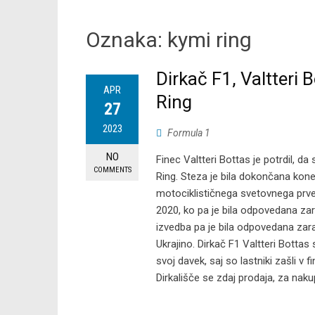
Oznaka:
kymi ring
Dirkač F1, Valtteri 
APR
Ring
27
2023
Formula 1
NO
Finec Valtteri Bottas je potrdil, da
COMMENTS
Ring. Steza je bila dokončana kone
motociklističnega svetovnega prven
2020, ko pa je bila odpovedana zara
izvedba pa je bila odpovedana zar
Ukrajino. Dirkač F1 Valtteri Bottas
svoj davek, saj so lastniki zašli v f
Dirkališče se zdaj prodaja, za naku