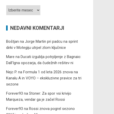
Arhiv
prispevkov
NEDAVNI KOMENTARJI
Boštjan
na
Jorge Martin pri padcu na sprint
dirki v Motegiju utrpel zlom ključnice
Mare
na
Ducati izgublja potrpljenje z Bagnaio:
Dall’Igna opozarja, da čudežnih rešitev ni
Nejc P.
na
Formula 1 od leta 2026 znova na
Kanalu A in VOYO – ekskluzivne pravice za tri
sezone
Forever93
na
Stoner: Za spor vsi krivijo
Marqueza, vendar ga je začel Rossi
Forever93
na
Rossi znova pogrel sezono