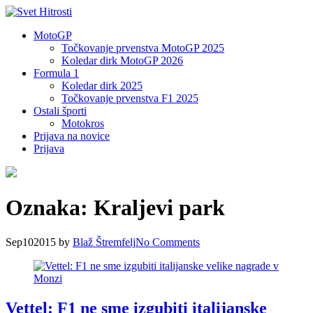
MotoGP
Točkovanje prvenstva MotoGP 2025
Koledar dirk MotoGP 2026
Formula 1
Koledar dirk 2025
Točkovanje prvenstva F1 2025
Ostali športi
Motokros
Prijava na novice
Prijava
Oznaka:
Kraljevi park
Sep
10
2015
by
Blaž Štremfelj
No
Comments
Vettel: F1 ne sme izgubiti italijanske