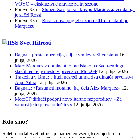
VOYO – ekskluzivne pravice za tri sezone
Forever93
na
Stoner: Za spor vsi krivijo Marqueza, vendar ga
je začel Rossi
Forever93
na
Rossi znova pogrel sezono 2015 in udaril po
Marquezu
Svet Hitrosti
Bagnaia prestal operacijo, cilj je vrnitev v Silverstonu
16.
julija, 2026
Marc Marquez z dominantno predstavo na Sachsenringu
skočil na tretje mesto v prvenstvu MotoGP
12. julija, 2026
Tragedija v Brnu: v hudi nesreči umrla dva dirkača prvenstva
Alpe Adria
12. julija, 2026
Bagnaia: »Razumeti moramo, kaj dela Alex Marquez«
12.
julija, 2026
MotoGP dirkači podprli novo štartno razporeditev: »Za
varnost je to prava odločitev«
12. julija, 2026
Kdo smo?
Spletni portal Svet hitrosti je namenjen vsem, ki želijo biti na