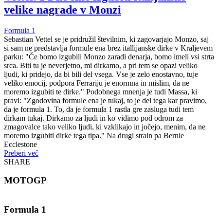
velike nagrade v Monzi
Formula 1
Sebastian Vettel se je pridružil številnim, ki zagovarjajo Monzo, saj
si sam ne predstavlja formule ena brez itallijanske dirke v Kraljevem
parku: "Če bomo izgubili Monzo zaradi denarja, bomo imeli vsi strta
srca. Biti tu je neverjetno, mi dirkamo, a pri tem se opazi veliko
ljudi, ki pridejo, da bi bili del vsega. Vse je zelo enostavno, tuje
veliko emocij, podpora Ferrariju je enormna in mislim, da ne
moremo izgubiti te dirke." Podobnega mnenja je tudi Massa, ki
pravi: "Zgodovina formule ena je tukaj, to je del tega kar pravimo,
da je formula 1. To, da je formula 1 rastla gre zasluga tudi tem
dirkam tukaj. Dirkamo za ljudi in ko vidimo pod odrom za
zmagovalce tako veliko ljudi, ki vzklikajo in jočejo, menim, da ne
moremo izgubiti dirke tega tipa." Na drugi strain pa Bernie
Ecclestone
Preberi več
SHARE
MOTOGP
Formula 1