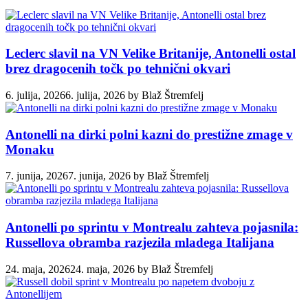
Leclerc slavil na VN Velike Britanije, Antonelli ostal
brez dragocenih točk po tehnični okvari
6. julija, 2026
6. julija, 2026
by
Blaž Štremfelj
Antonelli na dirki polni kazni do prestižne zmage v
Monaku
7. junija, 2026
7. junija, 2026
by
Blaž Štremfelj
Antonelli po sprintu v Montrealu zahteva pojasnila:
Russellova obramba razjezila mladega Italijana
24. maja, 2026
24. maja, 2026
by
Blaž Štremfelj