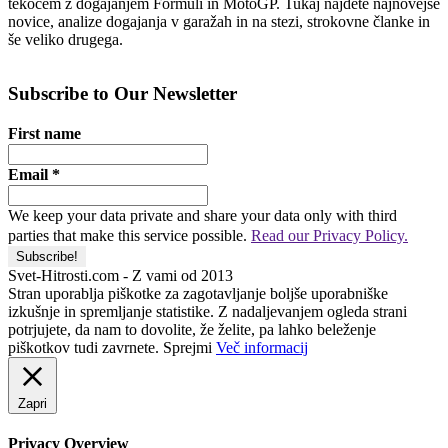
tekočem z dogajanjem Formuli in MotoGP. Tukaj najdete najnovejše
novice, analize dogajanja v garažah in na stezi, strokovne članke in
še veliko drugega.
Subscribe to Our Newsletter
First name
Email
*
We keep your data private and share your data only with third
parties that make this service possible.
Read our Privacy Policy.
Svet-Hitrosti.com
- Z vami od 2013
Stran uporablja piškotke za zagotavljanje boljše uporabniške
izkušnje in spremljanje statistike. Z nadaljevanjem ogleda strani
potrjujete, da nam to dovolite, že želite, pa lahko beleženje
piškotkov tudi zavrnete.
Sprejmi
Več informacij
Zapri
Privacy Overview