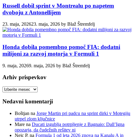
Russell dobil sprint v Montrealu po napetem
dvoboju z Antonellijem
23. maja, 2026
23. maja, 2026
by
Blaž Štremfelj
Honda dobila pomembno pomoč FIA: dodatni
milijoni za razvoj motorja v Formuli 1
9. maja, 2026
9. maja, 2026
by
Blaž Štremfelj
Arhiv prispevkov
Arhiv
prispevkov
Nedavni komentarji
Boštjan
na
Jorge Martin pri padcu na sprint dirki v Motegiju
utrpel zlom ključnice
Mare
na
Ducati izgublja potrpljenje z Bagnaio: Dall’Igna
opozarja, da čudežnih rešitev ni
Nejc P.
na
Formula 1 od leta 2026 znova na Kanalu A in