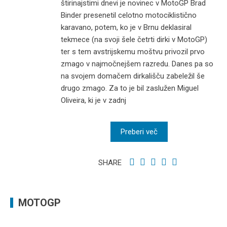
štirinajstimi dnevi je novinec v MotoGP Brad
Binder presenetil celotno motociklistično
karavano, potem, ko je v Brnu deklasiral
tekmece (na svoji šele četrti dirki v MotoGP)
ter s tem avstrijskemu moštvu privozil prvo
zmago v najmočnejšem razredu. Danes pa so
na svojem domačem dirkališču zabeležil še
drugo zmago. Za to je bil zaslužen Miguel
Oliveira, ki je v zadnj
Preberi več
SHARE
MOTOGP