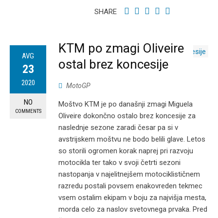
SHARE
KTM po zmagi Oliveire
AVG
ostal brez koncesije
23
2020
MotoGP
NO
Moštvo KTM je po današnji zmagi Miguela
COMMENTS
Oliveire dokončno ostalo brez koncesije za
naslednje sezone zaradi česar pa si v
avstrijskem moštvu ne bodo belili glave. Letos
so storili ogromen korak naprej pri razvoju
motocikla ter tako v svoji četrti sezoni
nastopanja v najelitnejšem motociklističnem
razredu postali povsem enakovreden tekmec
vsem ostalim ekipam v boju za najvišja mesta,
morda celo za naslov svetovnega prvaka. Pred