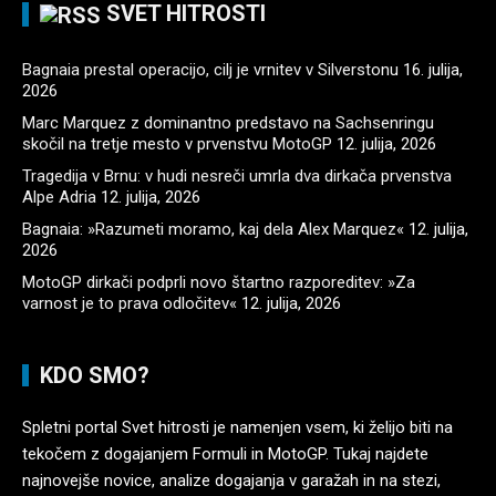
SVET HITROSTI
Bagnaia prestal operacijo, cilj je vrnitev v Silverstonu
16. julija,
2026
Marc Marquez z dominantno predstavo na Sachsenringu
skočil na tretje mesto v prvenstvu MotoGP
12. julija, 2026
Tragedija v Brnu: v hudi nesreči umrla dva dirkača prvenstva
Alpe Adria
12. julija, 2026
Bagnaia: »Razumeti moramo, kaj dela Alex Marquez«
12. julija,
2026
MotoGP dirkači podprli novo štartno razporeditev: »Za
varnost je to prava odločitev«
12. julija, 2026
KDO SMO?
Spletni portal Svet hitrosti je namenjen vsem, ki želijo biti na
tekočem z dogajanjem Formuli in MotoGP. Tukaj najdete
najnovejše novice, analize dogajanja v garažah in na stezi,