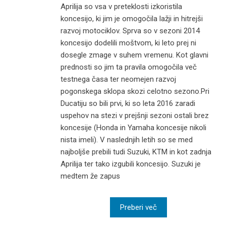
Aprilija so vsa v preteklosti izkoristila
koncesijo, ki jim je omogočila lažji in hitrejši
razvoj motociklov. Sprva so v sezoni 2014
koncesijo dodelili moštvom, ki leto prej ni
dosegle zmage v suhem vremenu. Kot glavni
prednosti so jim ta pravila omogočila več
testnega časa ter neomejen razvoj
pogonskega sklopa skozi celotno sezono.Pri
Ducatiju so bili prvi, ki so leta 2016 zaradi
uspehov na stezi v prejšnji sezoni ostali brez
koncesije (Honda in Yamaha koncesije nikoli
nista imeli). V naslednjih letih so se med
najboljše prebili tudi Suzuki, KTM in kot zadnja
Aprilija ter tako izgubili koncesijo. Suzuki je
medtem že zapus
Preberi več