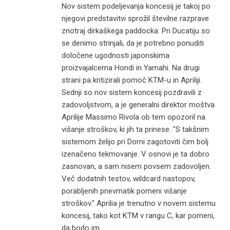
Nov sistem podeljevanja koncesij je takoj po
njegovi predstavitvi sprožil številne razprave
znotraj dirkaškega paddocka. Pri Ducatiju so
se denimo strinjali, da je potrebno ponuditi
določene ugodnosti japonskima
proizvajalcema Hondi in Yamahi. Na drugi
strani pa kritizirali pomoč KTM-u in Apriliji.
Sednji so nov sistem koncesij pozdravili z
zadovoljstvom, a je generalni direktor moštva
Aprilije Massimo Rivola ob tem opozoril na
višanje stroškov, ki jih ta prinese. "S takšnim
sistemom želijo pri Dorni zagotoviti čim bolj
izenačeno tekmovanje. V osnovi je ta dobro
zasnovan, a sam nisem povsem zadovoljen.
Več dodatnih testov, wildcard nastopov,
porabljenih pnevmatik pomeni višanje
stroškov." Aprilia je trenutno v novem sistemu
koncesij, tako kot KTM v rangu C, kar pomeni,
da bodo im