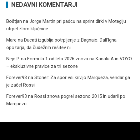
NEDAVNI KOMENTARJI
Boštjan
na
Jorge Martin pri padcu na sprint dirki v Motegiju
utrpel zlom ključnice
Mare
na
Ducati izgublja potrpljenje z Bagnaio: Dall’Igna
opozarja, da čudežnih rešitev ni
Nejc P.
na
Formula 1 od leta 2026 znova na Kanalu A in VOYO
– ekskluzivne pravice za tri sezone
Forever93
na
Stoner: Za spor vsi krivijo Marqueza, vendar ga
je začel Rossi
Forever93
na
Rossi znova pogrel sezono 2015 in udaril po
Marquezu