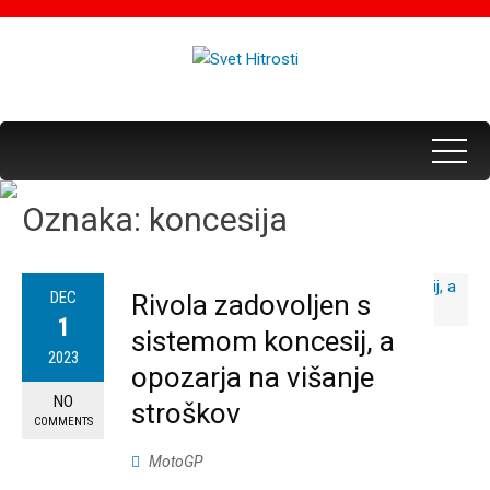
Oznaka:
koncesija
DEC
Rivola zadovoljen s
1
sistemom koncesij, a
2023
opozarja na višanje
NO
stroškov
COMMENTS
MotoGP