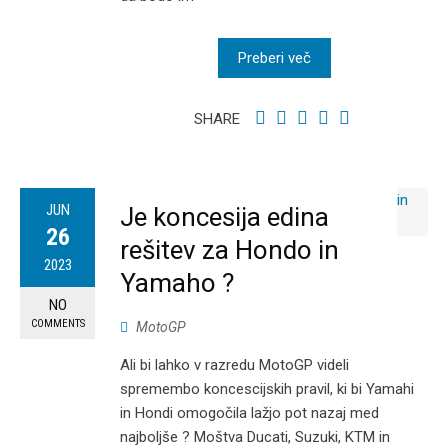
Preberi več
SHARE
JUN
Je koncesija edina
26
rešitev za Hondo in
2023
Yamaho ?
NO
COMMENTS
MotoGP
Ali bi lahko v razredu MotoGP videli
spremembo koncescijskih pravil, ki bi Yamahi
in Hondi omogočila lažjo pot nazaj med
najboljše ? Moštva Ducati, Suzuki, KTM in