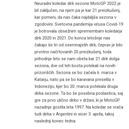
Neuradni koledar dirk sezone MotoGP 2022 je
bil zaključen, na njem pa je kar 21 preizkušenj,
kar pomeni, da nas čaka najdaljša sezona v
zgodovini. Svetovna pandemija virusa Covid-19
je botrovala obsežnim spremembam koledarja
dirk 2020 in 2021. Do konca letošnje nas
čakajo še tri od osemnajstih dirk, čeprav je bilo
prvotno načrtovanih 20 preizkušenj, toda
prihodnje leto se nam obeta kar 21 dirk dolga
sezona, dve od teh bosta potekali na novih
prizoriščih. Sezona se bo začela 6. marca v
Katarju, nato pa se bo karavana preselila v
Indonezijo, kjer bo 20. marca potekala druga
dirka sezone. Ta bo še posebna poslastica, saj
gre za prvo ulično dirko v državi, ki je MotoGP
nazadnje gostila leta 1997. Na koledar se vrača
tudi dirka v Argentini in sicer 3. aprila, takoj
naslednji konec tedna