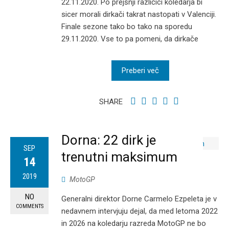
22.11.2020. Po prejšnji različici koledarja bi
sicer morali dirkači takrat nastopati v Valenciji.
Finale sezone tako bo tako na sporedu
29.11.2020. Vse to pa pomeni, da dirkače
Preberi več
SHARE
Dorna: 22 dirk je
SEP
trenutni maksimum
14
2019
MotoGP
NO
Generalni direktor Dorne Carmelo Ezpeleta je v
COMMENTS
nedavnem intervjuju dejal, da med letoma 2022
in 2026 na koledarju razreda MotoGP ne bo