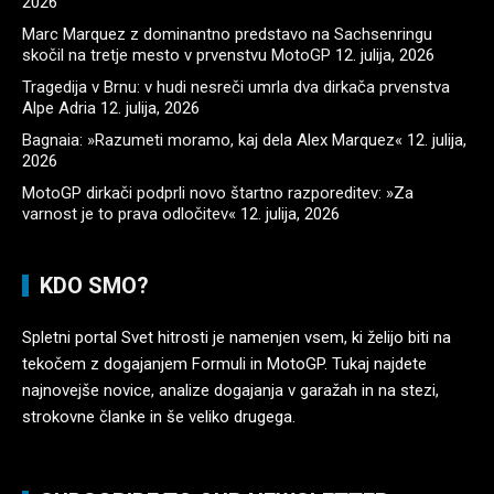
2026
Marc Marquez z dominantno predstavo na Sachsenringu
skočil na tretje mesto v prvenstvu MotoGP
12. julija, 2026
Tragedija v Brnu: v hudi nesreči umrla dva dirkača prvenstva
Alpe Adria
12. julija, 2026
Bagnaia: »Razumeti moramo, kaj dela Alex Marquez«
12. julija,
2026
MotoGP dirkači podprli novo štartno razporeditev: »Za
varnost je to prava odločitev«
12. julija, 2026
KDO SMO?
Spletni portal Svet hitrosti je namenjen vsem, ki želijo biti na
tekočem z dogajanjem Formuli in MotoGP. Tukaj najdete
najnovejše novice, analize dogajanja v garažah in na stezi,
strokovne članke in še veliko drugega.