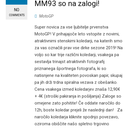
MM93 so na zalogi!
NO
COMMENTS
MotoGP
Super novica za vse ljubitelje prvenstva
MotoGP! V prihajajoče leto vstopite z novimi,
atraktivnimi stenskimi koledarji, na katerih smo
za vas označili prav vse dirke sezone 2019! Na
voljo so kar trije različni koledarji, vsakega pa
sestavlja trinajst atraktivnih fotografij
priznanega športnega fotografa, ki so
natisnjene na kvaliteten povoskan papir, skupaj
pa jih drži trdna spiralna vezava z obešanko.
Cena vsakega izmed koledarjev znaša 12,90€
+ 4€ (stroški pakiranja in pošiljanja) Zaloge so
omejene zato pohitite! Če oddate naročilo do
12h, boste koledar prejeli že naslednji dan! Za
naročilo koledarja kliknite spodnjo povezavo,
oziroma obiščite našo spletno trgovino