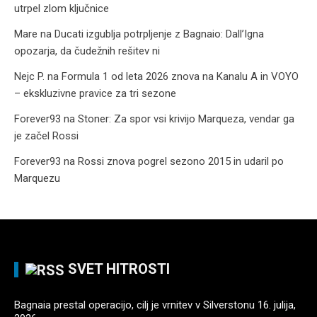
utrpel zlom ključnice
Mare
na
Ducati izgublja potrpljenje z Bagnaio: Dall’Igna
opozarja, da čudežnih rešitev ni
Nejc P.
na
Formula 1 od leta 2026 znova na Kanalu A in VOYO
– ekskluzivne pravice za tri sezone
Forever93
na
Stoner: Za spor vsi krivijo Marqueza, vendar ga
je začel Rossi
Forever93
na
Rossi znova pogrel sezono 2015 in udaril po
Marquezu
SVET HITROSTI
Bagnaia prestal operacijo, cilj je vrnitev v Silverstonu
16. julija,