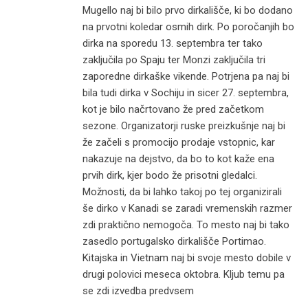
Mugello naj bi bilo prvo dirkališče, ki bo dodano
na prvotni koledar osmih dirk. Po poročanjih bo
dirka na sporedu 13. septembra ter tako
zaključila po Spaju ter Monzi zaključila tri
zaporedne dirkaške vikende. Potrjena pa naj bi
bila tudi dirka v Sochiju in sicer 27. septembra,
kot je bilo načrtovano že pred začetkom
sezone. Organizatorji ruske preizkušnje naj bi
že začeli s promocijo prodaje vstopnic, kar
nakazuje na dejstvo, da bo to kot kaže ena
prvih dirk, kjer bodo že prisotni gledalci.
Možnosti, da bi lahko takoj po tej organizirali
še dirko v Kanadi se zaradi vremenskih razmer
zdi praktično nemogoča. To mesto naj bi tako
zasedlo portugalsko dirkališče Portimao.
Kitajska in Vietnam naj bi svoje mesto dobile v
drugi polovici meseca oktobra. Kljub temu pa
se zdi izvedba predvsem