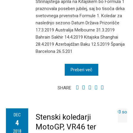
Štirinajstega aprila na Kitajskem bo Formula 1
praznovala poseben jubilej, saj bo tisoča dirka
svetovnega prvenstva Formule 1. Koledar za
naslednjo sezono Datum Država Prizorišče
17.3.2019 Australija Melbourne 31.3.2019
Bahrain Sakhir 14.4.2019 Kitajska Shanghai
28.4.2019 Azerbajdžan Baku 12.5.2019 Španija
Barcelona 26.5.201
Preberi več
SHARE
DEC
Stenski koledarji
4
MotoGP, VR46 ter
2018