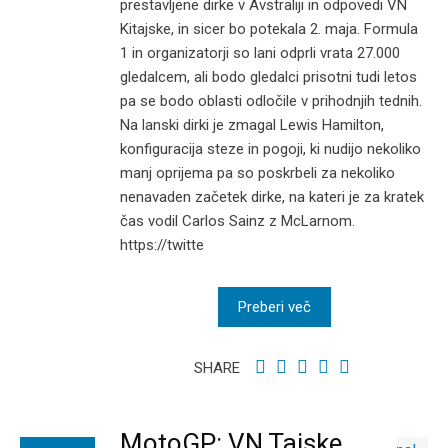
prestavljene dirke v Avstraliji in odpovedi VN
Kitajske, in sicer bo potekala 2. maja. Formula
1 in organizatorji so lani odprli vrata 27.000
gledalcem, ali bodo gledalci prisotni tudi letos
pa se bodo oblasti odločile v prihodnjih tednih.
Na lanski dirki je zmagal Lewis Hamilton,
konfiguracija steze in pogoji, ki nudijo nekoliko
manj oprijema pa so poskrbeli za nekoliko
nenavaden začetek dirke, na kateri je za kratek
čas vodil Carlos Sainz z McLarnom.
https://twitte
Preberi več
SHARE
MotoGP: VN Tajske