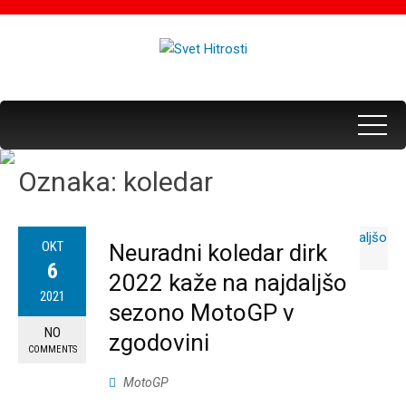
Oznaka:
koledar
OKT
Neuradni koledar dirk
6
2022 kaže na najdaljšo
2021
sezono MotoGP v
NO
zgodovini
COMMENTS
MotoGP