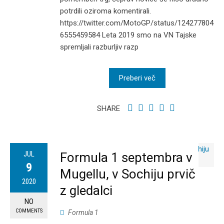
potrdili oziroma komentirali.
https://twitter.com/MotoGP/status/124277804
6555459584 Leta 2019 smo na VN Tajske
spremljali razburljiv razp
Preberi več
SHARE
JUL
Formula 1 septembra v
9
Mugellu, v Sochiju prvič
2020
z gledalci
NO
COMMENTS
Formula 1