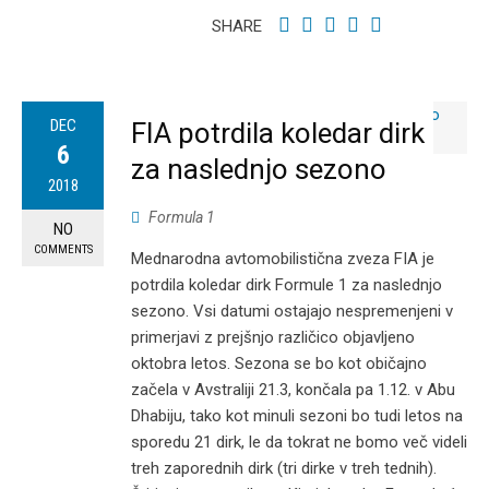
SHARE
DEC
FIA potrdila koledar dirk
6
za naslednjo sezono
2018
Formula 1
NO
COMMENTS
Mednarodna avtomobilistična zveza FIA je
potrdila koledar dirk Formule 1 za naslednjo
sezono. Vsi datumi ostajajo nespremenjeni v
primerjavi z prejšnjo različico objavljeno
oktobra letos. Sezona se bo kot običajno
začela v Avstraliji 21.3, končala pa 1.12. v Abu
Dhabiju, tako kot minuli sezoni bo tudi letos na
sporedu 21 dirk, le da tokrat ne bomo več videli
treh zaporednih dirk (tri dirke v treh tednih).