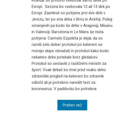
Koledar bo prvotno vseboval samo dirke po
Evropi. Sezona bo vsebovala 12 ali 13 dirk po
Evropi. Zaenkrat so potrjene prvi dve dirki v
Jerezu, ter po ena dirka v Brnu in Avstriji. Poleg
omenjenih pa bodo še dirke v Aragoniji, Misanu
in Valenciji. Barcelona in Le Mans še nista
potrjena. Carmelo Ezpeleta je dejal, da so
razvili zelo dober protokol po katerem se
morajo ekipe obnašati in protokol kako bodo
nekatere dirke potekale brez gledalcev.
Protokol so sestavili z različnimi ministri za
šport. Vsak dirkač bo imel pred vsako dirko
zdravniški pregled na katerem bo zdravnik
odločil ali je potrebno narediti test za
koronavirus. V paddocku bo potrebna
Preberi več