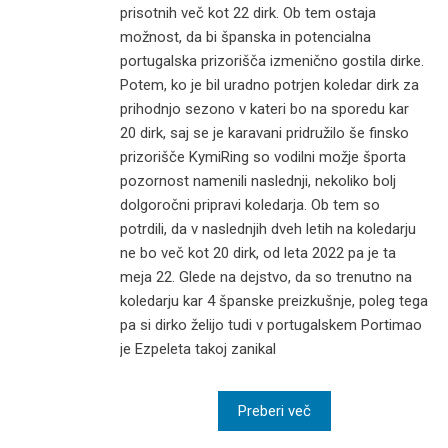
prisotnih več kot 22 dirk. Ob tem ostaja
možnost, da bi španska in potencialna
portugalska prizorišča izmenično gostila dirke.
Potem, ko je bil uradno potrjen koledar dirk za
prihodnjo sezono v kateri bo na sporedu kar
20 dirk, saj se je karavani pridružilo še finsko
prizorišče KymiRing so vodilni možje športa
pozornost namenili naslednji, nekoliko bolj
dolgoročni pripravi koledarja. Ob tem so
potrdili, da v naslednjih dveh letih na koledarju
ne bo več kot 20 dirk, od leta 2022 pa je ta
meja 22. Glede na dejstvo, da so trenutno na
koledarju kar 4 španske preizkušnje, poleg tega
pa si dirko želijo tudi v portugalskem Portimao
je Ezpeleta takoj zanikal
Preberi več