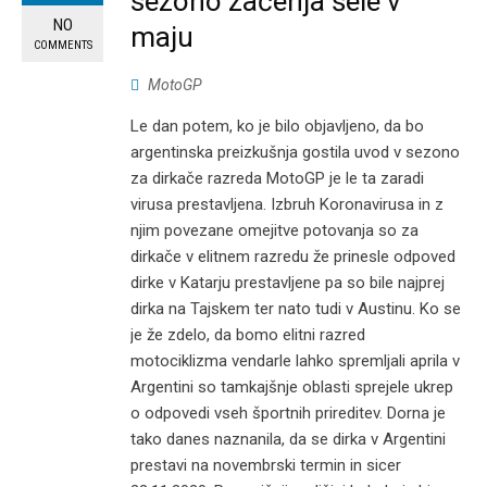
sezono začenja šele v
NO
maju
COMMENTS
MotoGP
Le dan potem, ko je bilo objavljeno, da bo
argentinska preizkušnja gostila uvod v sezono
za dirkače razreda MotoGP je le ta zaradi
virusa prestavljena. Izbruh Koronavirusa in z
njim povezane omejitve potovanja so za
dirkače v elitnem razredu že prinesle odpoved
dirke v Katarju prestavljene pa so bile najprej
dirka na Tajskem ter nato tudi v Austinu. Ko se
je že zdelo, da bomo elitni razred
motociklizma vendarle lahko spremljali aprila v
Argentini so tamkajšnje oblasti sprejele ukrep
o odpovedi vseh športnih prireditev. Dorna je
tako danes naznanila, da se dirka v Argentini
prestavi na novembrski termin in sicer