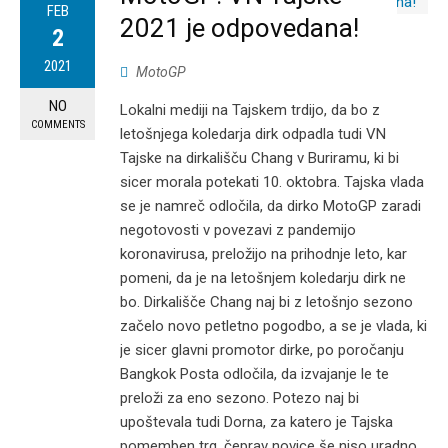
FEB
2021 je odpovedana!
2
2021
MotoGP
NO
Lokalni mediji na Tajskem trdijo, da bo z
COMMENTS
letošnjega koledarja dirk odpadla tudi VN
Tajske na dirkališču Chang v Buriramu, ki bi
sicer morala potekati 10. oktobra. Tajska vlada
se je namreč odločila, da dirko MotoGP zaradi
negotovosti v povezavi z pandemijo
koronavirusa, preložijo na prihodnje leto, kar
pomeni, da je na letošnjem koledarju dirk ne
bo. Dirkališče Chang naj bi z letošnjo sezono
začelo novo petletno pogodbo, a se je vlada, ki
je sicer glavni promotor dirke, po poročanju
Bangkok Posta odločila, da izvajanje le te
preloži za eno sezono. Potezo naj bi
upoštevala tudi Dorna, za katero je Tajska
pomemben trg, čeprav novice še niso uradno