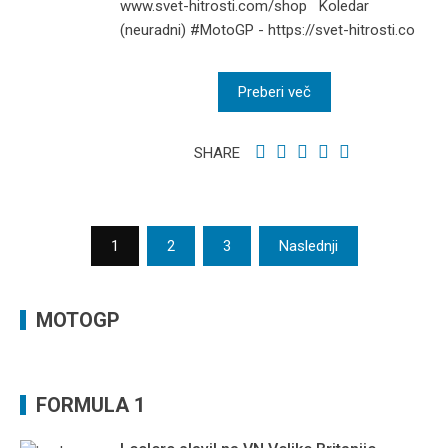
www.svet-hitrosti.com/shop Koledar
(neuradni) #MotoGP - https://svet-hitrosti.co
Preberi več
SHARE
Številčenje
1
2
3
Naslednji
prispevkov
MOTOGP
FORMULA 1