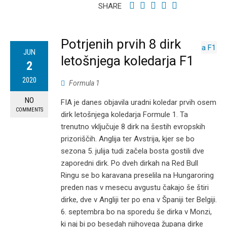
SHARE
Potrjenih prvih 8 dirk
JUN
letošnjega koledarja F1
2
2020
Formula 1
NO
FIA je danes objavila uradni koledar prvih osem
COMMENTS
dirk letošnjega koledarja Formule 1. Ta
trenutno vključuje 8 dirk na šestih evropskih
prizoriščih. Anglija ter Avstrija, kjer se bo
sezona 5. julija tudi začela bosta gostili dve
zaporedni dirk. Po dveh dirkah na Red Bull
Ringu se bo karavana preselila na Hungaroring
preden nas v mesecu avgustu čakajo še štiri
dirke, dve v Angliji ter po ena v Španiji ter Belgiji.
6. septembra bo na sporedu še dirka v Monzi,
ki naj bi po besedah njihovega župana dirke