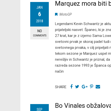
Marquez mora biti 
JAN
6
MotoGP
2018
Legendarni Kevin Schwantz je ak
prijateljski nasvet. Španec, ki je 
NO
27 krat, kar je z izjemo Sama Low
COMMENTS
svetovni prvak je skoraj padel tudi 
svetovnega prvaka, v cilj pripeljati
tekom sezone je Marquez uspel moto
nerešljiv in Schwantz je priznal, 
razreda sezone 1993 je Španca opo
način
SHARE
Bo Vinales obžalov
SEP