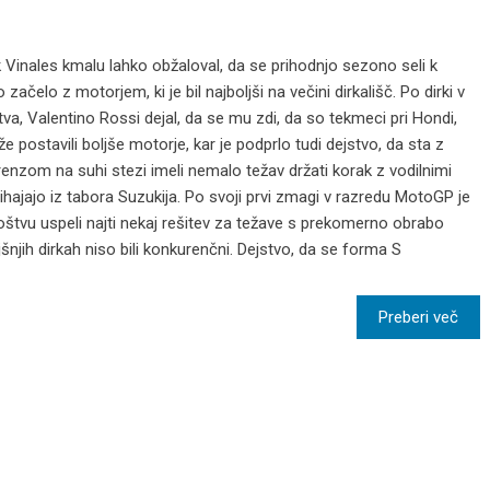
 Vinales kmalu lahko obžaloval, da se prihodnjo sezono seli k
elo z motorjem, ki je bil najboljši na večini dirkališč. Po dirki v
oštva, Valentino Rossi dejal, da se mu zdi, da so tekmeci pri Hondi,
e postavili boljše motorje, kar je podprlo tudi dejstvo, da sta z
zom na suhi stezi imeli nemalo težav držati korak z vodilnimi
prihajajo iz tabora Suzukija. Po svoji prvi zmagi v razredu MotoGP je
oštvu uspeli najti nekaj rešitev za težave s prekomerno obrabo
šnjih dirkah niso bili konkurenčni. Dejstvo, da se forma S
Preberi več