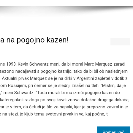
a na pogojno kazen!
ne 1993, Kevin Schwantz meni, da bi moral Marc Marquez zaradi
sezono nadaljevati s pogojno kaznijo, tako da bi bil ob naslednjem
 Aktualni prvak Marquez se je na dirki v Argentini zapletel v dotik z
m Rossijem, pri čemer se je slednji znašel na tleh. "Mislim, da je
a," meni Schwantz. "Toda morali bi mu izreči pogojno kazen do
 kateregakoli razloga po svoji krivdi znova dotakne drugega dirkača,
 je v tem, da četudi je šlo za napaki, kjer je prepozno zaviral in je
 na stezi, je kljub temu svetovni prvak in ve, kaj počne, t
Preberi več