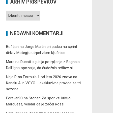
ARHIV PRISPEVKOV
Arhiv
prispevkov
NEDAVNI KOMENTARJI
Boštjan
na
Jorge Martin pri padcu na sprint
dirki v Motegiju utrpel zlom ključnice
Mare
na
Ducati izgublja potrpljenje z Bagnaio:
Dall’Igna opozarja, da čudežnih rešitev ni
Nejc P.
na
Formula 1 od leta 2026 znova na
Kanalu A in VOYO – ekskluzivne pravice za tri
sezone
Forever93
na
Stoner: Za spor vsi krivijo
Marqueza, vendar ga je začel Rossi