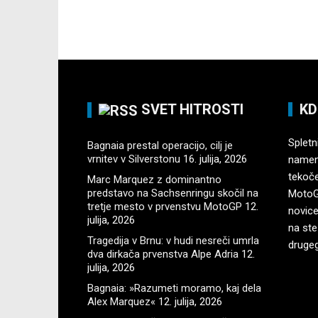
SVET HITROSTI
KD
Spletni
Bagnaia prestal operacijo, cilj je
vrnitev v Silverstonu
16. julija, 2026
namenj
tekoč
Marc Marquez z dominantno
predstavo na Sachsenringu skočil na
MotoGP
tretje mesto v prvenstvu MotoGP
12.
novice
julija, 2026
na ste
Tragedija v Brnu: v hudi nesreči umrla
druge
dva dirkača prvenstva Alpe Adria
12.
julija, 2026
Bagnaia: »Razumeti moramo, kaj dela
Alex Marquez«
12. julija, 2026