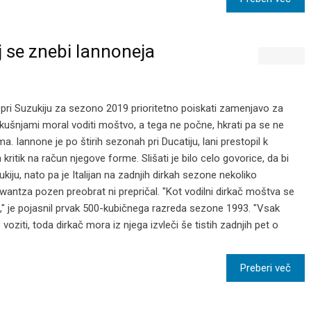
 se znebi Iannoneja
 pri Suzukiju za sezono 2019 prioritetno poiskati zamenjavo za
izkušnjami moral voditi moštvo, a tega ne počne, hkrati pa se ne
a. Iannone je po štirih sezonah pri Ducatiju, lani prestopil k
ih kritik na račun njegove forme. Slišati je bilo celo govorice, da bi
ukiju, nato pa je Italijan na zadnjih dirkah sezone nekoliko
antza pozen preobrat ni prepričal. "Kot vodilni dirkač moštva se
," je pojasnil prvak 500-kubičnega razreda sezone 1993. "Vsak
 voziti, toda dirkač mora iz njega izvleči še tistih zadnjih pet o
Preberi več