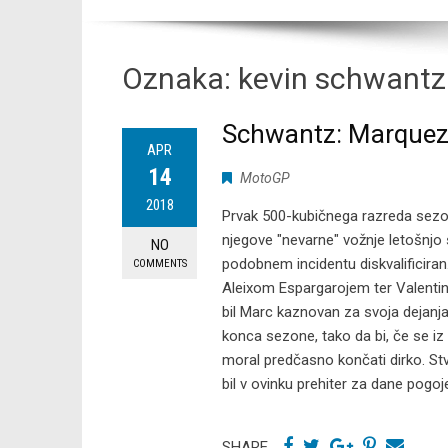
Oznaka:
kevin schwantz
Schwantz: Marquez
APR
14
MotoGP
2018
Prvak 500-kubičnega razreda sezo
njegove "nevarne" vožnje letošnjo 
NO
podobnem incidentu diskvalificiran.
COMMENTS
Aleixom Espargarojem ter Valentino
bil Marc kaznovan za svoja dejanj
konca sezone, tako da bi, če se iz
moral predčasno končati dirko. Stvar
bil v ovinku prehiter za dane pogoje
SHARE