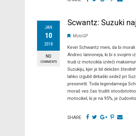
Scwantz: Suzuki naj
JAN
10
MotoGP
2018
Kevin Schwantz meni, da bi morali
Andreo Iannoneja, ki bi s svojimi 
NO
trudi iz motocikla izvleči maksimum
COMMENTS
Suzukiju, kjer je bil deležen številn
lahko izgubil dirkaški sedež pri Suz
presenetil. Toda legendarnega Schw
moraš ves čas truditi stoodstotno
motocikel, ki je na 95%, je čudovito
SHARE