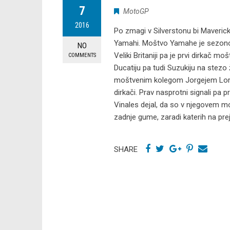
7
MotoGP
2016
Po zmagi v Silverstonu bi Maverick
Yamahi. Moštvo Yamahe je sezono zač
NO
Veliki Britaniji pa je prvi dirkač m
COMMENTS
Ducatiju pa tudi Suzukiju na stezo ž
moštvenim kolegom Jorgejem Loren
dirkači. Prav nasprotni signali pa 
Vinales dejal, da so v njegovem m
zadnje gume, zaradi katerih na prej
SHARE