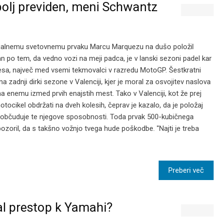
bolj previden, meni Schwantz
tualnemu svetovnemu prvaku Marcu Marquezu na dušo položil
znan po tem, da vedno vozi na meji padca, je v lanski sezoni padel kar
esa, največ med vsemi tekmovalci v razredu MotoGP. Šestkratni
na zadnji dirki sezone v Valenciji, kjer je moral za osvojitev naslova
 na enemu izmed prvih enajstih mest. Tako v Valenciji, kot že prej
cikel obdržati na dveh kolesih, čeprav je kazalo, da je položaj
da občuduje te njegove sposobnosti. Toda prvak 500-kubičnega
zoril, da s takšno vožnjo tvega hude poškodbe. "Najti je treba
Preberi več
al prestop k Yamahi?