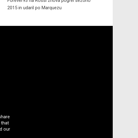
Forever93
na
Rossi znova pogrel sezono
2015 in udaril po Marquezu
share
 that
d our