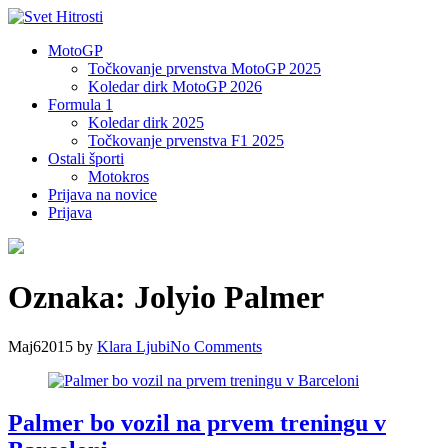
MotoGP
Točkovanje prvenstva MotoGP 2025
Koledar dirk MotoGP 2026
Formula 1
Koledar dirk 2025
Točkovanje prvenstva F1 2025
Ostali športi
Motokros
Prijava na novice
Prijava
Oznaka:
Jolyio Palmer
Maj
6
2015
by
Klara Ljubi
No
Comments
Palmer bo vozil na prvem treningu v