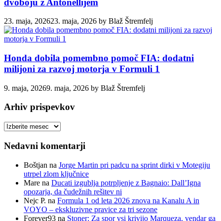
dvoboju z Antonellijem
23. maja, 2026
23. maja, 2026
by
Blaž Štremfelj
Honda dobila pomembno pomoč FIA: dodatni
milijoni za razvoj motorja v Formuli 1
9. maja, 2026
9. maja, 2026
by
Blaž Štremfelj
Arhiv prispevkov
Arhiv
prispevkov
Nedavni komentarji
Boštjan
na
Jorge Martin pri padcu na sprint dirki v Motegiju
utrpel zlom ključnice
Mare
na
Ducati izgublja potrpljenje z Bagnaio: Dall’Igna
opozarja, da čudežnih rešitev ni
Nejc P.
na
Formula 1 od leta 2026 znova na Kanalu A in
VOYO – ekskluzivne pravice za tri sezone
Forever93
na
Stoner: Za spor vsi krivijo Marqueza, vendar ga