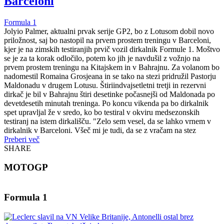
Barceloni
Formula 1
Jolyio Palmer, aktualni prvak serije GP2, bo z Lotusom dobil novo
priložnost, saj bo nastopil na prvem prostem treningu v Barceloni,
kjer je na zimskih testiranjih prvič vozil dirkalnik Formule 1. Moštvo
se je za ta korak odločilo, potem ko jih je navdušil z vožnjo na
prvem prostem treningu na Kitajskem in v Bahrajnu. Za volanom bo
nadomestil Romaina Grosjeana in se tako na stezi pridružil Pastorju
Maldonadu v drugem Lotusu. Štiriindvajsetletni tretji in rezervni
dirkač je bil v Bahrajnu štiri desetinke počasnejši od Maldonada po
devetdesetih minutah treninga. Po koncu vikenda pa bo dirkalnik
spet upravljal že v sredo, ko bo testiral v okviru medsezonskih
testiranj na istem dirkališču. "Zelo sem vesel, da se lahko vrnem v
dirkalnik v Barceloni. Všeč mi je tudi, da se z vračam na stez
Preberi več
SHARE
MOTOGP
Formula 1