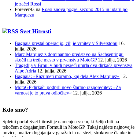
je začel Rossi
Forever93
na
Rossi znova pogrel sezono 2015 in udaril po
Marquezu
Svet Hitrosti
Bagnaia prestal operacijo, cilj je vrnitev v Silverstonu
16.
julija, 2026
Marc Marquez z dominantno predstavo na Sachsenringu
skočil na tretje mesto v prvenstvu MotoGP
12. julija, 2026
Tragedija v Brnu: v hudi nesreči umrla dva dirkača prvenstva
Alpe Adria
12. julija, 2026
Bagnaia: »Razumeti moramo, kaj dela Alex Marquez«
12.
julija, 2026
MotoGP dirkači podprli novo štartno razporeditev: »Za
varnost je to prava odločitev«
12. julija, 2026
Kdo smo?
Spletni portal Svet hitrosti je namenjen vsem, ki želijo biti na
tekočem z dogajanjem Formuli in MotoGP. Tukaj najdete najnovejše
novice, analize dogajanja v garažah in na stezi, strokovne članke in