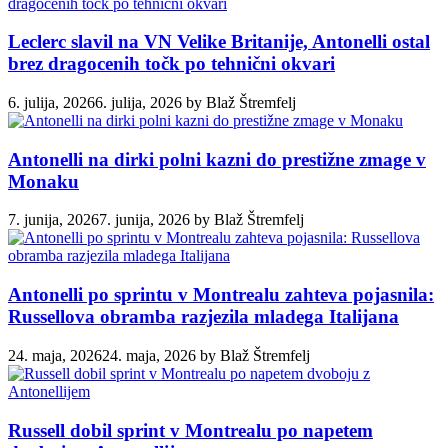
Leclerc slavil na VN Velike Britanije, Antonelli ostal
brez dragocenih točk po tehnični okvari
6. julija, 2026
6. julija, 2026
by
Blaž Štremfelj
Antonelli na dirki polni kazni do prestižne zmage v
Monaku
7. junija, 2026
7. junija, 2026
by
Blaž Štremfelj
Antonelli po sprintu v Montrealu zahteva pojasnila:
Russellova obramba razjezila mladega Italijana
24. maja, 2026
24. maja, 2026
by
Blaž Štremfelj
Russell dobil sprint v Montrealu po napetem