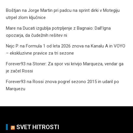
Boštjan
na
Jorge Martin pri padcu na sprint dirki v Motegiju
utrpel zlom ključnice
Mare
na
Ducati izgublja potrpljenje z Bagnaio: Dall’Igna
opozarja, da čudežnih rešitev ni
Nejc P.
na
Formula 1 od leta 2026 znova na Kanalu A in VOYO
– ekskluzivne pravice za tri sezone
Forever93
na
Stoner: Za spor vsi krivijo Marqueza, vendar ga
je začel Rossi
Forever93
na
Rossi znova pogrel sezono 2015 in udaril po
Marquezu
SVET HITROSTI