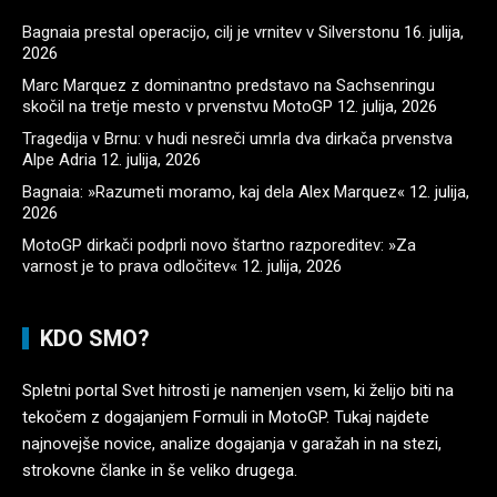
Bagnaia prestal operacijo, cilj je vrnitev v Silverstonu
16. julija,
2026
Marc Marquez z dominantno predstavo na Sachsenringu
skočil na tretje mesto v prvenstvu MotoGP
12. julija, 2026
Tragedija v Brnu: v hudi nesreči umrla dva dirkača prvenstva
Alpe Adria
12. julija, 2026
Bagnaia: »Razumeti moramo, kaj dela Alex Marquez«
12. julija,
2026
MotoGP dirkači podprli novo štartno razporeditev: »Za
varnost je to prava odločitev«
12. julija, 2026
KDO SMO?
Spletni portal Svet hitrosti je namenjen vsem, ki želijo biti na
tekočem z dogajanjem Formuli in MotoGP. Tukaj najdete
najnovejše novice, analize dogajanja v garažah in na stezi,
strokovne članke in še veliko drugega.