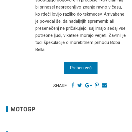
spoštujejo dogovore in predpise. Nov član naj
bi prinesel neprecenljivo znanje ravno v času,
ko rdeči lovijo razliko do tekmecev. Arrivabene
je povedal še, da nadaljnjih sprememb ali
presenečenj ne pričakujejo, saj imajo sedaj vse
potrebne ljudi, v katere morajo verjeti. Zavrnil je
tudi špekulacije o morebitnem prihodu Boba
Bella.
Preberi več
SHARE
MOTOGP