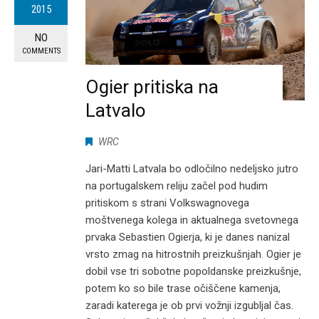
2015
NO
COMMENTS
Ogier pritiska na
Latvalo
WRC
Jari-Matti Latvala bo odločilno nedeljsko jutro
na portugalskem reliju začel pod hudim
pritiskom s strani Volkswagnovega
moštvenega kolega in aktualnega svetovnega
prvaka Sebastien Ogierja, ki je danes nanizal
vrsto zmag na hitrostnih preizkušnjah. Ogier je
dobil vse tri sobotne popoldanske preizkušnje,
potem ko so bile trase očiščene kamenja,
zaradi katerega je ob prvi vožnji izgubljal čas.