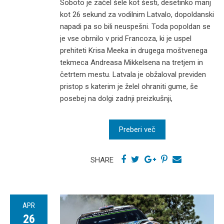
Soboto je začel šele kot šesti, desetinko manj
kot 26 sekund za vodilnim Latvalo, dopoldanski
napadi pa so bili neuspešni. Toda popoldan se
je vse obrnilo v prid Francoza, ki je uspel
prehiteti Krisa Meeka in drugega moštvenega
tekmeca Andreasa Mikkelsena na tretjem in
četrtem mestu. Latvala je obžaloval previden
pristop s katerim je želel ohraniti gume, še
posebej na dolgi zadnji preizkušnji,
Preberi več
SHARE
APR
26