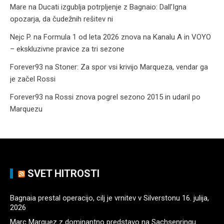
Mare
na
Ducati izgublja potrpljenje z Bagnaio: Dall’Igna
opozarja, da čudežnih rešitev ni
Nejc P.
na
Formula 1 od leta 2026 znova na Kanalu A in VOYO
– ekskluzivne pravice za tri sezone
Forever93
na
Stoner: Za spor vsi krivijo Marqueza, vendar ga
je začel Rossi
Forever93
na
Rossi znova pogrel sezono 2015 in udaril po
Marquezu
SVET HITROSTI
Bagnaia prestal operacijo, cilj je vrnitev v Silverstonu
16. julija,
2026
Marc Marquez z dominantno predstavo na Sachsenringu