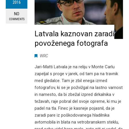
2016
NO
COMMENTS
Latvala kaznovan zaradi
povoženega fotografa
WRC
Jari-Matti Latvala je na reliju v Monte Carlu
zapeljal s proge v jarek, od tam pa na travnik
med gledalce. Tam je zbil enega izmed
fotografov, ki se je požvižgal na lastno varnost
in namesto, da bi zbežal izpred dirkalnika v
težavah, raje pobral del svoje opreme, ki mu je
padel na tla. Finec je kasneje pojasnil, da je
zaradi pare iz poškodovanega hladilnika
avtomobila in blata na vetrobranskem steklu,