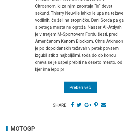
Citroenom, ki za njim zaostaja "le" devet
sekund. Thierry Neuville lahko le upa na težave
vodilnih, če želi na stopničke, Dani Sorda pa ga
s petega mesta ne ogroža. Nasser Al-Attiyah
je v tretjem M-Sportovem Fordu šesti, pred
Američanom Kenom Blockom. Chris Atkinson
je po dopoldanskih težavah v petek povsem
izgubil stik z najboljšimi, toda do ob koncu
dneva se je uspel prebiti na deseto mesto, od
kjer ima lepo pr
Preberi več
SHARE
MOTOGP