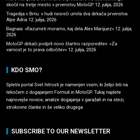
skočil na tretje mesto v prvenstvu MotoGP
12. julija, 2026
Tragedija v Brnu: v hudi nesreči umrla dva dirkača prvenstva
Alpe Adria
12. julija, 2026
Bagnaia: »Razumeti moramo, kaj dela Alex Marquez«
12. julija,
2026
MotoGP dirkači podprli novo štartno razporeditev: »Za
varnost je to prava odločitev«
12. julija, 2026
KDO SMO?
Spletni portal Svet hitrosti je namenjen vsem, ki želijo biti na
tekočem z dogajanjem Formuli in MotoGP. Tukaj najdete
najnovejše novice, analize dogajanja v garažah in na stezi,
strokovne članke in še veliko drugega.
SUBSCRIBE TO OUR NEWSLETTER