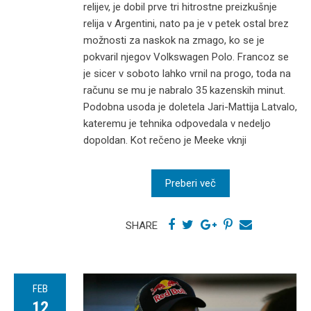
relijev, je dobil prve tri hitrostne preizkušnje
relija v Argentini, nato pa je v petek ostal brez
možnosti za naskok na zmago, ko se je
pokvaril njegov Volkswagen Polo. Francoz se
je sicer v soboto lahko vrnil na progo, toda na
računu se mu je nabralo 35 kazenskih minut.
Podobna usoda je doletela Jari-Mattija Latvalo,
kateremu je tehnika odpovedala v nedeljo
dopoldan. Kot rečeno je Meeke vknji
Preberi več
SHARE
FEB
12