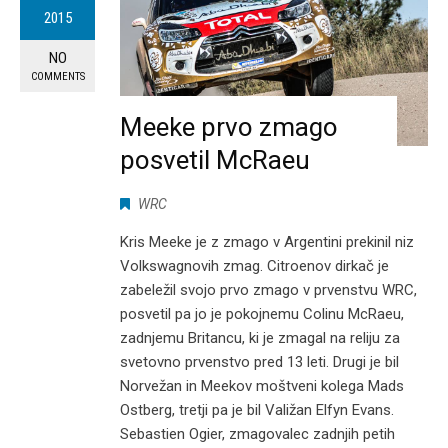
2015
NO
COMMENTS
Meeke prvo zmago
posvetil McRaeu
WRC
Kris Meeke je z zmago v Argentini prekinil niz
Volkswagnovih zmag. Citroenov dirkač je
zabeležil svojo prvo zmago v prvenstvu WRC,
posvetil pa jo je pokojnemu Colinu McRaeu,
zadnjemu Britancu, ki je zmagal na reliju za
svetovno prvenstvo pred 13 leti. Drugi je bil
Norvežan in Meekov moštveni kolega Mads
Ostberg, tretji pa je bil Valižan Elfyn Evans.
Sebastien Ogier, zmagovalec zadnjih petih