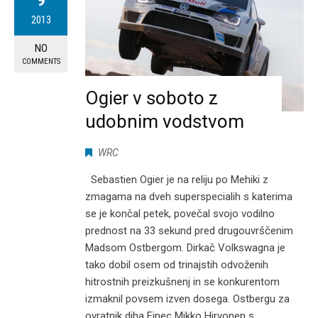
9
2013
NO
COMMENTS
Ogier v soboto z
udobnim vodstvom
WRC
Sebastien Ogier je na reliju po Mehiki z
zmagama na dveh superspecialih s katerima
se je končal petek, povečal svojo vodilno
prednost na 33 sekund pred drugouvrščenim
Madsom Ostbergom. Dirkač Volkswagna je
tako dobil osem od trinajstih odvoženih
hitrostnih preizkušnenj in se konkurentom
izmaknil povsem izven dosega. Ostbergu za
ovratnik diha Finec Mikko Hirvonen s