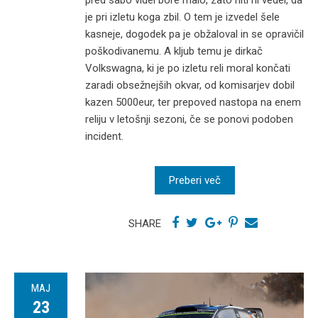
pred sabo videl bore malo, zato niti ni vedel, da
je pri izletu koga zbil. O tem je izvedel šele
kasneje, dogodek pa je obžaloval in se opravičil
poškodivanemu. A kljub temu je dirkač
Volkswagna, ki je po izletu reli moral končati
zaradi obsežnejših okvar, od komisarjev dobil
kazen 5000eur, ter prepoved nastopa na enem
reliju v letošnji sezoni, če se ponovi podoben
incident.
Preberi več
SHARE
MAJ
23