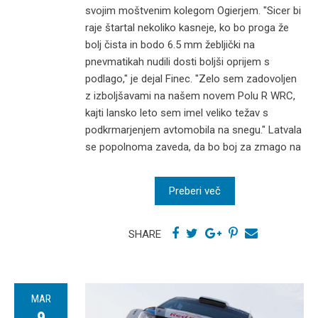
svojim moštvenim kolegom Ogierjem. "Sicer bi
raje štartal nekoliko kasneje, ko bo proga že
bolj čista in bodo 6.5 mm žebljički na
pnevmatikah nudili dosti boljši oprijem s
podlago," je dejal Finec. "Zelo sem zadovoljen
z izboljšavami na našem novem Polu R WRC,
kajti lansko leto sem imel veliko težav s
podkrmarjenjem avtomobila na snegu." Latvala
se popolnoma zaveda, da bo boj za zmago na
Preberi več
SHARE
MAR