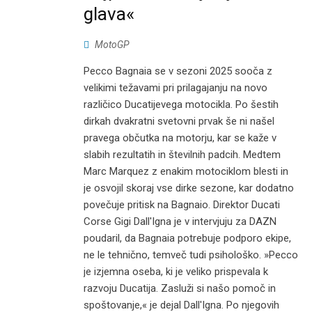
glava«
MotoGP
Pecco Bagnaia se v sezoni 2025 sooča z
velikimi težavami pri prilagajanju na novo
različico Ducatijevega motocikla. Po šestih
dirkah dvakratni svetovni prvak še ni našel
pravega občutka na motorju, kar se kaže v
slabih rezultatih in številnih padcih. Medtem
Marc Marquez z enakim motociklom blesti in
je osvojil skoraj vse dirke sezone, kar dodatno
povečuje pritisk na Bagnaio. Direktor Ducati
Corse Gigi Dall'Igna je v intervjuju za DAZN
poudaril, da Bagnaia potrebuje podporo ekipe,
ne le tehnično, temveč tudi psihološko. »Pecco
je izjemna oseba, ki je veliko prispevala k
razvoju Ducatija. Zasluži si našo pomoč in
spoštovanje,« je dejal Dall'Igna. Po njegovih