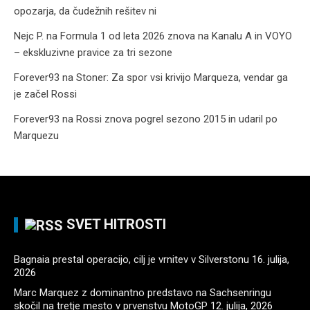
opozarja, da čudežnih rešitev ni
Nejc P.
na
Formula 1 od leta 2026 znova na Kanalu A in VOYO
– ekskluzivne pravice za tri sezone
Forever93
na
Stoner: Za spor vsi krivijo Marqueza, vendar ga
je začel Rossi
Forever93
na
Rossi znova pogrel sezono 2015 in udaril po
Marquezu
SVET HITROSTI
Bagnaia prestal operacijo, cilj je vrnitev v Silverstonu
16. julija,
2026
Marc Marquez z dominantno predstavo na Sachsenringu
skočil na tretje mesto v prvenstvu MotoGP
12. julija, 2026