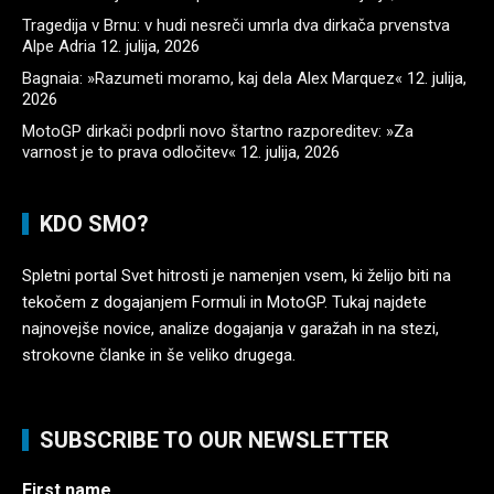
Tragedija v Brnu: v hudi nesreči umrla dva dirkača prvenstva
Alpe Adria
12. julija, 2026
Bagnaia: »Razumeti moramo, kaj dela Alex Marquez«
12. julija,
2026
MotoGP dirkači podprli novo štartno razporeditev: »Za
varnost je to prava odločitev«
12. julija, 2026
KDO SMO?
Spletni portal Svet hitrosti je namenjen vsem, ki želijo biti na
tekočem z dogajanjem Formuli in MotoGP. Tukaj najdete
najnovejše novice, analize dogajanja v garažah in na stezi,
strokovne članke in še veliko drugega.
SUBSCRIBE TO OUR NEWSLETTER
First name