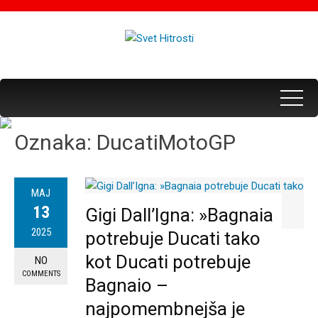
Oznaka:
DucatiMotoGP
MAJ
13
Gigi Dall’Igna: »Bagnaia
2025
potrebuje Ducati tako
kot Ducati potrebuje
NO
COMMENTS
Bagnaio –
najpomembnejša je