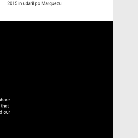
2015 in udaril po Marquezu
share
 that
d our