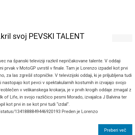
kril svoj PEVSKI TALENT
 na španski televiziji razkril nepričakovane talente. V oddaji
vni prvak v MotoGP uvrstil v finale. Tam je Lorenzo izpadel kot prvi
no, za las zgrešil stopničke. V televizijski oddaji, ki je priljubljena tudi
ki nastopajo kot pevci v spektakularnih kostumih in izvajajo svojo
reoblečen v velikanskega krokarja, je v prvih krogih oddaje zmagal z
k of Life, in svojo različico pesmi Morado, izvajalca J Balvina ter
pil kot prvi in se kot prvi tudi "izdal".
3/status/1341888849446920193 Preden je Lorenzo
Preberi več