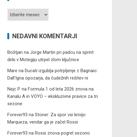
Arhiv
prispevkov
NEDAVNI KOMENTARJI
Boštjan
na
Jorge Martin pri padcu na sprint
dirki v Motegiju utrpel zlom ključnice
Mare
na
Ducati izgublja potrpljenje z Bagnaio:
Dall’Igna opozarja, da čudežnih rešitev ni
Nejc P.
na
Formula 1 od leta 2026 znova na
Kanalu A in VOYO – ekskluzivne pravice za tri
sezone
Forever93
na
Stoner: Za spor vsi krivijo
Marqueza, vendar ga je začel Rossi
Forever93
na
Rossi znova pogrel sezono