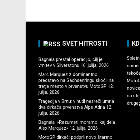
SVET HITROSTI
KD
Spletni
Bagnaia prestal operacijo, cilj je
vrnitev v Silverstonu
16. julija, 2026
namenj
tekoč
Marc Marquez z dominantno
predstavo na Sachsenringu skočil na
MotoGP
tretje mesto v prvenstvu MotoGP
12.
novice
julija, 2026
na ste
Tragedija v Brnu: v hudi nesreči umrla
druge
dva dirkača prvenstva Alpe Adria
12.
julija, 2026
Bagnaia: »Razumeti moramo, kaj dela
Alex Marquez«
12. julija, 2026
MotoGP dirkači podprli novo štartno