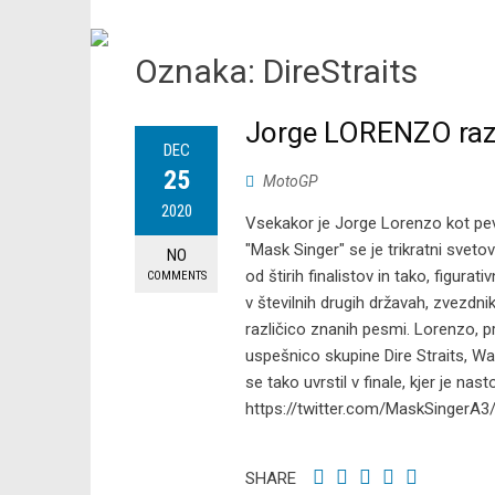
Oznaka:
DireStraits
Jorge LORENZO raz
DEC
25
MotoGP
2020
Vsekakor je Jorge Lorenzo kot pevec
"Mask Singer" se je trikratni sveto
NO
od štirih finalistov in tako, figurativ
COMMENTS
v številnih drugih državah, zvezdni
različico znanih pesmi. Lorenzo, p
uspešnico skupine Dire Straits, Wal
se tako uvrstil v finale, kjer je nasto
https://twitter.com/MaskSingerA
SHARE