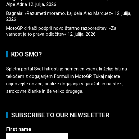
Alpe Adria
12. julija, 2026
Bagnaia: »Razumeti moramo, kaj dela Alex Marquez«
12. julija,
2026
MotoGP dirkači podprli novo štartno razporeditev: »Za
varnost je to prava odločitev«
12. julija, 2026
KDO SMO?
Spletni portal Svet hitrosti je namenjen vsem, ki želijo biti na
tekočem z dogajanjem Formuli in MotoGP. Tukaj najdete
najnovejše novice, analize dogajanja v garažah in na stezi,
strokovne članke in še veliko drugega.
SUBSCRIBE TO OUR NEWSLETTER
First name