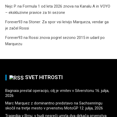
Nejc P.
na
Formula 1 od leta 2026 znova na Kanalu A in VOYO
– ekskluzivne pravice za tri sezone
Forever93
na
Stoner: Za spor vsi krivijo Marqueza, vendar ga
je začel Rossi
Forever93
na
Rossi znova pogrel sezono 2015 in udaril po
Marquezu
SVET HITROSTI
Bagnaia prestal operacijo, cilj je vrnitev v Silverstonu
16. julija,
2026
Marc Marquez z dominantno predstavo na Sachsenringu
skočil na tretje mesto v prvenstvu MotoGP
12. julija, 2026
Tragedija v Brnu: v hudi nesreči umrla dva dirkača prvenstva