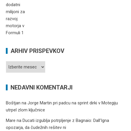
ARHIV PRISPEVKOV
Arhiv
prispevkov
NEDAVNI KOMENTARJI
Boštjan
na
Jorge Martin pri padcu na sprint dirki v Motegiju
utrpel zlom ključnice
Mare
na
Ducati izgublja potrpljenje z Bagnaio: Dall’Igna
opozarja, da čudežnih rešitev ni