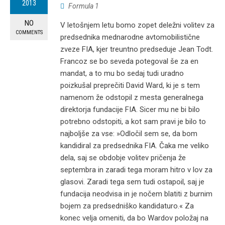
2013
Formula 1
NO
V letošnjem letu bomo zopet deležni volitev za
COMMENTS
predsednika mednarodne avtomobilistične
zveze FIA, kjer treuntno predseduje Jean Todt.
Francoz se bo seveda potegoval še za en
mandat, a to mu bo sedaj tudi uradno
poizkušal preprečiti David Ward, ki je s tem
namenom že odstopil z mesta generalnega
direktorja fundacije FIA. Sicer mu ne bi bilo
potrebno odstopiti, a kot sam pravi je bilo to
najboljše za vse: »Odločil sem se, da bom
kandidiral za predsednika FIA. Čaka me veliko
dela, saj se obdobje volitev pričenja že
septembra in zaradi tega moram hitro v lov za
glasovi. Zaradi tega sem tudi ostapoil, saj je
fundacija neodvisa in je nočem blatiti z burnim
bojem za predsedniško kandidaturo.« Za
konec velja omeniti, da bo Wardov položaj na