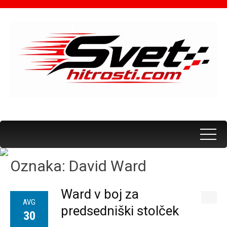
Oznaka:
David Ward
Ward v boj za
AVG
predsedniški stolček
30