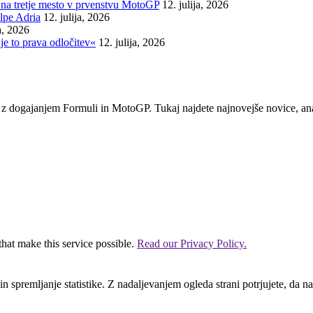
na tretje mesto v prvenstvu MotoGP
12. julija, 2026
lpe Adria
12. julija, 2026
ja, 2026
je to prava odločitev«
12. julija, 2026
em z dogajanjem Formuli in MotoGP. Tukaj najdete najnovejše novice, ana
that make this service possible.
Read our Privacy Policy.
n spremljanje statistike. Z nadaljevanjem ogleda strani potrjujete, da na