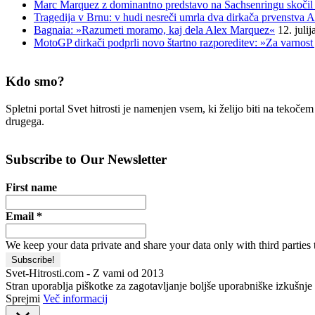
Marc Marquez z dominantno predstavo na Sachsenringu skočil 
Tragedija v Brnu: v hudi nesreči umrla dva dirkača prvenstva A
Bagnaia: »Razumeti moramo, kaj dela Alex Marquez«
12. juli
MotoGP dirkači podprli novo štartno razporeditev: »Za varnost 
Kdo smo?
Spletni portal Svet hitrosti je namenjen vsem, ki želijo biti na tekoč
drugega.
Subscribe to Our Newsletter
First name
Email
*
We keep your data private and share your data only with third parties 
Svet-Hitrosti.com
- Z vami od 2013
Stran uporablja piškotke za zagotavljanje boljše uporabniške izkušnje i
Sprejmi
Več informacij