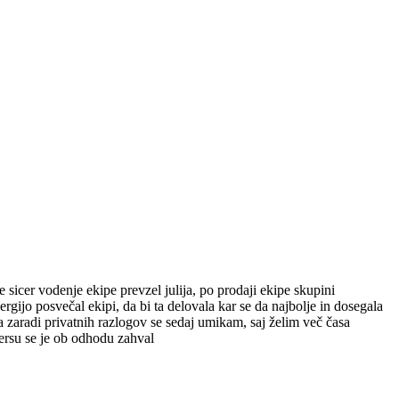
 sicer vodenje ekipe prevzel julija, po prodaji ekipe skupini
rgijo posvečal ekipi, da bi ta delovala kar se da najbolje in dosegala
 a zaradi privatnih razlogov se sedaj umikam, saj želim več časa
bersu se je ob odhodu zahval