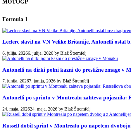
MOTOGP
Formula 1
Leclerc slavil na VN Velike Britanije, Antonelli ostal
6. julija, 2026
6. julija, 2026
by
Blaž Štremfelj
Antonelli na dirki polni kazni do prestižne zmage v
7. junija, 2026
7. junija, 2026
by
Blaž Štremfelj
Antonelli po sprintu v Montrealu zahteva pojasnila: 
24. maja, 2026
24. maja, 2026
by
Blaž Štremfelj
Russell dobil sprint v Montrealu po napetem dvoboju