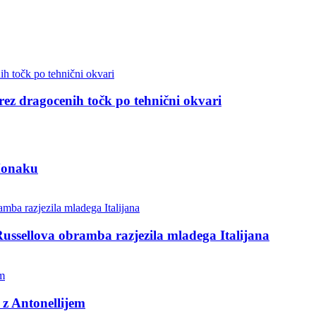
 brez dragocenih točk po tehnični okvari
 Monaku
Russellova obramba razjezila mladega Italijana
 z Antonellijem