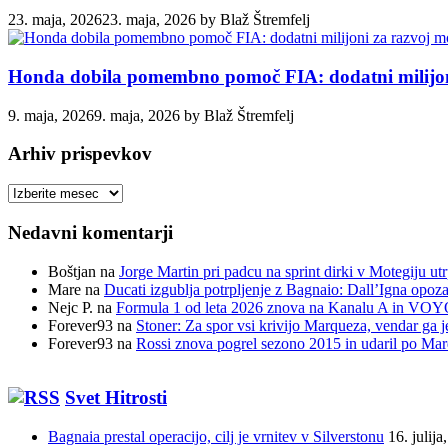
23. maja, 2026
23. maja, 2026
by
Blaž Štremfelj
Honda dobila pomembno pomoč FIA: dodatni milijoni
9. maja, 2026
9. maja, 2026
by
Blaž Štremfelj
Arhiv prispevkov
Arhiv
prispevkov
Nedavni komentarji
Boštjan
na
Jorge Martin pri padcu na sprint dirki v Motegiju ut
Mare
na
Ducati izgublja potrpljenje z Bagnaio: Dall’Igna opozar
Nejc P.
na
Formula 1 od leta 2026 znova na Kanalu A in VOYO 
Forever93
na
Stoner: Za spor vsi krivijo Marqueza, vendar ga j
Forever93
na
Rossi znova pogrel sezono 2015 in udaril po Ma
Svet Hitrosti
Bagnaia prestal operacijo, cilj je vrnitev v Silverstonu
16. julija