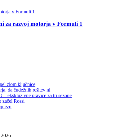
 za razvoj motorja v Formuli 1
rpel zlom ključnice
ja, da čudežnih rešitev ni
– ekskluzivne pravice za tri sezone
e začel Rossi
rquezu
, 2026