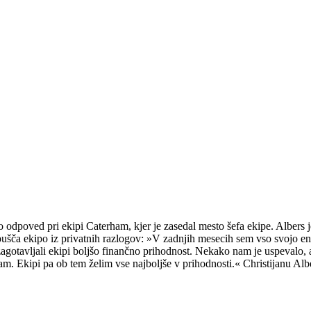
 odpoved pri ekipi Caterham, kjer je zasedal mesto šefa ekipe. Albers je
zapušča ekipo iz privatnih razlogov: »V zadnjih mesecih sem vso svojo ene
i zagotavljali ekipi boljšo finančno prihodnost. Nekako nam je uspevalo,
ham. Ekipi pa ob tem želim vse najboljše v prihodnosti.« Christijanu Al