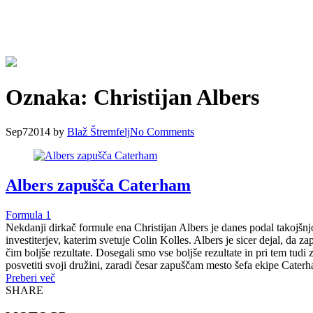
Oznaka:
Christijan Albers
Sep
7
2014
by
Blaž Štremfelj
No
Comments
Albers zapušča Caterham
Formula 1
Nekdanji dirkač formule ena Christijan Albers je danes podal takojšnjo
investiterjev, katerim svetuje Colin Kolles. Albers je sicer dejal, da 
čim boljše rezultate. Dosegali smo vse boljše rezultate in pri tem tud
posvetiti svoji družini, zaradi česar zapuščam mesto šefa ekipe Cater
Preberi več
SHARE