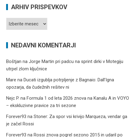
ARHIV PRISPEVKOV
Arhiv
prispevkov
NEDAVNI KOMENTARJI
Boštjan
na
Jorge Martin pri padcu na sprint dirki v Motegiju
utrpel zlom ključnice
Mare
na
Ducati izgublja potrpljenje z Bagnaio: Dall’Igna
opozarja, da čudežnih rešitev ni
Nejc P.
na
Formula 1 od leta 2026 znova na Kanalu A in VOYO
– ekskluzivne pravice za tri sezone
Forever93
na
Stoner: Za spor vsi krivijo Marqueza, vendar ga
je začel Rossi
Forever93
na
Rossi znova pogrel sezono 2015 in udaril po