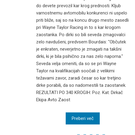
do devete prevozil kar krog prednosti. Kljub
varnostnemu avtomobilu konkurenci ni uspelo
priti bliže, saj so na koncu drugo mesto zasedli
pri Wayne Taylor Racing in to s kar krogom
zaostanka. Po dirki so bili seveda zmagovalci
zelo navdušeni, predvsem Bourdais: "Občutek
je enkraten, neverjetno je zmagati na takšni
dirki, ki je bila psihično za nas zelo naporna."
Seveda velja omeniti, da so se pri Wayne
Taylor na kvalifikacijah soočali z velikimi
težavami zavor, zaradi česar so kar tretjino
dirke porabili, da so nadomestili ta zaostanek.
REZULTATI PO 340 KROGIH: Poz. Kat. Dirkač
Ekipa Avto Zaost
Preberi več