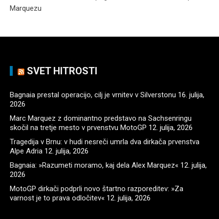
Marquezu
SVET HITROSTI
Bagnaia prestal operacijo, cilj je vrnitev v Silverstonu
16. julija,
2026
Marc Marquez z dominantno predstavo na Sachsenringu
skočil na tretje mesto v prvenstvu MotoGP
12. julija, 2026
Tragedija v Brnu: v hudi nesreči umrla dva dirkača prvenstva
Alpe Adria
12. julija, 2026
Bagnaia: »Razumeti moramo, kaj dela Alex Marquez«
12. julija,
2026
MotoGP dirkači podprli novo štartno razporeditev: »Za
varnost je to prava odločitev«
12. julija, 2026